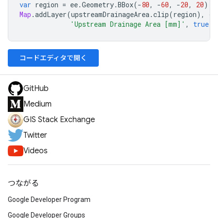
var
region
=
ee
.
Geometry
.
BBox
(
-
80
,
-
60
,
-
20
,
20
);
Map
.
addLayer
(
upstreamDrainageArea
.
clip
(
region
),
{
p
'Upstream Drainage Area [mm]'
,
true
,
コードエディタで開く
GitHub
Medium
GIS Stack Exchange
Twitter
Videos
つながる
Google Developer Program
Google Developer Groups