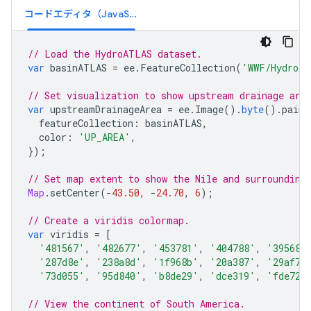
コードエディタ（JavaScript）
// Load the HydroATLAS dataset.
var
basinATLAS
=
ee
.
FeatureCollection
(
'WWF/HydroAT
// Set visualization to show upstream drainage are
var
upstreamDrainageArea
=
ee
.
Image
().
byte
().
paint
featureCollection
:
basinATLAS
,
color
:
'UP_AREA'
,
});
// Set map extent to show the Nile and surrounding
Map
.
setCenter
(
-
43.50
,
-
24.70
,
6
);
// Create a viridis colormap.
var
viridis
=
[
'481567'
,
'482677'
,
'453781'
,
'404788'
,
'39568c
'287d8e'
,
'238a8d'
,
'1f968b'
,
'20a387'
,
'29af7f
'73d055'
,
'95d840'
,
'b8de29'
,
'dce319'
,
'fde725
// View the continent of South America.