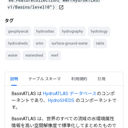
ee.FeatureCollection("WWF/HydroATLAS/
v1/Basins/level10")
open_in_new
タグ
geophysical
hydroatlas
hydrography
hydrology
hydrosheds
srtm
surface-ground-water
table
water
watershed
wwf
説明
テーブル スキーマ
利用規約
引用
BasinATLAS は
HydroATLAS データベース
のコンポ
ーネントであり、
HydroSHEDS
のコンポーネントで
す。
BasinATLAS は、世界のすべての流域の水環境属性
情報を高い空間解像度で標準化してまとめたもので