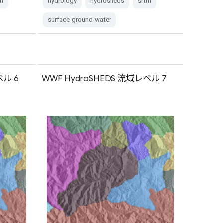
m
hydrology
hydrosheds
srtm
surface-ground-water
ベル 6
WWF HydroSHEDS 流域レベル 7