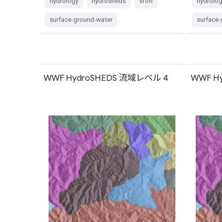
hydrology
hydrosheds
srtm
hydrolo
surface-ground-water
surface
WWF HydroSHEDS 流域レベル 4
WWF H