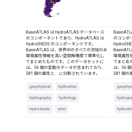
BasinATLAS は HydroATLAS データベース
BasinAT
のコンポーネントであり、HydroATLAS は
のコンポー
HydroSHEDS のコンポーネントです。
Hydro
BasinATLAS は、世界中のすべての流域の水
Basin
環境属性情報を高い空間解像度で標準化し
環境属性
てまとめたものです。このデータセットに
てまとめ
は、56 個の変数のデータが含まれており、
は、56
281 個の属性と … に分割されています。
281 個
geophysical
hydroatlas
geophys
hydrography
hydrology
hydrogr
hydrosheds
srtm
hydrosh