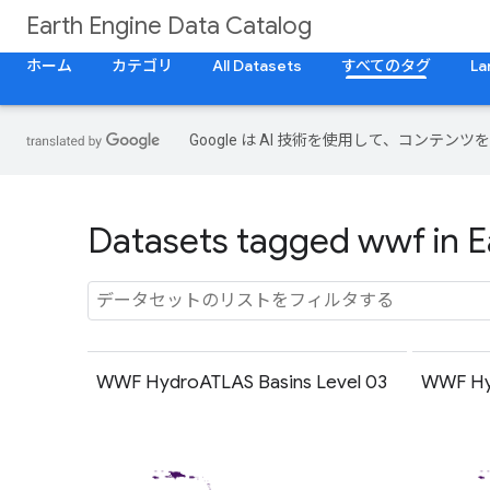
Earth Engine Data Catalog
ホーム
カテゴリ
All Datasets
すべてのタグ
La
Google は AI 技術を使用して、コン
Datasets tagged wwf in E
WWF HydroATLAS Basins Level 03
WWF Hyd