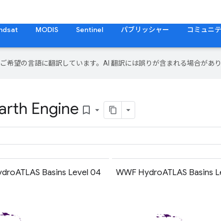
ndsat
MODIS
Sentinel
パブリッシャー
コミュニ
テンツをご希望の言語に翻訳しています。AI 翻訳には誤りが含まれる場合があ
arth Engine
bookmark_border
roATLAS Basins Level 04
WWF HydroATLAS Basins L