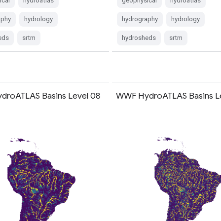
ical
hydroatlas
geophysical
hydroatlas
aphy
hydrology
hydrography
hydrology
eds
srtm
hydrosheds
srtm
roATLAS Basins Level 08
WWF HydroATLAS Basins L