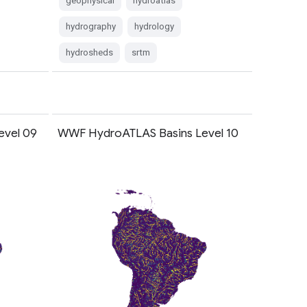
geophysical
hydroatlas
hydrography
hydrology
hydrosheds
srtm
evel 09
WWF HydroATLAS Basins Level 10