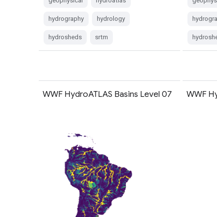
geophysical
hydroatlas
geophys
hydrography
hydrology
hydrogr
hydrosheds
srtm
hydrosh
WWF HydroATLAS Basins Level 07
WWF Hyd