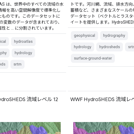
ATLAS は、世界中のすべての流域の水
トです。河川網、流域、排水方向
情報を高い空間解像度で標準化し
蓄積など、さまざまなスケールの
たものです。このデータセットに
データセット（ベクトルとラスタ
 個の変数のデータが含まれており、
イートを提供します。HydroSHED
の属性と … に分割されています。
geophysical
hydrography
ical
hydroatlas
hydrology
hydrosheds
srt
aphy
hydrology
surface-ground-water
eds
srtm
ydroSHEDS 流域レベル 12
WWF HydroSHEDS 流域レ