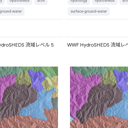
gy
hydrosheds
srtm
hydrology
hydrosheds
srt
-ground-water
surface-ground-water
ydroSHEDS 流域レベル 5
WWF HydroSHEDS 流域レ