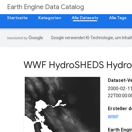
Earth Engine Data Catalog
Startseite
Kategorien
Alle Datasets
Alle Tags
Google verwendet KI-Technologie, um Inhalt
WWF Hydro
SHEDS Hydrol
Dataset-V
2000-02-1
22T00:00:0
Ersteller 
WWF
Earth Engi