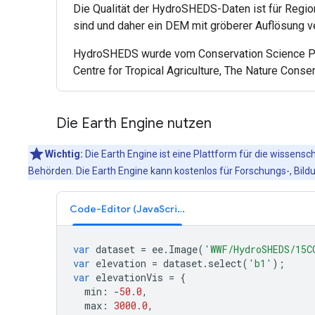
Die Qualität der HydroSHEDS-Daten ist für Regio
sind und daher ein DEM mit gröberer Auflösung 
HydroSHEDS wurde vom Conservation Science Pro
Centre for Tropical Agriculture, The Nature Cons
Die Earth Engine nutzen
Wichtig:
Die Earth Engine ist eine Plattform für die wissens
Behörden. Die Earth Engine kann kostenlos für Forschungs-, B
Code-Editor (JavaScript)
var
dataset
=
ee
.
Image
(
'WWF/HydroSHEDS/15C
var
elevation
=
dataset
.
select
(
'b1'
);
var
elevationVis
=
{
min
:
-
50.0
,
max
:
3000.0
,