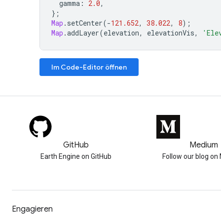
gamma
:
2.0
,
};
Map
.
setCenter
(
-
121.652
,
38.022
,
8
);
Map
.
addLayer
(
elevation
,
elevationVis
,
'Ele
Im Code-Editor öffnen
GitHub
Medium
Earth Engine on GitHub
Follow our blog o
Engagieren