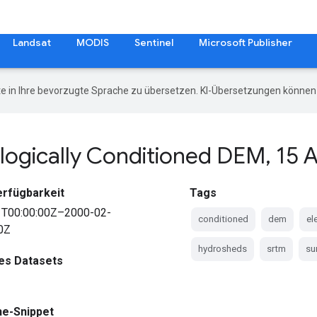
Landsat
MODIS
Sentinel
Microsoft Publisher
e in Ihre bevorzugte Sprache zu übersetzen. KI-Übersetzungen können 
ogically Conditioned DEM
,
15 
erfügbarkeit
Tags
1T00:00:00Z–2000-02-
conditioned
dem
el
0Z
hydrosheds
srtm
su
des Datasets
ne-Snippet