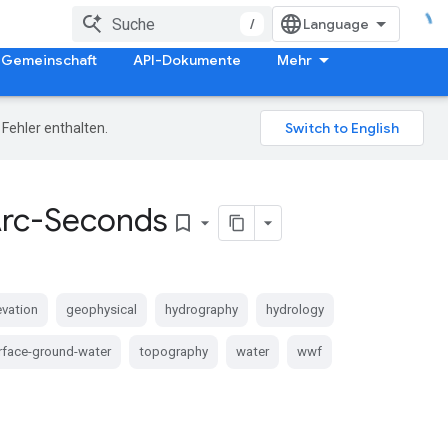
/
Gemeinschaft
API-Dokumente
Mehr
Fehler enthalten.
Arc-Seconds
bookmark_border
evation
geophysical
hydrography
hydrology
rface-ground-water
topography
water
wwf