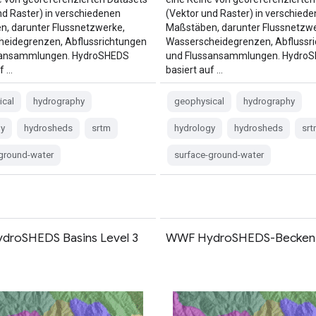
nd Raster) in verschiedenen
(Vektor und Raster) in verschied
, darunter Flussnetzwerke,
Maßstäben, darunter Flussnetzwe
eidegrenzen, Abflussrichtungen
Wasserscheidegrenzen, Abflussr
sansammlungen. HydroSHEDS
und Flussansammlungen. Hydro
f …
basiert auf …
ical
hydrography
geophysical
hydrography
gy
hydrosheds
srtm
hydrology
hydrosheds
srt
-ground-water
surface-ground-water
roSHEDS Basins Level 3
WWF HydroSHEDS-Becken, 