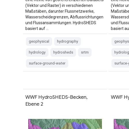
(Vektor und Raster) in verschiedenen
(Vektor u
Maßstäben, darunter Flussnetzwerke,
Maßstäben
Wasserscheidegrenzen, Abflussrichtungen
Wassersch
und Flussansammlungen. HydroSHEDS
und Flus
basiert auf …
basiert au
geophysical
hydrography
geophys
hydrology
hydrosheds
srtm
hydrolo
surface-ground-water
surface
WWF HydroSHEDS-Becken,
WWF Hyd
Ebene 2