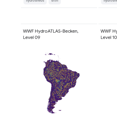
hydrosheds
srtm
hydrosh
WWF HydroATLAS-Becken,
WWF Hy
Level 09
Level 1