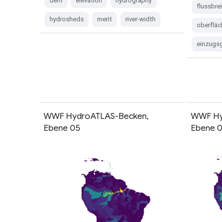
dem
elevation
hydrography
flussbre
hydrosheds
merit
river-width
oberflä
einzugs
WWF HydroATLAS-Becken,
WWF Hy
Ebene 05
Ebene 