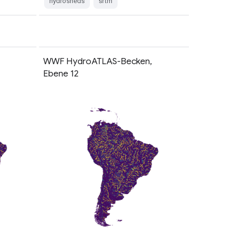
hydrosheds
srtm
WWF HydroATLAS-Becken,
Ebene 12