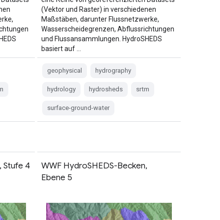
enen
(Vektor und Raster) in verschiedenen
rke,
Maßstäben, darunter Flussnetzwerke,
ichtungen
Wasserscheidegrenzen, Abflussrichtungen
SHEDS
und Flussansammlungen. HydroSHEDS
basiert auf …
geophysical
hydrography
m
hydrology
hydrosheds
srtm
surface-ground-water
Stufe 4
WWF HydroSHEDS-Becken,
Ebene 5