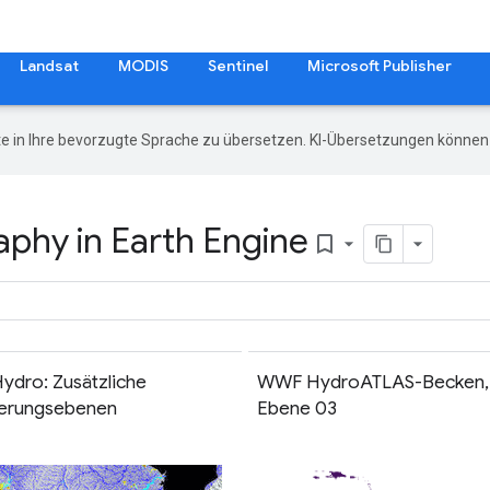
Landsat
MODIS
Sentinel
Microsoft Publisher
e in Ihre bevorzugte Sprache zu übersetzen. KI-Übersetzungen können 
phy in Earth Engine
bookmark_border
ydro: Zusätzliche
WWF HydroATLAS-Becken,
sierungsebenen
Ebene 03