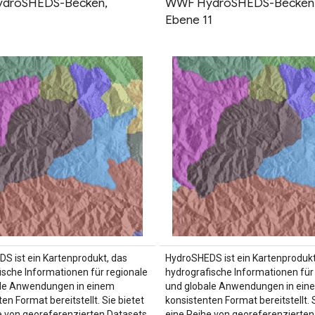
droSHEDS-Becken,
WWF HydroSHEDS-Becken
0
Ebene 11
S ist ein Kartenprodukt, das
HydroSHEDS ist ein Kartenprodukt
ische Informationen für regionale
hydrografische Informationen für
ale Anwendungen in einem
und globale Anwendungen in ein
en Format bereitstellt. Sie bietet
konsistenten Format bereitstellt. S
e von georeferenzierten Datasets
eine Reihe von georeferenzierten