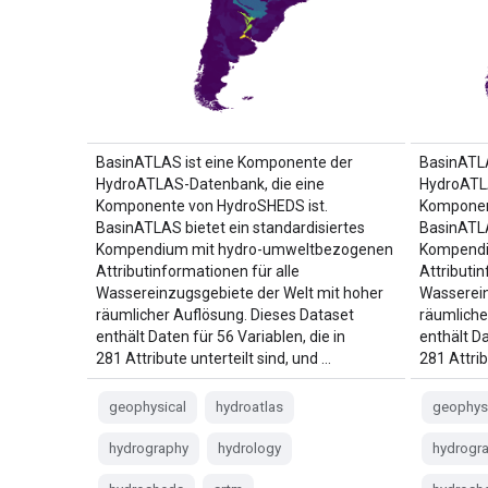
BasinATLAS ist eine Komponente der
BasinATLA
HydroATLAS-Datenbank, die eine
HydroATL
Komponente von HydroSHEDS ist.
Komponen
BasinATLAS bietet ein standardisiertes
BasinATLA
Kompendium mit hydro-umweltbezogenen
Kompendi
Attributinformationen für alle
Attributin
Wassereinzugsgebiete der Welt mit hoher
Wasserein
räumlicher Auflösung. Dieses Dataset
räumliche
enthält Daten für 56 Variablen, die in
enthält Da
281 Attribute unterteilt sind, und …
281 Attrib
geophysical
hydroatlas
geophys
hydrography
hydrology
hydrogr