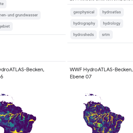
ite
geophysical
hydroatlas
chen- und grundwasser
hydrography
hydrology
gebiet
hydrosheds
srtm
droATLAS-Becken,
WWF HydroATLAS-Becken,
06
Ebene 07