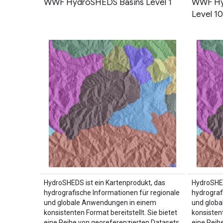
WWF HydroSHEDS Basins Level 1
WWF Hy
Level 1
HydroSHEDS ist ein Kartenprodukt, das
HydroSHED
hydrografische Informationen für regionale
hydrograf
und globale Anwendungen in einem
und glob
konsistenten Format bereitstellt. Sie bietet
konsistent
eine Reihe von georeferenzierten Datasets
eine Reih