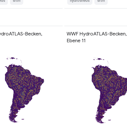
eds
srtm
hydrosheds
srtm
droATLAS-Becken,
WWF HydroATLAS-Becken,
0
Ebene 11