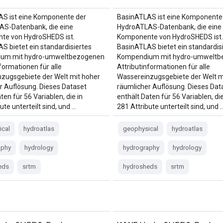
S ist eine Komponente der
BasinATLAS ist eine Komponente
AS-Datenbank, die eine
HydroATLAS-Datenbank, die eine
te von HydroSHEDS ist.
Komponente von HydroSHEDS ist.
S bietet ein standardisiertes
BasinATLAS bietet ein standardis
um mit hydro-umweltbezogenen
Kompendium mit hydro-umweltb
formationen für alle
Attributinformationen für alle
zugsgebiete der Welt mit hoher
Wassereinzugsgebiete der Welt m
r Auflösung. Dieses Dataset
räumlicher Auflösung. Dieses Dat
ten für 56 Variablen, die in
enthält Daten für 56 Variablen, die
ute unterteilt sind, und …
281 Attribute unterteilt sind, und 
ical
hydroatlas
geophysical
hydroatlas
aphy
hydrology
hydrography
hydrology
eds
srtm
hydrosheds
srtm