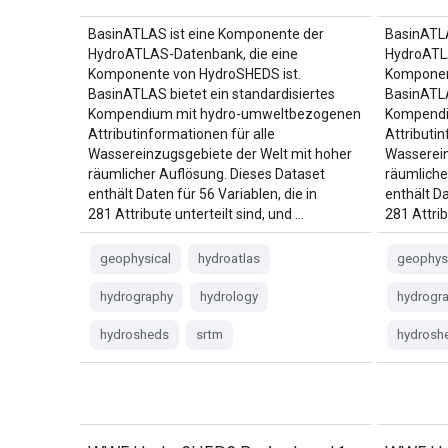
BasinATLAS ist eine Komponente der
BasinATLA
HydroATLAS-Datenbank, die eine
HydroATL
Komponente von HydroSHEDS ist.
Komponen
BasinATLAS bietet ein standardisiertes
BasinATLA
Kompendium mit hydro-umweltbezogenen
Kompendi
Attributinformationen für alle
Attributin
Wassereinzugsgebiete der Welt mit hoher
Wasserein
räumlicher Auflösung. Dieses Dataset
räumliche
enthält Daten für 56 Variablen, die in
enthält Da
281 Attribute unterteilt sind, und …
281 Attrib
geophysical
hydroatlas
geophys
hydrography
hydrology
hydrogr
hydrosheds
srtm
hydrosh