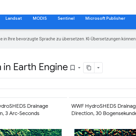
Landsat
MODIS
Sentinel
Microsoft Publisher
e in Ihre bevorzugte Sprache zu übersetzen. KI-Übersetzungen können 
 in Earth Engine
bookmark_border
droSHEDS Drainage
WWF HydroSHEDS Drainag
on, 3 Arc-Seconds
Direction, 30 Bogensekund