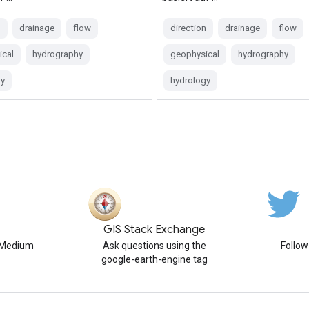
n
drainage
flow
direction
drainage
flow
ical
hydrography
geophysical
hydrography
gy
hydrology
GIS Stack Exchange
n Medium
Ask questions using the
Follo
google-earth-engine tag