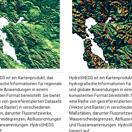
S ist ein Kartenprodukt, das
HydroSHEDS ist ein Kartenprodukt
ische Informationen für regionale
hydrografische Informationen für
ale Anwendungen in einem
und globale Anwendungen in ein
en Format bereitstellt. Sie bietet
konsistenten Format bereitstellt. S
e von georeferenzierten Datasets
eine Reihe von georeferenzierten
nd Raster) in verschiedenen
(Vektor und Raster) in verschied
, darunter Flussnetzwerke,
Maßstäben, darunter Flussnetzwe
eidegrenzen, Abflussrichtungen
Wasserscheidegrenzen, Abflussr
sansammlungen. HydroSHEDS
und Flussansammlungen. Hydro
f …
basiert auf …