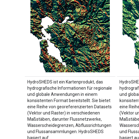
HydroSHEDS ist ein Kartenprodukt, das
HydroSHED
hydrografische Informationen für regionale
hydrograf
und globale Anwendungen in einem
und glob
konsistenten Format bereitstellt. Sie bietet
konsistent
eine Reihe von georeferenzierten Datasets
eine Reih
(Vektor und Raster) in verschiedenen
(Vektor u
Maßstäben, darunter Flussnetzwerke,
Maßstäben
Wasserscheidegrenzen, Abflussrichtungen
Wassersch
und Flussansammlungen. HydroSHEDS
und Flus
basiert auf …
basiert au