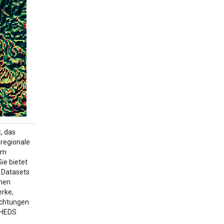
, das
 regionale
em
ie bietet
 Datasets
enen
rke,
ichtungen
SHEDS