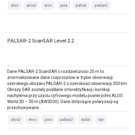
alos
alos2
eroc
jaxa
palsar
palsar2
PALSAR-2 ScanSAR Level 2.2
Dane PALSAR-2 ScanSAR o rozdzielczości 25 m to
znormalizowane dane rozproszone w trybie obserwacji
szerokiego obszaru PALSAR-2 o szerokości obserwacji 350 km.
Obrazy SAR zostały poddane ortorektyfikacji i korekcji
nachylenia przy użyciu cyfrowego modelu powierzchni ALOS
World 3D – 30 m (AW3D30). Dane dotyczące polaryzacji są
przechowywane…
alos2
eroc
jaxa
palsar2
radar
sar