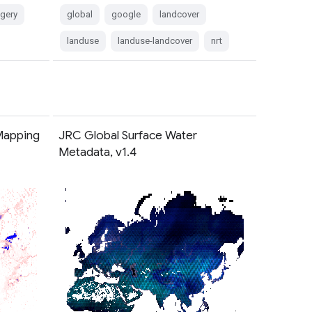
agery
global
google
landcover
landuse
landuse-landcover
nrt
Mapping
JRC Global Surface Water
Metadata, v1.4