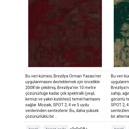
Bu veri kümesi, Brezilya Orman Yasası'nın
Bu veri k
uygulanmasını desteklemek için öncelikle
uygulanma
2008'de çekilmiş, Brezilya'nın 10 metre
Brezilya'
çözünürlüğe kadar çok spektralli (yeşil,
sahip, ağı
kırmızı ve yakın kızılötesi) temel haritasını
görüntü te
sağlar. Mozaik, SPOT 2, 4 ve 5 uydu
SPOT 2, 4
verilerinden sentezlenir. Bu, daha yüksek
sentezleni
çözünürlüklü bir …
bir alterna
<0x0x0A>