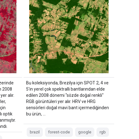
zerinde
Bu koleksiyonda, Brezilya için SPOT 2, 4 ve
n 2008
5'in yerel çok spektralli bantlarından elde
er alır.
edilen 2008 dönemi "sözde doğal renkli"
ler,
RGB görüntüleri yer alır. HRV ve HRG
çin
sensörleri doğal mavi bant içermediğinden
ı optik
bu ürün, …
nmıştır.
ndı.
brazil
forest-code
google
rgb