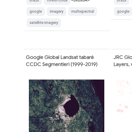
brazil
forest-code
brazil
google
imagery
multispectral
google
satellite-imagery
Google Global Landsat tabanlı
JRC Glo
CCDC Segmentleri (1999-2019)
Layers, v