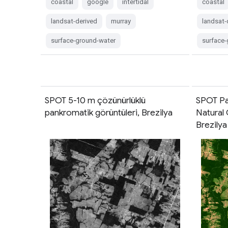
coastal
google
intertidal
coastal
landsat-derived
murray
landsat-
surface-ground-water
surface
SPOT 5-10 m çözünürlüklü
SPOT P
pankromatik görüntüleri, Brezilya
Natural
Brezilya