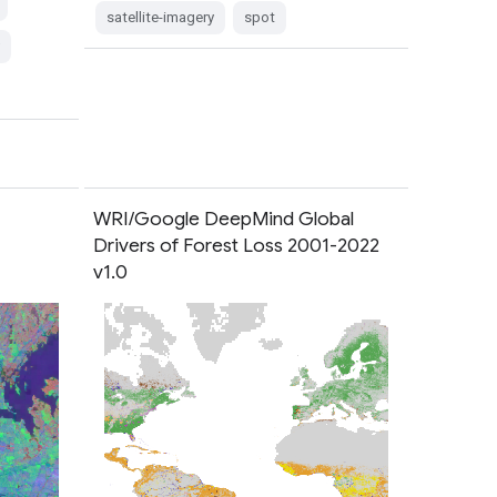
satellite-imagery
spot
WRI/Google DeepMind Global
Drivers of Forest Loss 2001-2022
v1.0