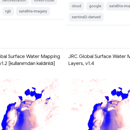
deforestation
forest-code
cloud
google
satellite-im
rgb
satellite-imagery
sentinel2-derived
bal Surface Water Mapping
JRC Global Surface Water 
1.2 [kullanımdan kaldırıldı]
Layers, v1.4