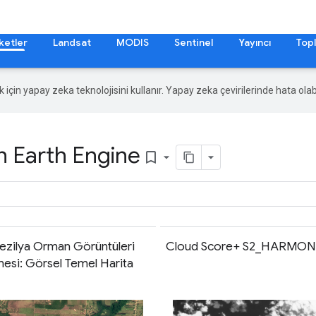
ketler
Landsat
MODIS
Sentinel
Yayıncı
Topl
ek için yapay zeka teknolojisini kullanır. Yapay zeka çevirilerinde hata olabi
n Earth Engine
bookmark_border
ezilya Orman Görüntüleri
Cloud Score+ S2_HARMON
mesi: Görsel Temel Harita