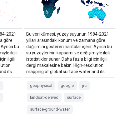
984-2021
Bu veri kümesi, yüzey suyunun 1984-2021
na göre
yılları arasındaki konum ve zamana göre
. Ayrıca bu
dağılımını gösteren haritalar içerir. Ayrıca bu
yle ilgili
su yüzeylerinin kapsamı ve değişimiyle ilgili
in ilgili
istatistikler sunar. Daha fazla bilgi için ilgili
lution
dergi makalesine bakın: High-resolution
nd its …
mapping of global surface water and its …
l
geophysical
google
jrc
landsat-derived
surface
surface-ground-water