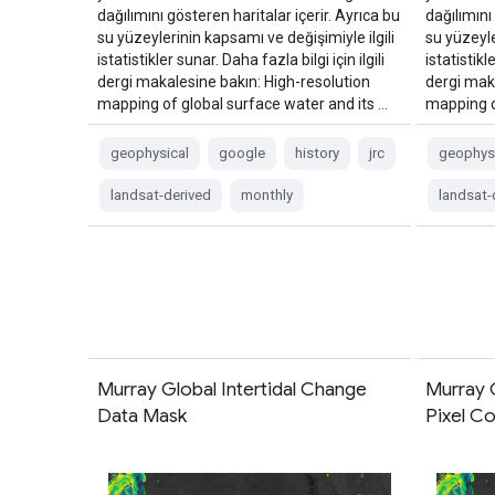
dağılımını gösteren haritalar içerir. Ayrıca bu
dağılımını
su yüzeylerinin kapsamı ve değişimiyle ilgili
su yüzeyle
istatistikler sunar. Daha fazla bilgi için ilgili
istatistikl
dergi makalesine bakın: High-resolution
dergi mak
mapping of global surface water and its …
mapping o
geophysical
google
history
jrc
geophys
landsat-derived
monthly
landsat-
Murray Global Intertidal Change
Murray 
Data Mask
Pixel C