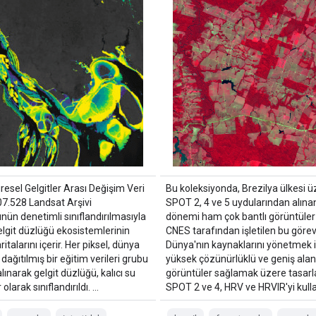
esel Gelgitler Arası Değişim Veri
Bu koleksiyonda, Brezilya ülkesi ü
7.528 Landsat Arşivi
SPOT 2, 4 ve 5 uydularından alına
nün denetimli sınıflandırılmasıyla
dönemi ham çok bantlı görüntüler y
elgit düzlüğü ekosistemlerinin
CNES tarafından işletilen bu görev
italarını içerir. Her piksel, dünya
Dünya'nın kaynaklarını yönetmek i
dağıtılmış bir eğitim verileri grubu
yüksek çözünürlüklü ve geniş alanl
lınarak gelgit düzlüğü, kalıcı su
görüntüler sağlamak üzere tasarla
olarak sınıflandırıldı. …
SPOT 2 ve 4, HRV ve HRVIR'yi kulla