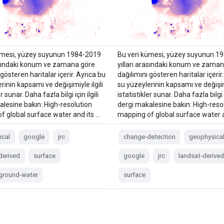
ümesi, yüzey suyunun 1984-2019
Bu veri kümesi, yüzey suyunun 1
rasındaki konum ve zamana göre
yılları arasındaki konum ve zama
 gösteren haritalar içerir. Ayrıca bu
dağılımını gösteren haritalar içerir
rinin kapsamı ve değişimiyle ilgili
su yüzeylerinin kapsamı ve değişimi
er sunar. Daha fazla bilgi için ilgili
istatistikler sunar. Daha fazla bilgi iç
alesine bakın: High-resolution
dergi makalesine bakın: High-reso
f global surface water and its …
mapping of global surface water a
ical
google
jrc
change-detection
geophysica
derived
surface
google
jrc
landsat-derived
-ground-water
surface