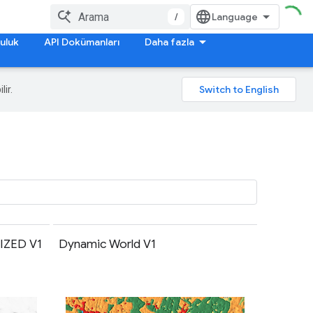
/
uluk
API Dokümanları
Daha fazla
lir.
IZED V1
Dynamic World V1