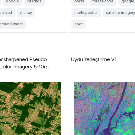
google
intertidal
brazil
forest-code
google
derived
murray
multispectral
satellite-imagery
-ground-water
spot
ansharpened Pseudo
Uydu Yerleştirme V1
 Color Imagery 5-10m,