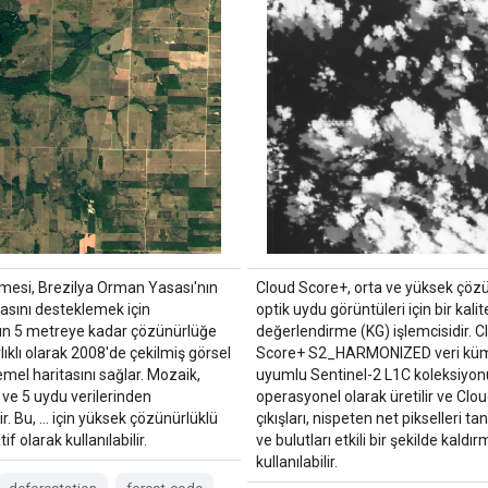
ümesi, Brezilya Orman Yasası'nın
Cloud Score+, orta ve yüksek çözü
sını desteklemek için
optik uydu görüntüleri için bir kalit
nın 5 metreye kadar çözünürlüğe
değerlendirme (KG) işlemcisidir. C
rlıklı olarak 2008'de çekilmiş görsel
Score+ S2_HARMONIZED veri küm
mel haritasını sağlar. Mozaik,
uyumlu Sentinel-2 L1C koleksiyo
 ve 5 uydu verilerinden
operasyonel olarak üretilir ve Clo
r. Bu, … için yüksek çözünürlüklü
çıkışları, nispeten net pikselleri 
tif olarak kullanılabilir.
ve bulutları etkili bir şekilde kaldır
kullanılabilir.