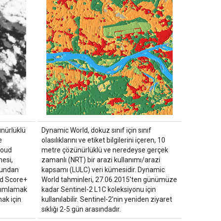
nürlüklü
Dynamic World, dokuz sınıf için sınıf
e
olasılıklarını ve etiket bilgilerini içeren, 10
loud
metre çözünürlüklü ve neredeyse gerçek
esi,
zamanlı (NRT) bir arazi kullanımı/arazi
nundan
kapsamı (LULC) veri kümesidir. Dynamic
ud Score+
World tahminleri, 27.06.2015'ten günümüze
tanımlamak
kadar Sentinel-2 L1C koleksiyonu için
mak için
kullanılabilir. Sentinel-2'nin yeniden ziyaret
sıklığı 2-5 gün arasındadır.