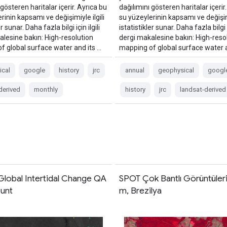
 gösteren haritalar içerir. Ayrıca bu
dağılımını gösteren haritalar içerir
rinin kapsamı ve değişimiyle ilgili
su yüzeylerinin kapsamı ve değişimi
er sunar. Daha fazla bilgi için ilgili
istatistikler sunar. Daha fazla bilgi iç
alesine bakın: High-resolution
dergi makalesine bakın: High-reso
f global surface water and its …
mapping of global surface water a
ical
google
history
jrc
annual
geophysical
googl
derived
monthly
history
jrc
landsat-derived
Global Intertidal Change QA
SPOT Çok Bantlı Görüntüler
ount
m, Brezilya