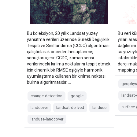
Bu koleksiyon, 20 yıllık Landsat yüzey
Bu veri k
yansıtma verileri üzerinde Sürekli Değişiklik
yılları a
Tespiti ve Sınıflandırma (CCDC) algoritması
dağılımını
çalıştırılarak önceden hesaplanmış
su yüzeyle
sonuçları içerir. CCDC, zaman serisi
istatistikl
verilerindeki kırılma noktalarını tespit etmek
dergi mak
için dinamik bir RMSE eşiğiyle harmonik
mapping o
uyumlaştırma kullanan bir kırılma noktası
bulma algoritmasıdır. …
geophys
landsat-
change-detection
google
surface
landcover
landsat-derived
landuse
landuse-landcover