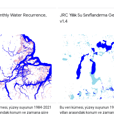
thly Water Recurrence,
JRC Yıllık Su Sınıflandırma G
v1.4
ümesi, yüzey suyunun 1984-2021
Bu veri kümesi, yüzey suyunun 1
rasındaki konum ve zamana göre
yılları arasındaki konum ve zama