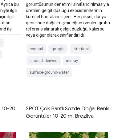
. Ayrıca bu
görüntüsünün denetimli sınıflandırılmasıyla
yle ilgili
üretilen gelgit düzlüğü ekosistemlerinin
in ilgili
küresel haritalarını içerir. Her piksel, dünya
lution
genelinde dağıtılmış bir eğitim verileri grubu
nd its …
referans alınarak gelgit düzlüğü, kalıcı su
veya diğer olarak sınıflandırıldı. …
e
coastal
google
intertidal
landsat-derived
murray
surface-ground-water
i 10-20
SPOT Çok Bantlı Sözde Doğal Renkli
Görüntüler 10-20 m, Brezilya