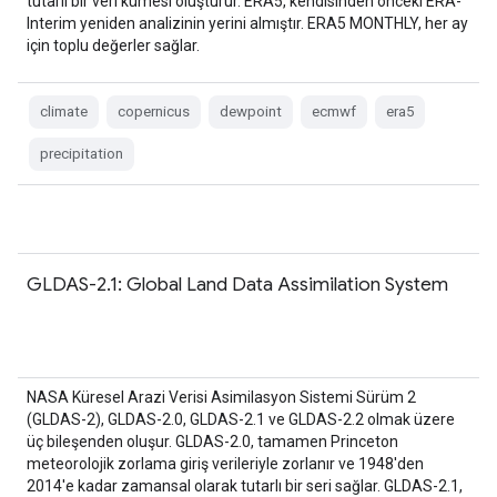
tutarlı bir veri kümesi oluşturur. ERA5, kendisinden önceki ERA-
Interim yeniden analizinin yerini almıştır. ERA5 MONTHLY, her ay
için toplu değerler sağlar.
climate
copernicus
dewpoint
ecmwf
era5
precipitation
GLDAS-2.1: Global Land Data Assimilation System
NASA Küresel Arazi Verisi Asimilasyon Sistemi Sürüm 2
(GLDAS-2), GLDAS-2.0, GLDAS-2.1 ve GLDAS-2.2 olmak üzere
üç bileşenden oluşur. GLDAS-2.0, tamamen Princeton
meteorolojik zorlama giriş verileriyle zorlanır ve 1948'den
2014'e kadar zamansal olarak tutarlı bir seri sağlar. GLDAS-2.1,