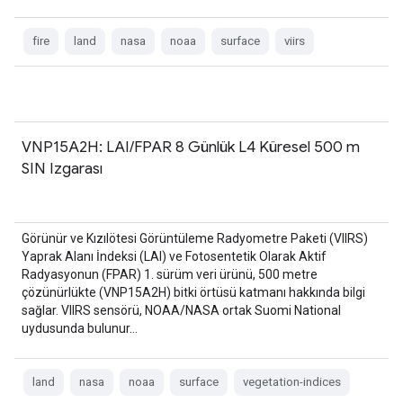
fire
land
nasa
noaa
surface
viirs
VNP15A2H: LAI/FPAR 8 Günlük L4 Küresel 500 m
SIN Izgarası
Görünür ve Kızılötesi Görüntüleme Radyometre Paketi (VIIRS)
Yaprak Alanı İndeksi (LAI) ve Fotosentetik Olarak Aktif
Radyasyonun (FPAR) 1. sürüm veri ürünü, 500 metre
çözünürlükte (VNP15A2H) bitki örtüsü katmanı hakkında bilgi
sağlar. VIIRS sensörü, NOAA/NASA ortak Suomi National
uydusunda bulunur…
land
nasa
noaa
surface
vegetation-indices