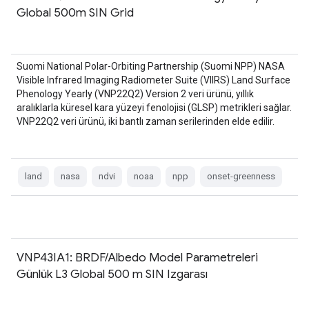
Global 500m SIN Grid
Suomi National Polar-Orbiting Partnership (Suomi NPP) NASA
Visible Infrared Imaging Radiometer Suite (VIIRS) Land Surface
Phenology Yearly (VNP22Q2) Version 2 veri ürünü, yıllık
aralıklarla küresel kara yüzeyi fenolojisi (GLSP) metrikleri sağlar.
VNP22Q2 veri ürünü, iki bantlı zaman serilerinden elde edilir.
land
nasa
ndvi
noaa
npp
onset-greenness
VNP43IA1: BRDF/Albedo Model Parametreleri
Günlük L3 Global 500 m SIN Izgarası