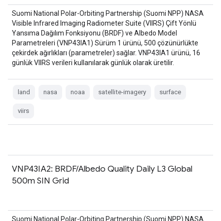
Suomi National Polar-Orbiting Partnership (Suomi NPP) NASA
Visible Infrared Imaging Radiometer Suite (VIIRS) Çift Yönlü
Yansıma Dağılım Fonksiyonu (BRDF) ve Albedo Model
Parametreleri (VNP43IA1) Sürüm 1 ürünü, 500 çözünürlükte
çekirdek ağırlıkları (parametreler) sağlar. VNP43IA1 ürünü, 16
günlük VIIRS verileri kullanılarak günlük olarak üretilir.
land
nasa
noaa
satellite-imagery
surface
viirs
VNP43IA2: BRDF/Albedo Quality Daily L3 Global
500m SIN Grid
Suomi National Polar-Orbiting Partnership (Suomi NPP) NASA