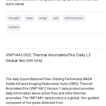
resmi olarak …
drought
nasa
smap
soil
soil-moisture
surface
VNP14A1.002: Thermal Anomalies/Fire Daily L3
Global 1km SIN Grid
The daily Suomi National Polar-Orbiting Partnership NASA
Visible Infrared Imaging Radiometer Suite (VIIRS) Thermal
Anomalies/Fire (VNP14A1) Version 1 data product provides
daily information about active fires and other thermal
anomalies. The VNP14A1 data product is a global, 1km gridded
composite of fire pixels detected from …