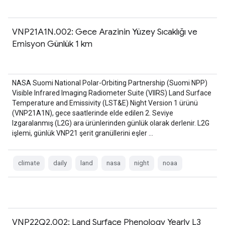
VNP21A1N.002: Gece Arazinin Yüzey Sıcaklığı ve
Emisyon Günlük 1 km
NASA Suomi National Polar-Orbiting Partnership (Suomi NPP)
Visible Infrared Imaging Radiometer Suite (VIIRS) Land Surface
Temperature and Emissivity (LST&E) Night Version 1 ürünü
(VNP21A1N), gece saatlerinde elde edilen 2. Seviye
Izgaralanmış (L2G) ara ürünlerinden günlük olarak derlenir. L2G
işlemi, günlük VNP21 şerit granüllerini eşler …
climate
daily
land
nasa
night
noaa
VNP22Q2.002: Land Surface Phenology Yearly L3