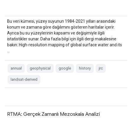
Bu veri kümesi, yüzey suyunun 1984-2021 yılları arasındaki
konum ve zamana göre dağılımını gösteren haritalar içerir.
Ayrıca bu su yüzeylerinin kapsamı ve değişimiyle ilgili
istatistikler sunar. Daha fazla bilgi için ilgili dergi makalesine
bakın: High-resolution mapping of global surface water and its
…
annual
geophysical
google
history
jrc
landsat-derived
RTMA: Gerçek Zamanlı Mezoskala Analizi