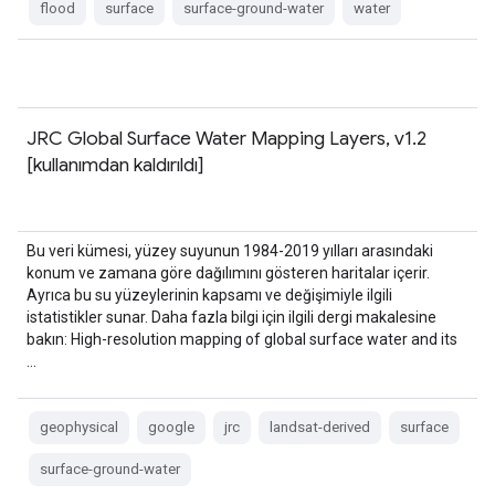
flood
surface
surface-ground-water
water
JRC Global Surface Water Mapping Layers, v1.2
[kullanımdan kaldırıldı]
Bu veri kümesi, yüzey suyunun 1984-2019 yılları arasındaki
konum ve zamana göre dağılımını gösteren haritalar içerir.
Ayrıca bu su yüzeylerinin kapsamı ve değişimiyle ilgili
istatistikler sunar. Daha fazla bilgi için ilgili dergi makalesine
bakın: High-resolution mapping of global surface water and its
…
geophysical
google
jrc
landsat-derived
surface
surface-ground-water