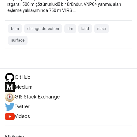
ızgaralı 500 m çözünürlüklü bir üründür. VNP64 yanmış alan
eşleme yaklaşımında 750 m VIIRS …
burn
change-detection
fire
land
nasa
surface
GitHub
Medium
GIS Stack Exchange
Twitter
Videos