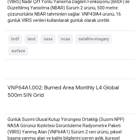
(VIIRS) Nadir Çift Yönlü Yansıma Dağılım Fonksiyonu (BRDF) ile
Düzeltilmiş Yansıtma (NBAR) Sürüm 2 ürünü, 500 metre
çözünürlükte NBAR tahminleri sağlar. VNP43IA4 ürünü, 16
günlük VIIRS verileri kullanılarak günlük olarak üretilir.
brdf
land
nasa
noaa
satellite-imagery
surface
VNP64A1.002: Burned Area Monthly L4 Global
500m SIN Grid
Günlük Suomi Ulusal Kutup Yörüngesi Ortaklığı (Suomi NPP)
NASA Görünür Kızılötesi Görüntüleme Radyometre Paketi
(VIIRS) Yanmış Alan (VNP64A1) Sürüm 2 veri ürünü, piksel
başına yanmış alan ve kalite bilgilerini içeren aylık, küresel