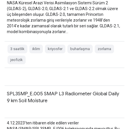
NASA Küresel Arazi Verisi Asimilasyon Sistemi Sürüm 2
(GLDAS-2), GLDAS-2.0, GLDAS-2.1 ve GLDAS-2.2 olmak üzere
üç bileşenden oluşur. GLDAS-2.0, tamamen Princeton
meteorolojik zorlama giriş verileriyle zorlanır ve 1948'den
2014'e kadar zamansal olarak tutarlı bir seri sağlar. GLDAS-2.1,
model kombinasyonuyla zorlanır…
3 saatlik
iklim
kriyosfer
buharlaşma
zorlama
jeofizik
SPL3SMP_E.005 SMAP L3 Radiometer Global Daily
9 km Soil Moisture
4.12.2023'ten itibaren elde edilen veriler
NASA/SMAP/SPL3SMP_E/006 koleksiyonunda mevcuttur. Bu