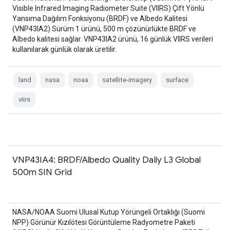
Visible Infrared Imaging Radiometer Suite (VIIRS) Çift Yönlü
Yansıma Dağılım Fonksiyonu (BRDF) ve Albedo Kalitesi
(VNP43IA2) Sürüm 1 ürünü, 500 m çözünürlükte BRDF ve
Albedo kalitesi sağlar. VNP43IA2 ürünü, 16 günlük VIIRS verileri
kullanılarak günlük olarak üretilir.
land
nasa
noaa
satellite-imagery
surface
viirs
VNP43IA4: BRDF/Albedo Quality Daily L3 Global
500m SIN Grid
NASA/NOAA Suomi Ulusal Kutup Yörüngeli Ortaklığı (Suomi
NPP) Görünür Kızılötesi Görüntüleme Radyometre Paketi