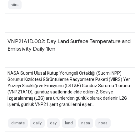
viirs
VNP21A1D.002: Day Land Surface Temperature and
Emissivity Daily 1km
NASA Suomi Ulusal Kutup Yörüngeli Ortaklığı (Suomi NPP)
Görünür Kızılötesi Görüntüleme Radyometre Paketi (VIIRS) Yer
Yüzeyi Sıcaklığı ve Emisyonu (LST&E) Gündüz Sürümü 1 ürünü
(VNP21A1D), gündüz saatlerinde elde edilen 2. Seviye
Izgaralanmış (L2G) ara ürünlerden günlük olarak derlenir. L2G
işlemi, günlük VNP21 şerit granüllerini eşler…
climate
daily
day
land
nasa
noaa