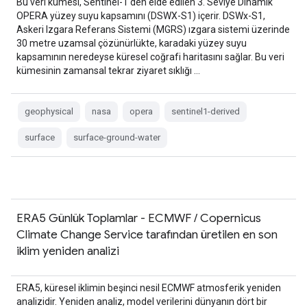
Bu veri kümesi, Sentinel-1'den elde edilen 3. Seviye Dinamik
OPERA yüzey suyu kapsamını (DSWX-S1) içerir. DSWx-S1,
Askeri Izgara Referans Sistemi (MGRS) ızgara sistemi üzerinde
30 metre uzamsal çözünürlükte, karadaki yüzey suyu
kapsamının neredeyse küresel coğrafi haritasını sağlar. Bu veri
kümesinin zamansal tekrar ziyaret sıklığı …
geophysical
nasa
opera
sentinel1-derived
surface
surface-ground-water
ERA5 Günlük Toplamlar - ECMWF / Copernicus
Climate Change Service tarafından üretilen en son
iklim yeniden analizi
ERA5, küresel iklimin beşinci nesil ECMWF atmosferik yeniden
analizidir. Yeniden analiz, model verilerini dünyanın dört bir