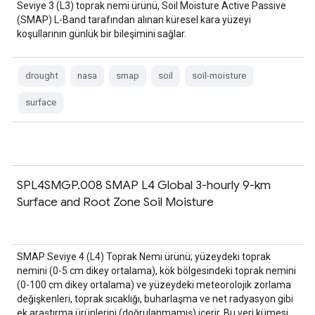
Seviye 3 (L3) toprak nemi ürünü, Soil Moisture Active Passive
(SMAP) L-Band tarafından alınan küresel kara yüzeyi
koşullarının günlük bir bileşimini sağlar.
drought
nasa
smap
soil
soil-moisture
surface
SPL4SMGP.008 SMAP L4 Global 3-hourly 9-km
Surface and Root Zone Soil Moisture
SMAP Seviye 4 (L4) Toprak Nemi ürünü; yüzeydeki toprak
nemini (0-5 cm dikey ortalama), kök bölgesindeki toprak nemini
(0-100 cm dikey ortalama) ve yüzeydeki meteorolojik zorlama
değişkenleri, toprak sıcaklığı, buharlaşma ve net radyasyon gibi
ek araştırma ürünlerini (doğrulanmamış) içerir. Bu veri kümesi,