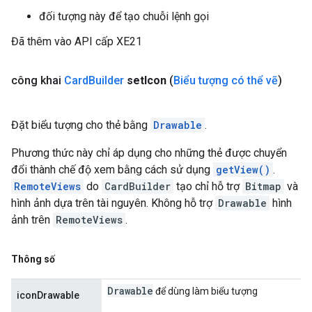
đối tượng này để tạo chuỗi lệnh gọi
Đã thêm vào API cấp XE21
công khai
Card
Builder
set
Icon
(
Biểu tượng có thể vẽ
)
Đặt biểu tượng cho thẻ bằng
Drawable
.
Phương thức này chỉ áp dụng cho những thẻ được chuyển
đổi thành chế độ xem bằng cách sử dụng
getView()
.
RemoteViews
do
CardBuilder
tạo chỉ hỗ trợ
Bitmap
và
hình ảnh dựa trên tài nguyên. Không hỗ trợ
Drawable
hình
ảnh trên
RemoteViews
.
Thông số
Drawable
để dùng làm biểu tượng
iconDrawable