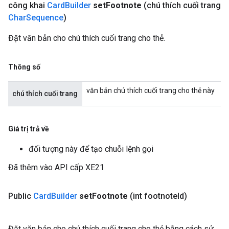
công khai
Card
Builder
set
Footnote
(chú thích cuối trang
Char
Sequence
)
Đặt văn bản cho chú thích cuối trang cho thẻ.
Thông số
văn bản chú thích cuối trang cho thẻ này
chú thích cuối trang
Giá trị trả về
đối tượng này để tạo chuỗi lệnh gọi
Đã thêm vào API cấp XE21
Public
Card
Builder
set
Footnote
(int footnote
Id)
Đặt văn bản cho chú thích cuối trang cho thẻ bằng cách sử