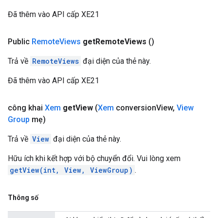
Đã thêm vào API cấp XE21
Public
Remote
Views
get
Remote
Views
()
Trả về
RemoteViews
đại diện của thẻ này.
Đã thêm vào API cấp XE21
công khai
Xem
get
View
(
Xem
conversion
View
,
View
Group
mẹ)
Trả về
View
đại diện của thẻ này.
Hữu ích khi kết hợp với bộ chuyển đổi. Vui lòng xem
getView(int, View, ViewGroup)
.
Thông số