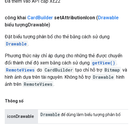
Đã thêm vào API cấp XE22
công khai
Card
Builder
set
Attribution
Icon
(
Drawable
biểu tượng
Drawable)
Đặt biểu tượng phân bổ cho thẻ bằng cách sử dụng
Drawable
.
Phương thức này chỉ áp dụng cho những thẻ được chuyển
đổi thành chế độ xem bằng cách sử dụng
getView()
.
RemoteViews
do
CardBuilder
tạo chỉ hỗ trợ
Bitmap
và
hình ảnh dựa trên tài nguyên. Không hỗ trợ
Drawable
hình
ảnh trên
RemoteViews
.
Thông số
Drawable
để dùng làm biểu tượng phân bổ
iconDrawable