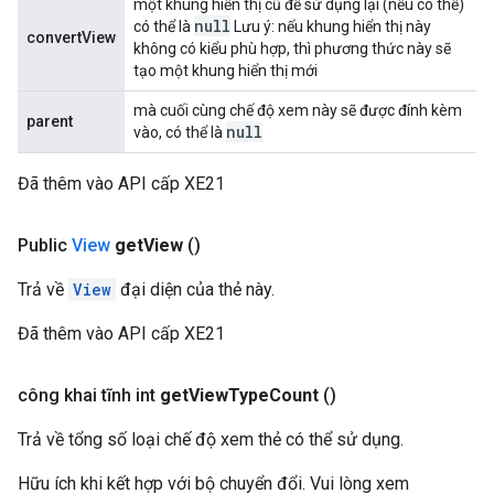
một khung hiển thị cũ để sử dụng lại (nếu có thể)
null
có thể là
Lưu ý: nếu khung hiển thị này
convertView
không có kiểu phù hợp, thì phương thức này sẽ
tạo một khung hiển thị mới
mà cuối cùng chế độ xem này sẽ được đính kèm
parent
null
vào, có thể là
Đã thêm vào API cấp XE21
Public
View
get
View
()
Trả về
View
đại diện của thẻ này.
Đã thêm vào API cấp XE21
công khai tĩnh int
get
View
Type
Count
()
Trả về tổng số loại chế độ xem thẻ có thể sử dụng.
Hữu ích khi kết hợp với bộ chuyển đổi. Vui lòng xem