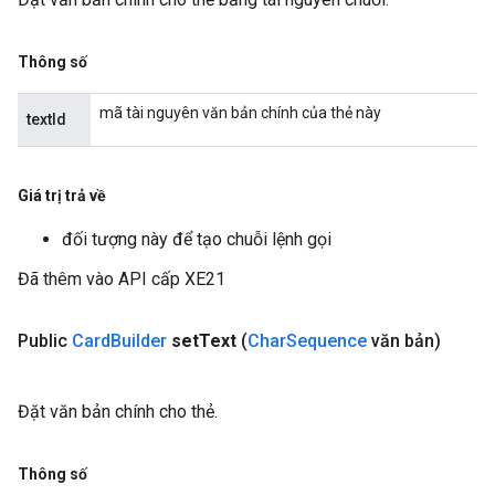
Thông số
mã tài nguyên văn bản chính của thẻ này
textId
Giá trị trả về
đối tượng này để tạo chuỗi lệnh gọi
Đã thêm vào API cấp XE21
Public
Card
Builder
set
Text
(
Char
Sequence
văn bản)
Đặt văn bản chính cho thẻ.
Thông số