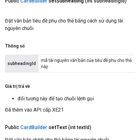
Public
Card
Builder
set
Subheading
(int subheading
Id)
Đặt văn bản tiêu đề phụ cho thẻ bằng cách sử dụng tài
nguyên chuỗi.
Thông số
mã tài nguyên văn bản của tiêu đề phụ cho thẻ
subheadingId
này
Giá trị trả về
đối tượng này để tạo chuỗi lệnh gọi
Đã thêm vào API cấp XE21
Public
Card
Builder
set
Text
(int text
Id)
Đặt văn bản chính cho thẻ bằng tài nguyên chuỗi.