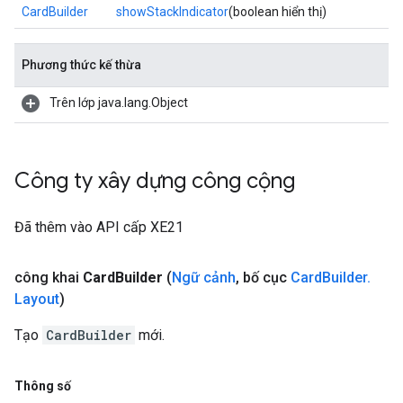
CardBuilder
showStackIndicator
(boolean hiển thị)
Phương thức kế thừa
Trên lớp java.lang.Object
Công ty xây dựng công cộng
Đã thêm vào API cấp XE21
công khai
Card
Builder
(
Ngữ cảnh
,
bố cục
Card
Builder
.
Layout
)
Tạo
CardBuilder
mới.
Thông số