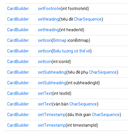
CardBuilder
setFootnote
(int footnoteId)
CardBuilder
setHeading
(tiêu đề
CharSequence
)
CardBuilder
setHeading
(int headerId)
CardBuilder
setIcon
(
Bitmap
iconBitmap)
CardBuilder
setIcon
(
Biểu tượng có thể vẽ
)
CardBuilder
setIcon
(int iconId)
CardBuilder
setSubheading
(tiêu đề phụ
CharSequence
)
CardBuilder
setSubheading
(int subheadingId)
CardBuilder
setText
(int textId)
CardBuilder
setText
(văn bản
CharSequence
)
CardBuilder
setTimestamp
(dấu thời gian
CharSequence
)
CardBuilder
setTimestamp
(int timestampId)