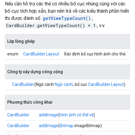
Nếu cần hỗ trợ các thẻ có nhiều bố cục nhúng cùng với các
bố cục tích hợp sẵn, bạn nên trả về các kiểu thành phần hiển
thị được đánh số
getViewTypeCount()
,
CardBuilder.getViewTypeCount() + 1
, v.v.
Lớp lồng ghép
enum
CardBuilder.Layout
Xác định bố cục hình ảnh cho thẻ.
Công ty xây dựng công cộng
CardBuilder
(Ngữ cảnh
Ngữ cảnh
, bố cục
CardBuilder.Layout
)
Phương thức công khai
CardBuilder
addImage
(
hình ảnh có thể vẽ
)
CardBuilder
addImage
(
Bitmap
imageBitmap)