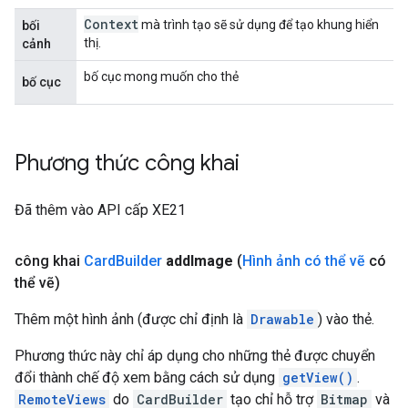
Context
mà trình tạo sẽ sử dụng để tạo khung hiển
bối
thị.
cảnh
bố cục mong muốn cho thẻ
bố cục
Phương thức công khai
Đã thêm vào API cấp XE21
công khai
Card
Builder
add
Image
(
Hình ảnh có thể vẽ
có
thể vẽ)
Thêm một hình ảnh (được chỉ định là
Drawable
) vào thẻ.
Phương thức này chỉ áp dụng cho những thẻ được chuyển
đổi thành chế độ xem bằng cách sử dụng
getView()
.
RemoteViews
do
CardBuilder
tạo chỉ hỗ trợ
Bitmap
và