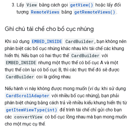
Lấy
View
bằng cách gọi
getView()
hoặc lấy đối
tượng
RemoteViews
bằng
getRemoteViews()
.
Ghi chú tái chế cho bố cục nhúng
Khi sử dụng
EMBED_INSIDE
CardBuilder
, bạn không nên
phân biệt các bố cục nhúng khác nhau khi tái chế các khung
hiển thị. Nếu bạn có hai thực thể
CardBuilder
với
EMBED_INSIDE
nhưng một thực thể có bố cục A và một
thực thể còn lại có bố cục B, thì các thực thể đó sẽ được
CardBuilder
coi là giống nhau.
Nếu hành vi này không được mong muốn (ví dụ: khi sử dụng
CardScrollAdapter
với nhiều bố cục nhúng), bạn phải
phân biệt chúng bằng cách trả về nhiều kiểu khung hiển thị từ
getItemViewType(int)
để trình tái chế chỉ gửi cho bạn
các
convertView
có bố cục lồng nhau mà bạn mong muốn
cho một mục cụ thể.