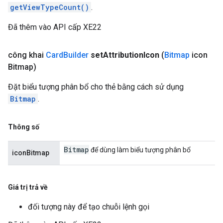
getViewTypeCount()
.
Đã thêm vào API cấp XE22
công khai
Card
Builder
set
Attribution
Icon
(
Bitmap
icon
Bitmap)
Đặt biểu tượng phân bổ cho thẻ bằng cách sử dụng
Bitmap
.
Thông số
Bitmap
để dùng làm biểu tượng phân bổ
iconBitmap
Giá trị trả về
đối tượng này để tạo chuỗi lệnh gọi