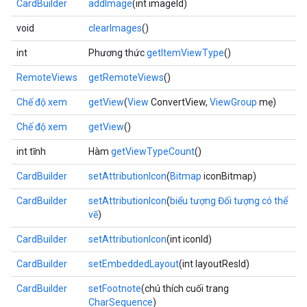
CardBuilder
addImage
(int imageId)
void
clearImages
()
int
Phương thức
getItemViewType
()
RemoteViews
getRemoteViews
()
Chế độ xem
getView
(
View
ConvertView,
ViewGroup
mẹ)
Chế độ xem
getView
()
int tĩnh
Hàm
getViewTypeCount
()
CardBuilder
setAttributionIcon
(
Bitmap
iconBitmap)
CardBuilder
setAttributionIcon
(
biểu tượng Đối tượng có thể
vẽ
)
CardBuilder
setAttributionIcon
(int iconId)
CardBuilder
setEmbeddedLayout
(int layoutResId)
CardBuilder
setFootnote
(chú thích cuối trang
CharSequence
)