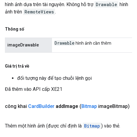
hình ảnh dựa trên tài nguyên. Không hỗ trợ
Drawable
hình
ảnh trên
RemoteViews
.
Thông số
Drawable
hình ảnh cần thêm
imageDrawable
Giá trị trả về
đối tượng này để tạo chuỗi lệnh gọi
Đã thêm vào API cấp XE21
công khai
Card
Builder
add
Image
(
Bitmap
image
Bitmap)
Thêm một hình ảnh (được chỉ định là
Bitmap
) vào thẻ.