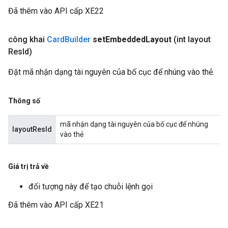
Đã thêm vào API cấp XE22
công khai
Card
Builder
set
Embedded
Layout
(int layout
Res
Id)
Đặt mã nhận dạng tài nguyên của bố cục để nhúng vào thẻ.
Thông số
mã nhận dạng tài nguyên của bố cục để nhúng
layoutResId
vào thẻ
Giá trị trả về
đối tượng này để tạo chuỗi lệnh gọi
Đã thêm vào API cấp XE21