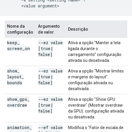
<value
Nome da
Argumento
Descrição
configuração
de valor
keep
_
--ez value
Ativa a opção "Manter a tela
screen
_
on
[true
|
ligada durante o
false]
carregamento" configuração
ativada ou desativada.
show
_
--ez value
Ativa a opção "Mostrar limites
layout
_
[true
|
e margens do layout".
bounds
false]
configuração ativada ou
desativada.
show
_
gpu
_
--ez value
Ativa a opção "Show GPU
overdraw
[true
|
overdraw" (Mostrar overdraw
false]
da GPU). configuração ativada
ou desativada.
animation
_
--ef value
Modifica o "Fator de escala de