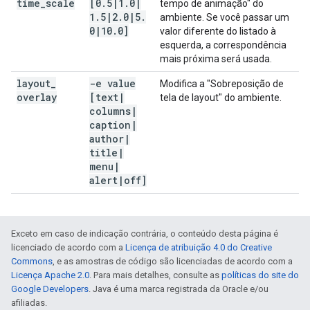
time
_
scale
[0
.
5
|
1
.
0
|
tempo de animação" do
1
.
5
|
2
.
0
|
5
.
ambiente. Se você passar um
0
|
10
.
0]
valor diferente do listado à
esquerda, a correspondência
mais próxima será usada.
layout
_
-e value
Modifica a "Sobreposição de
overlay
[text
|
tela de layout" do ambiente.
columns
|
caption
|
author
|
title
|
menu
|
alert
|
off]
Exceto em caso de indicação contrária, o conteúdo desta página é
licenciado de acordo com a
Licença de atribuição 4.0 do Creative
Commons
, e as amostras de código são licenciadas de acordo com a
Licença Apache 2.0
. Para mais detalhes, consulte as
políticas do site do
Google Developers
. Java é uma marca registrada da Oracle e/ou
afiliadas.