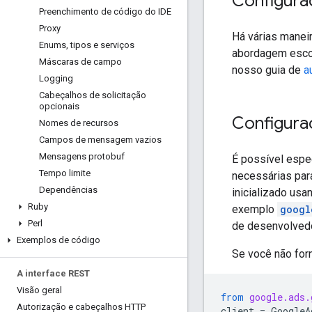
Configura
Preenchimento de código do IDE
Proxy
Há várias manei
Enums
,
tipos e serviços
abordagem escol
Máscaras de campo
nosso guia de
a
Logging
Cabeçalhos de solicitação
opcionais
Configura
Nomes de recursos
Campos de mensagem vazios
Mensagens protobuf
É possível espec
Tempo limite
necessárias par
Dependências
inicializado us
Ruby
exemplo
googl
Perl
de desenvolvedor
Exemplos de código
Se você não forn
A interface REST
Visão geral
from
google.ads.
Autorização e cabeçalhos HTTP
client
=
GoogleA