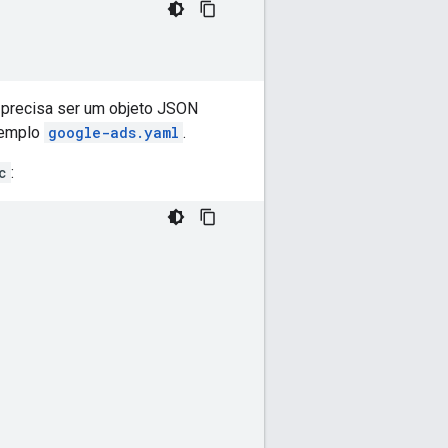
o precisa ser um objeto JSON
xemplo
google-ads.yaml
.
c
: