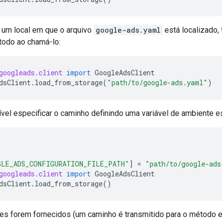
r um local em que o arquivo
google-ads.yaml
está localizado,
todo ao chamá-lo:
googleads.client
import
GoogleAdsClient
dsClient
.
load_from_storage
(
"path/to/google-ads.yaml"
)
el especificar o caminho definindo uma variável de ambiente es
LE_ADS_CONFIGURATION_FILE_PATH"
]
=
"path/to/google-ads
googleads.client
import
GoogleAdsClient
dsClient
.
load_from_storage
()
res forem fornecidos (um caminho é transmitido para o método e