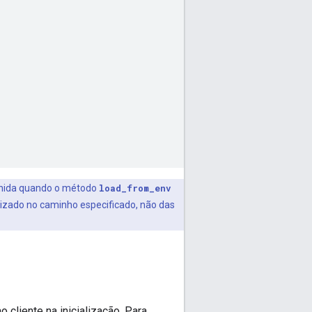
inida quando o método
load_from_env
lizado no caminho especificado, não das
cliente na inicialização. Para