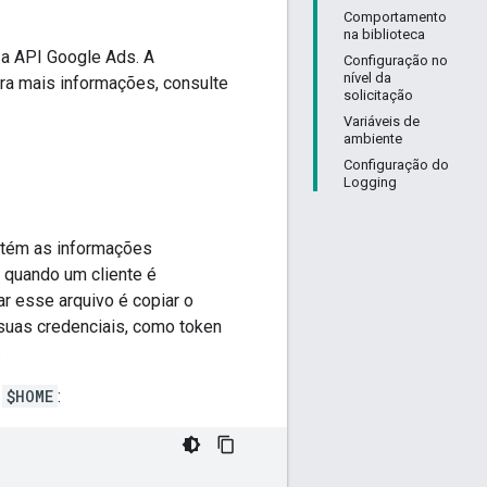
Comportamento
na biblioteca
 a API Google Ads. A
Configuração no
nível da
ra mais informações, consulte
solicitação
Variáveis de
ambiente
Configuração do
Logging
ontém as informações
 quando um cliente é
ar esse arquivo é copiar o
 suas credenciais, como token
.
o
$HOME
: