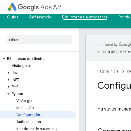
Ads API
Guias
Referência
Bibliotecas e amostras
Políti
idioma de preferê
Bibliotecas de clientes
Visão geral
Página inicial
Pr
Java
.
NET
Config
PHP
Python
Visão geral
Instalação
Há várias maneir
Configuração
Authentication
Iteradores de streaming