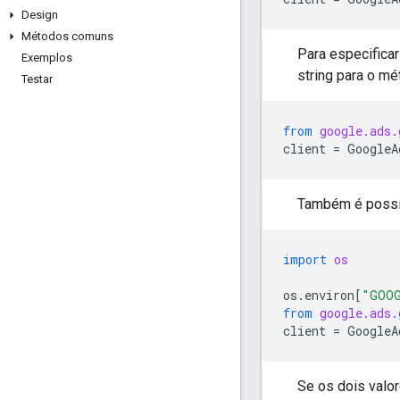
Design
Métodos comuns
Para especifica
Exemplos
string para o mé
Testar
from
google.ads.
client
=
GoogleA
Também é possív
import
os
os
.
environ
[
"GOOG
from
google.ads.
client
=
GoogleA
Se os dois valo