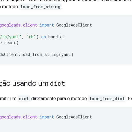
 o método
load_from_string
.
googleads.client
import
GoogleAdsClient
/to/yaml"
,
"rb"
)
as
handle
:
e
.
read
()
dsClient
.
load_from_string
(
yaml
)
ação usando um
dict
mitir um
dict
diretamente para o método
load_from_dict
. 
googleads.client
import
GoogleAdsClient