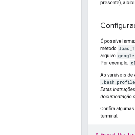
presente), a bib
Configura
É possível armaz
método
load_f
arquivo
google
Por exemplo,
c
As variáveis de
.bash_profile
Estas instruçõ
documentação so
Confira algumas
terminal:
# Append the lin