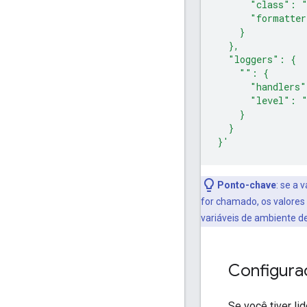
      "class": "
      "formatte
    }
  },
  "loggers": {
    "": {
      "handlers"
      "level": 
    }
  }
}'
Ponto-chave
:
se a v
for chamado, os valores
variáveis de ambiente d
Configura
Se você tiver li