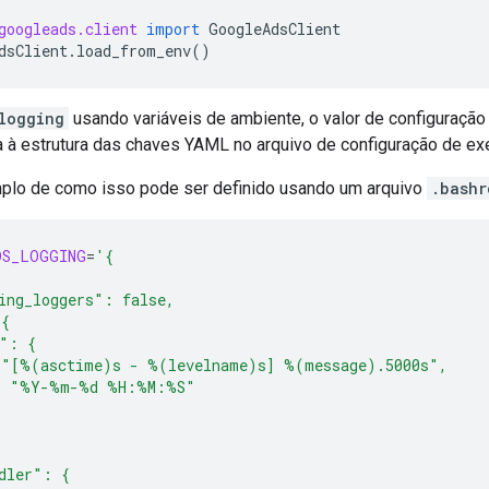
googleads.client
import
GoogleAdsClient
dsClient
.
load_from_env
()
logging
usando variáveis de ambiente, o valor de configuraçã
 à estrutura das chaves YAML no arquivo de configuração de e
plo de como isso pode ser definido usando um arquivo
.bashr
DS_LOGGING
=
'{
ing_loggers": false,
 {
t": {
 "[%(asctime)s - %(levelname)s] %(message).5000s",
: "%Y-%m-%d %H:%M:%S"
dler": {