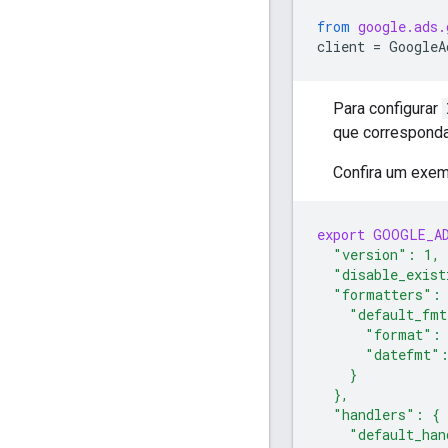
from
google.ads.
client
=
GoogleA
Para configurar
que corresponda
Confira um exem
export
GOOGLE_A
  "version": 1,
  "disable_exist
  "formatters":
    "default_fm
      "format":
      "datefmt"
    }
  },
  "handlers": {
    "default_han