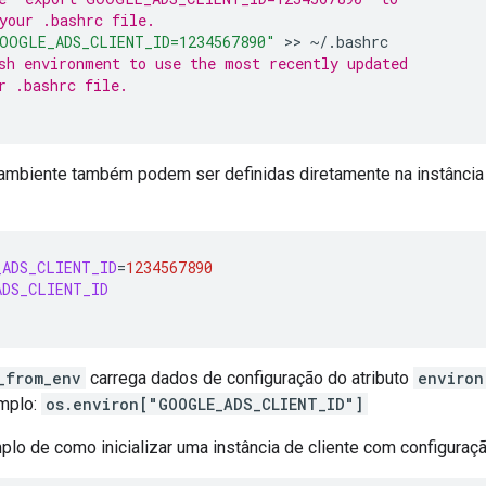
your .bashrc file.
OOGLE_ADS_CLIENT_ID=1234567890"
 >> 
sh environment to use the most recently updated
r .bashrc file.
 ambiente também podem ser definidas diretamente na instância d
ADS_CLIENT_ID
=
1234567890
DS_CLIENT_ID
_from_env
carrega dados de configuração do atributo
environ
mplo:
os.environ["GOOGLE_ADS_CLIENT_ID"]
lo de como inicializar uma instância de cliente com configuraç