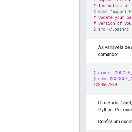
# the bottom of 
$
echo
"export G
# Update your ba
# version of you
$
src
As variáveis de
comando:
$
export
GOOGLE_
$
echo
$GOOGLE_A
1234567890
O método
load
Python. Por exe
Confira um exemp