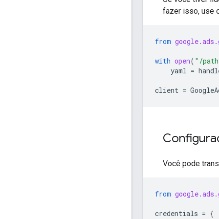
fazer isso, use
from
google.ads.
with
open
(
"/path
yaml
=
handl
client
=
GoogleA
Configur
Você pode trans
from
google.ads.
credentials
=
{