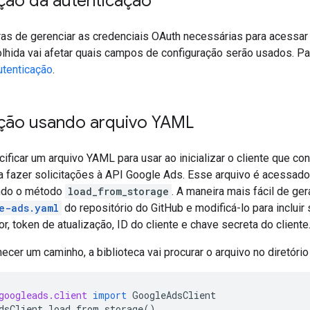
ção da autenticação
ras de gerenciar as credenciais OAuth necessárias para acessar
hida vai afetar quais campos de configuração serão usados. Pa
utenticação
.
ção usando arquivo YAML
ificar um arquivo YAML para usar ao inicializar o cliente que c
a fazer solicitações à API Google Ads. Esse arquivo é acessado
ando o método
load_from_storage
. A maneira mais fácil de ger
e-ads.yaml
do repositório do GitHub e modificá-lo para incluir
, token de atualização, ID do cliente e chave secreta do cliente
ecer um caminho, a biblioteca vai procurar o arquivo no diretóri
googleads.client
import
GoogleAdsClient
dsClient
.
load_from_storage
()