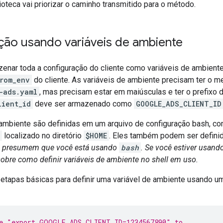
lioteca vai priorizar o caminho transmitido para o método.
ção usando variáveis de ambiente
enar toda a configuração do cliente como variáveis de ambiente,
rom_env
do cliente. As variáveis de ambiente precisam ter o 
-ads.yaml
, mas precisam estar em maiúsculas e ter o prefix
lient_id
deve ser armazenado como
GOOGLE_ADS_CLIENT_ID
 ambiente são definidas em um arquivo de configuração bash, c
localizado no diretório
$HOME
. Eles também podem ser defini
es presumem que você está usando
bash
. Se você estiver usando
bre como definir variáveis de ambiente no shell em uso.
 etapas básicas para definir uma variável de ambiente usando u
e "export GOOGLE_ADS_CLIENT_ID=1234567890" to