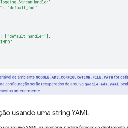
logging.StreamHandler",
r": "default_fmt"
: ["default_handler"],
"INFO"
ariável de ambiente
GOOGLE_ADS_CONFIGURATION_FILE_PATH
for def
 de configuração serão recuperados do arquivo
google-ads.yaml
loca
escritas anteriormente.
ção usando uma string YAML
do um arquivo YAML na memória, poderá fornecê-lo diretamente ao 