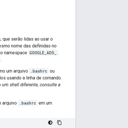
 que serão lidas ao usar o
mesmo nome das definidas no
o do namespace
GOOGLE_ADS_
.
.
omo um arquivo
.bashrc
ou
dos usando a linha de comando.
 um shell diferente, consulte a
m arquivo
.bashrc
em um