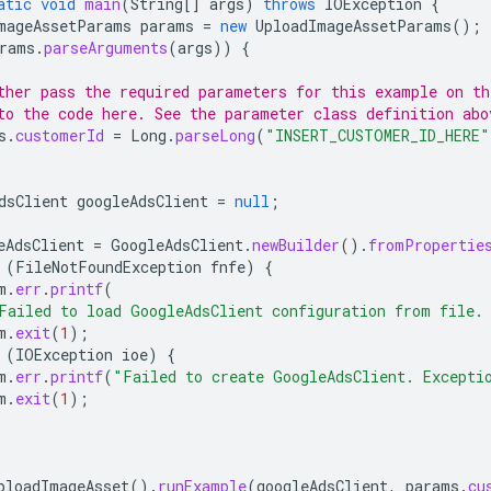
atic
void
main
(
String
[]
args
)
throws
IOException
{
mageAssetParams
params
=
new
UploadImageAssetParams
();
rams
.
parseArguments
(
args
))
{
ther pass the required parameters for this example on t
to the code here. See the parameter class definition abo
s
.
customerId
=
Long
.
parseLong
(
"INSERT_CUSTOMER_ID_HERE"
dsClient
googleAdsClient
=
null
;
eAdsClient
=
GoogleAdsClient
.
newBuilder
().
fromPropertie
(
FileNotFoundException
fnfe
)
{
m
.
err
.
printf
(
Failed to load GoogleAdsClient configuration from file.
m
.
exit
(
1
);
(
IOException
ioe
)
{
m
.
err
.
printf
(
"Failed to create GoogleAdsClient. Excepti
m
.
exit
(
1
);
ploadImageAsset
().
runExample
(
googleAdsClient
,
params
.
cu