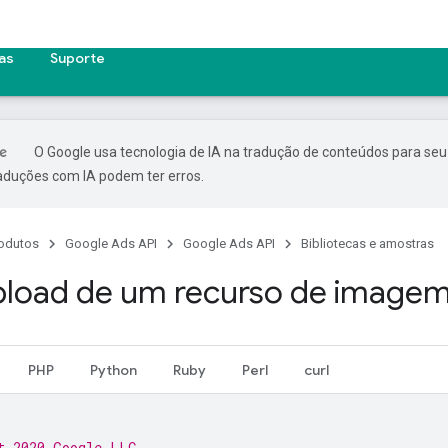
cas
Suporte
O Google usa tecnologia de IA na tradução de conteúdos para seu
raduções com IA podem ter erros.
odutos
Google Ads API
Google Ads API
Bibliotecas e amostras
pload de um recurso de image
PHP
Python
Ruby
Perl
curl
t 2020 Google LLC