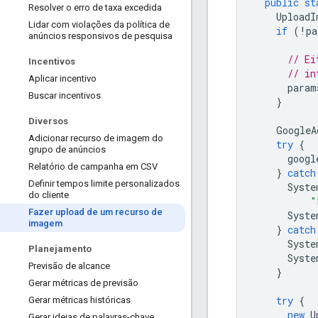
public
st
Resolver o erro de taxa excedida
UploadI
Lidar com violações da política de
if
(
!
pa
anúncios responsivos de pesquisa
// Ei
Incentivos
// in
Aplicar incentivo
param
Buscar incentivos
}
Diversos
GoogleA
Adicionar recurso de imagem do
try
{
grupo de anúncios
googl
Relatório de campanha em CSV
}
catch
Definir tempos limite personalizados
Syste
do cliente
"
Fazer upload de um recurso de
Syste
imagem
}
catch
Syste
Planejamento
Syste
Previsão de alcance
}
Gerar métricas de previsão
try
{
Gerar métricas históricas
new
U
Gerar ideias de palavras-chave