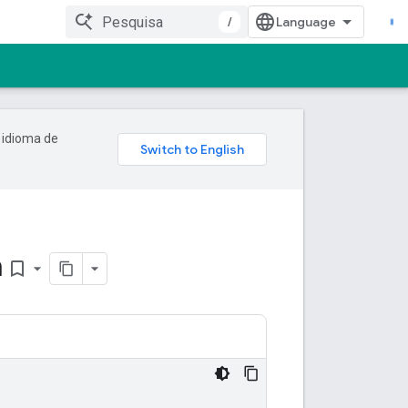
/
 idioma de
m
bookmark_border