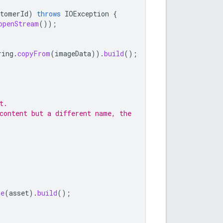
stomerId
)
throws
IOException
{
openStream
());
ring
.
copyFrom
(
imageData
)).
build
();
t.
content but a different name, the
te
(
asset
).
build
();