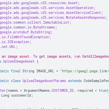
google.ads.googleads.v25.resources.Asset
;
google.ads.googleads.v25.services.AssetOperation
;
google.ads.googleads.v25.services.AssetServiceClient
;
google.ads.googleads.v25.services.MutateAssetsResponse
;
google.common.collect.ImmutableList
;
google.common.io.ByteStreams
;
google.protobuf.ByteString
;
.io.FileNotFoundException
;
.io.IOException
;
.net.URL
;
 an image asset. To get image assets, run GetAllImageAs
s
UploadImageAsset
{
tatic
final
String
IMAGE_URL
=
"https://gaagl.page.link
tatic
class
UploadImageAssetParams
extends
CodeSamplePa
ter
(
names
=
ArgumentNames
.
CUSTOMER_ID
,
required
=
true
)
Long
customerId
;