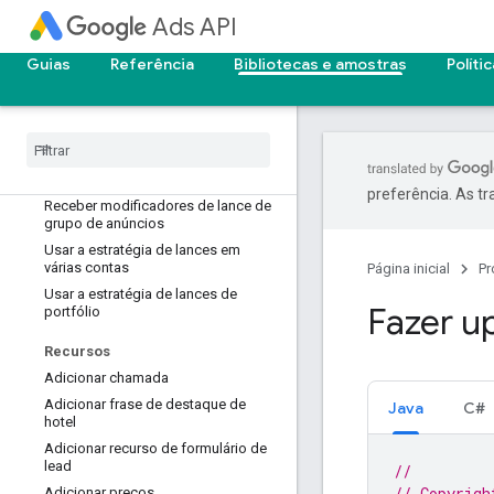
Adicionar anúncios dinâmicos de
pesquisa
Ads API
Adicionar uma campanha
Guias
Referência
Bibliotecas e amostras
Políti
Performance Max
Adicionar campanha inteligente
Criar e anexar um conjunto de
palavras-chave compartilhadas
Encontrar e remover critérios do
conjunto compartilhado
preferência. As t
Receber modificadores de lance de
grupo de anúncios
Usar a estratégia de lances em
várias contas
Página inicial
Pr
Usar a estratégia de lances de
Fazer u
portfólio
Recursos
Adicionar chamada
Adicionar frase de destaque de
Java
C#
hotel
Adicionar recurso de formulário de
lead
//
// Copyrigh
Adicionar preços