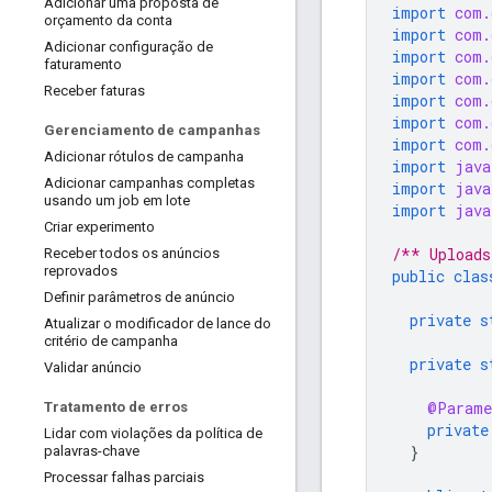
Adicionar uma proposta de
import
com.
orçamento da conta
import
com.
Adicionar configuração de
import
com.
faturamento
import
com.
Receber faturas
import
com.
import
com.
Gerenciamento de campanhas
import
com.
Adicionar rótulos de campanha
import
java
Adicionar campanhas completas
import
java
usando um job em lote
import
java
Criar experimento
/** Uploads
Receber todos os anúncios
reprovados
public
clas
Definir parâmetros de anúncio
private
s
Atualizar o modificador de lance do
critério de campanha
private
s
Validar anúncio
@Parame
Tratamento de erros
private
Lidar com violações da política de
}
palavras-chave
Processar falhas parciais