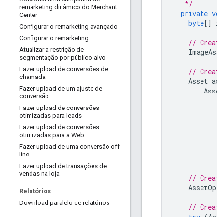
   */
remarketing dinâmico do Merchant
private
v
Center
byte
[]
Configurar o remarketing avançado
Configurar o remarketing
// Crea
Atualizar a restrição de
ImageAs
segmentação por público-alvo
Fazer upload de conversões de
// Crea
chamada
Asset
a
Fazer upload de um ajuste de
Ass
conversão
Fazer upload de conversões
otimizadas para leads
Fazer upload de conversões
otimizadas para a Web
Fazer upload de uma conversão off-
line
Fazer upload de transações de
vendas na loja
// Crea
AssetOp
Relatórios
Download paralelo de relatórios
// Crea
try
(
As