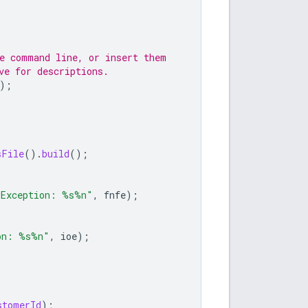
he command line, or insert them
ve for descriptions.
);
sFile
().
build
();
 Exception: %s%n"
,
fnfe
);
on: %s%n"
,
ioe
);
stomerId
);