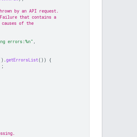
hrown by an API request.
Failure that contains a
 causes of the
ing errors:%n"
,
().
getErrorsList
())
{
);
essing.