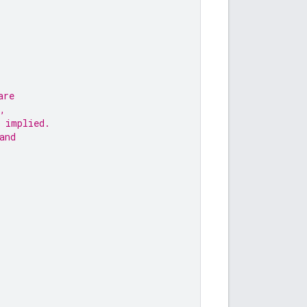
are
,
 implied.
and