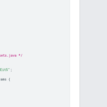
sets.java */
/Eit5"
;
rams
{