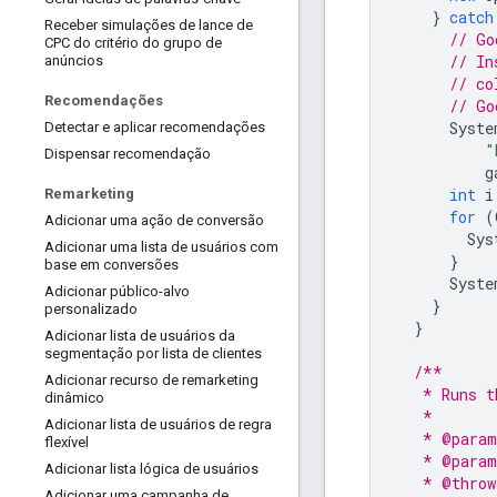
}
catch
Receber simulações de lance de
// Go
CPC do critério do grupo de
// In
anúncios
// co
Recomendações
// Go
Syste
Detectar e aplicar recomendações
"
Dispensar recomendação
g
int
i
Remarketing
for
(
Adicionar uma ação de conversão
Sys
Adicionar uma lista de usuários com
}
base em conversões
Syste
Adicionar público-alvo
}
personalizado
}
Adicionar lista de usuários da
segmentação por lista de clientes
/**
Adicionar recurso de remarketing
   * Runs t
dinâmico
   *
Adicionar lista de usuários de regra
   * @param
flexível
   * @param
Adicionar lista lógica de usuários
   * @throw
Adicionar uma campanha de