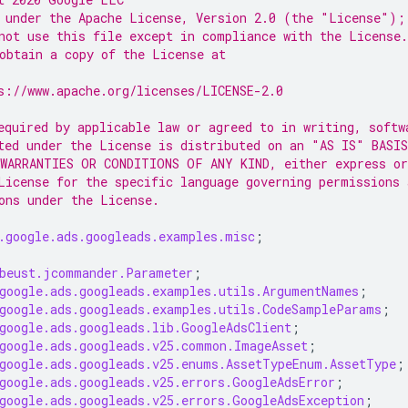
 under the Apache License, Version 2.0 (the "License");
not use this file except in compliance with the License.
obtain a copy of the License at
s://www.apache.org/licenses/LICENSE-2.0
equired by applicable law or agreed to in writing, softw
ted under the License is distributed on an "AS IS" BASIS
WARRANTIES OR CONDITIONS OF ANY KIND, either express or
License for the specific language governing permissions 
ons under the License.
.google.ads.googleads.examples.misc
;
beust.jcommander.Parameter
;
google.ads.googleads.examples.utils.ArgumentNames
;
google.ads.googleads.examples.utils.CodeSampleParams
;
google.ads.googleads.lib.GoogleAdsClient
;
google.ads.googleads.v25.common.ImageAsset
;
google.ads.googleads.v25.enums.AssetTypeEnum.AssetType
;
google.ads.googleads.v25.errors.GoogleAdsError
;
google.ads.googleads.v25.errors.GoogleAdsException
;