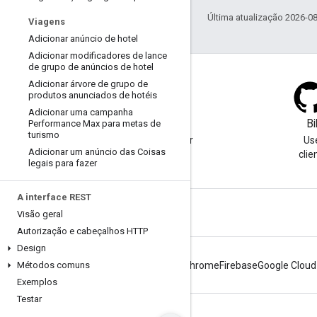
Última atualização 2026-0
Viagens
Adicionar anúncio de hotel
Adicionar modificadores de lance
de grupo de anúncios de hotel
Adicionar árvore de grupo de
produtos anunciados de hotéis
Adicionar uma campanha
Blog
Bi
Performance Max para metas de
turismo
Acesse nosso blog para ver
Us
Adicionar um anúncio das Coisas
informações importantes.
clie
legais para fazer
A interface REST
Visão geral
Autorização e cabeçalhos HTTP
Design
Métodos comuns
Android
Chrome
Firebase
Google Cloud
Exemplos
Testar