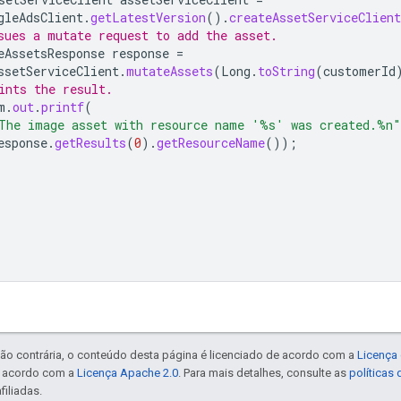
gleAdsClient
.
getLatestVersion
().
createAssetServiceClient
sues a mutate request to add the asset.
eAssetsResponse
response
=
ssetServiceClient
.
mutateAssets
(
Long
.
toString
(
customerId
ints the result.
m
.
out
.
printf
(
The image asset with resource name '%s' was created.%n"
esponse
.
getResults
(
0
).
getResourceName
());
ão contrária, o conteúdo desta página é licenciado de acordo com a
Licença 
e acordo com a
Licença Apache 2.0
. Para mais detalhes, consulte as
políticas
filiadas.