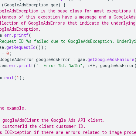
(
GoogleAdsException
gae
)
{
ogleAdsException is the base class for most exceptions t
stances of this exception have a message and a GoogleAds
llection of GoogleAdsErrors that indicate the underlying
ogleAdsException.
m
.
err
.
printf
(
Request ID %s failed due to GoogleAdsException. Underly
ae
.
getRequestId
());
=
0
;
GoogleAdsError
googleAdsError
:
gae
.
getGoogleAdsFailure
tem
.
err
.
printf
(
"  Error %d: %s%n"
,
i
++
,
googleAdsError
m
.
exit
(
1
);
he example.
 googleAdsClient the Google Ads API client.
 customerId the client customer ID.
s IOException if there are errors related to image proc