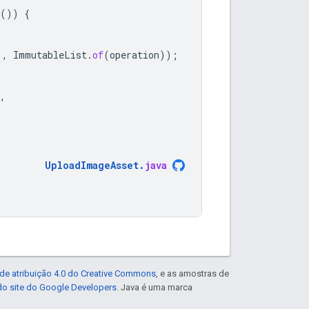
())
{
),
ImmutableList
.
of
(
operation
));
,
UploadImageAsset
.
java
de atribuição 4.0 do Creative Commons
, e as amostras de
 do site do Google Developers
. Java é uma marca