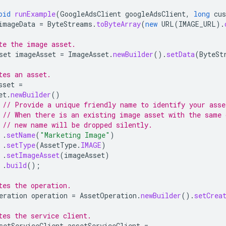
oid
runExample
(
GoogleAdsClient
googleAdsClient
,
long
cu
imageData
=
ByteStreams
.
toByteArray
(
new
URL
(
IMAGE_URL
).
te the image asset.
set
imageAsset
=
ImageAsset
.
newBuilder
().
setData
(
ByteSt
tes an asset.
sset
=
et
.
newBuilder
()
// Provide a unique friendly name to identify your asse
// When there is an existing image asset with the same 
// new name will be dropped silently.
.
setName
(
"Marketing Image"
)
.
setType
(
AssetType
.
IMAGE
)
.
setImageAsset
(
imageAsset
)
.
build
();
tes the operation.
eration
operation
=
AssetOperation
.
newBuilder
().
setCrea
tes the service client.
setServiceClient
assetServiceClient
=