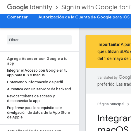
Sign in with Google for 
Identity
Comenzar
Autorización de la Cuenta de Google para iOS
Importante
: A par
que utilizan SDKs 
del 1 de mayo de 
Agrega Acceder con Google a tu
app
Integrar el Acceso con Google en tu
app para i
OS o mac
OS
Obteniendo información de perfil
preferido. Las tra
Autentica con un servidor de backend
Revocar tokens de acceso y
desconectar la app
Página principal
Prepárese para los requisitos de
divulgación de datos de la App Store
Integra
de Apple
mac
OS
boo