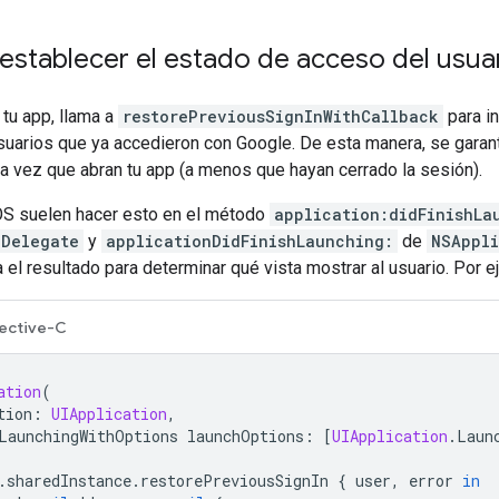
restablecer el estado de acceso del usua
 tu app, llama a
restorePreviousSignInWithCallback
para in
suarios que ya accedieron con Google. De esta manera, se garant
a vez que abran tu app (a menos que hayan cerrado la sesión).
OS suelen hacer esto en el método
application:didFinishLa
nDelegate
y
applicationDidFinishLaunching:
de
NSAppli
el resultado para determinar qué vista mostrar al usuario. Por e
ective-C
ation
(
tion
:
UIApplication
,
LaunchingWithOptions
launchOptions
:
[
UIApplication
.
Laun
.
sharedInstance
.
restorePreviousSignIn
{
user
,
error
in