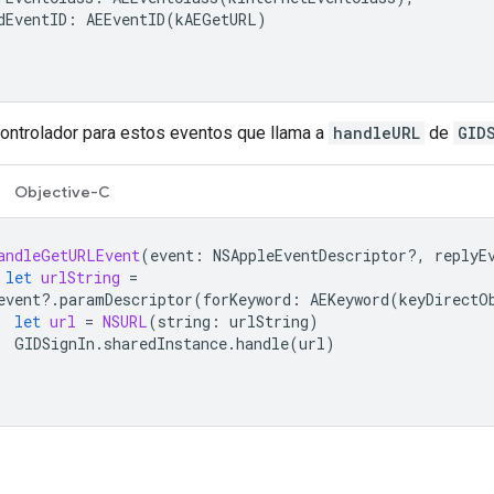
dEventID
:
AEEventID
(
kAEGetURL
)
controlador para estos eventos que llama a
handleURL
de
GID
Objective-C
andleGetURLEvent
(
event
:
NSAppleEventDescriptor
?,
replyE
let
urlString
=
event
?.
paramDescriptor
(
forKeyword
:
AEKeyword
(
keyDirectO
let
url
=
NSURL
(
string
:
urlString
)
GIDSignIn
.
sharedInstance
.
handle
(
url
)