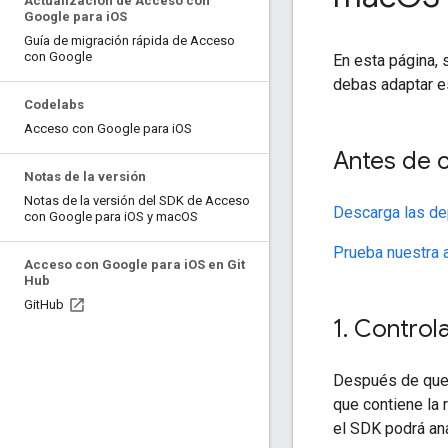
Actualización de Acceso con
Google para i
OS
Guía de migración rápida de Acceso
con Google
En esta página,
debas adaptar es
Codelabs
Acceso con Google para i
OS
Antes de 
Notas de la versión
Notas de la versión del SDK de Acceso
Descarga las dep
con Google para i
OS y mac
OS
Prueba nuestra 
Acceso con Google para i
OS en Git
Hub
Git
Hub
1
.
Controla
Después de que u
que contiene la 
el SDK podrá ana