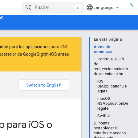
/
OS
En esta página
idad para las aplicaciones para iOS
Antes de
comenzar
o posterior de GoogleSignIn-iOS antes
1. Controla la URL
de
redireccionamiento
de autenticación
iOS:
UIApplicationDel
egate
macOS:
NSApplicationDe
legate
SwiftUI
 para i
OS o
2. Intenta
restablecer el
estado de acceso
del usuario