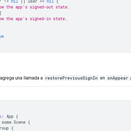
r
!=
nil
||
user
==
nil
{
ow the app's signed-out state.
{
ow the app's signed-in state.
ue
 agrega una llamada a
restorePreviousSignIn
en
onAppear
p
:
App
{
some
Scene
{
roup
{