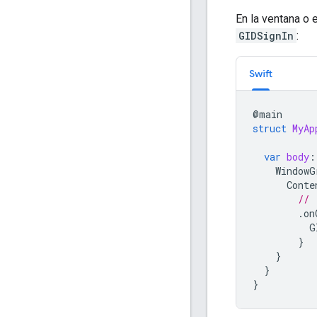
En la ventana o 
GIDSignIn
:
Swift
@
main
struct
MyAp
var
body
:
WindowG
Conte
// 
.
on
G
}
}
}
}