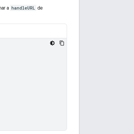
amar a
handleURL
de