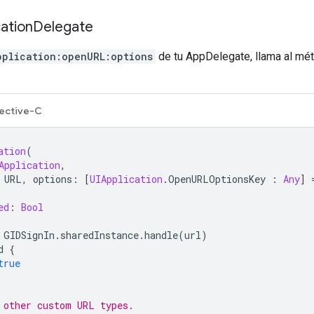
cation
Delegate
pplication:openURL:options
de tu AppDelegate, llama al m
ective-C
ation
(
Application
,
URL
,
options
:
[
UIApplication
.
OpenURLOptionsKey
:
Any
]
ed
:
Bool
GIDSignIn
.
sharedInstance
.
handle
(
url
)
d
{
true
 other custom URL types.