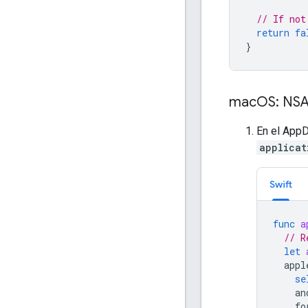
// If not
return
fa
}
mac
OS: NSA
En el AppD
applicat
Swift
func
a
// R
let
appl
se
an
fo