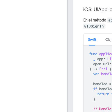
i
OS: UIAppli
En el método
a
GIDSignIn
:
Swift
Obj
func
applic
_
app
:
UI
open
url
:
)
-
>
Bool
{
var
handl
handled
=
if
handle
return
}
// Handle