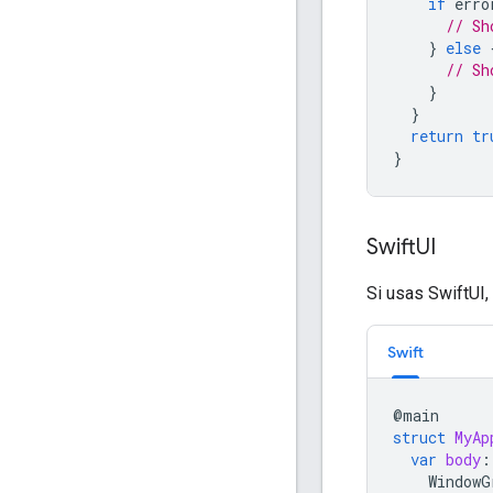
if
erro
// Sh
}
else
// Sh
}
}
return
tr
}
Swift
UI
Si usas SwiftUI,
Swift
@
main
struct
MyAp
var
body
:
WindowG