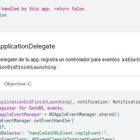
 handled by this app, return false.
lse
pplication
Delegate
elegate de tu app, registra un controlador para eventos
kAEGet
ionDidFinishLaunching
:
Objective-C
pplicationDidFinishLaunching
(
_
notification
:
Notificati
egister for GetURL events.
appleEventManager
=
NSAppleEventManager
.
shared
()
eEventManager
.
setEventHandler
(
lf
,
dSelector
:
"handleGetURLEvent:replyEvent:"
,
rEventClass
:
AEEventClass
(
kInternetEventClass
),