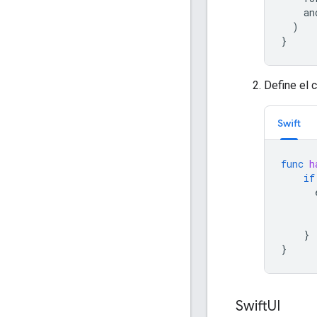
an
)
}
Define el 
Swift
func
h
if
}
}
Swift
UI