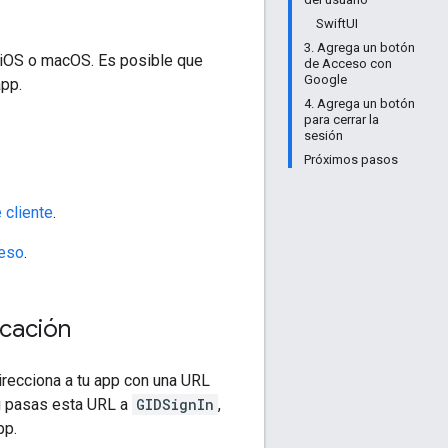
SwiftUI
3. Agrega un botón
 iOS o macOS. Es posible que
de Acceso con
Google
app.
4. Agrega un botón
para cerrar la
sesión
Próximos pasos
 cliente
.
ceso
.
icación
irecciona a tu app con una URL
Si pasas esta URL a
GIDSignIn
,
pp.