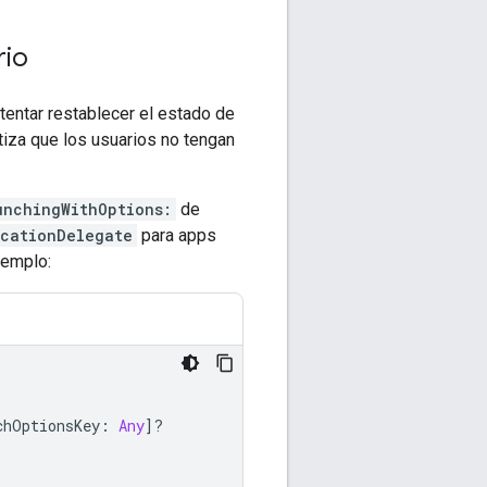
rio
tentar restablecer el estado de
iza que los usuarios no tengan
unchingWithOptions:
de
cationDelegate
para apps
jemplo:
chOptionsKey
:
Any
]?