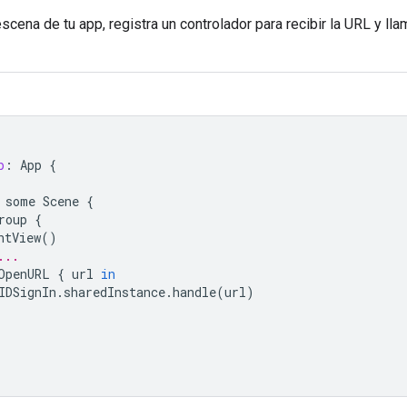
escena de tu app, registra un controlador para recibir la URL y ll
p
:
App
{
some
Scene
{
roup
{
ntView
()
...
OpenURL
{
url
in
IDSignIn
.
sharedInstance
.
handle
(
url
)