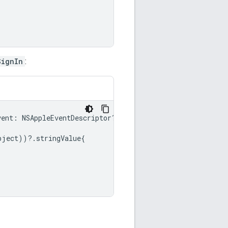
SignIn
:
vent
:
NSAppleEventDescriptor
?)
{
bject
))?.
stringValue
{