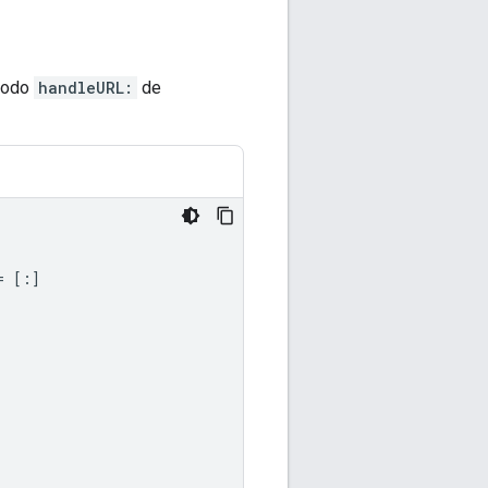
étodo
handleURL:
de
=
[:]