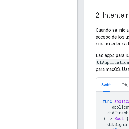
2
.
Intenta 
Cuando se inicia
acceso de los u
que acceder cad
Las apps para i
UIApplicatio
para macOS. Usa 
Swift
Obj
func
applic
_
applica
didFinish
)
-
>
Bool
{
GIDSignIn