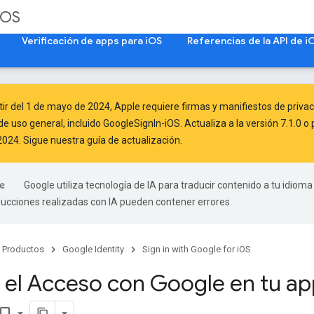
iOS
Verificación de apps para iOS
Referencias de la API de i
tir del
1 de mayo de 2024
, Apple
requiere
firmas y manifiestos de privac
de uso general, incluido GoogleSignIn-iOS. Actualiza a la versión 7.1.0 
2024. Sigue
nuestra guía de actualización
.
Google utiliza tecnología de IA para traducir contenido a tu idioma
ducciones realizadas con IA pueden contener errores.
Productos
Google Identity
Sign in with Google for iOS
r el Acceso con Google en tu app
kmark_border