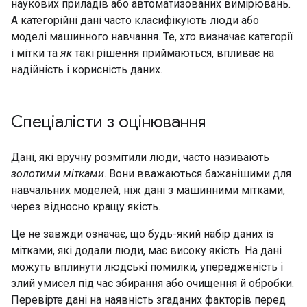
наукових приладів або автоматизованих вимірювань.
А категорійні дані часто класифікують люди або
моделі машинного навчання. Те,
хто
визначає категорії
і мітки та
як
такі рішення приймаються, впливає на
надійність і корисність даних.
Спеціалісти з оцінювання
Дані, які вручну розмітили люди, часто називають
золотими мітками
. Вони вважаються бажанішими для
навчальних моделей, ніж дані з машинними мітками,
через відносно кращу якість.
Це не завжди означає, що будь-який набір даних із
мітками, які додали люди, має високу якість. На дані
можуть вплинути людські помилки, упередженість і
злий умисел під час збирання або очищення й обробки.
Перевірте дані на наявність згаданих факторів перед