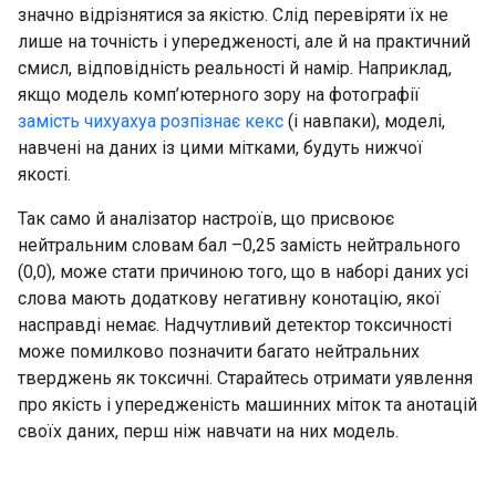
значно відрізнятися за якістю. Слід перевіряти їх не
лише на точність і упередженості, але й на практичний
смисл, відповідність реальності й намір. Наприклад,
якщо модель комп’ютерного зору на фотографії
замість чихуахуа розпізнає кекс
(і навпаки), моделі,
навчені на даних із цими мітками, будуть нижчої
якості.
Так само й аналізатор настроїв, що присвоює
нейтральним словам бал –0,25 замість нейтрального
(0,0), може стати причиною того, що в наборі даних усі
слова мають додаткову негативну конотацію, якої
насправді немає. Надчутливий детектор токсичності
може помилково позначити багато нейтральних
тверджень як токсичні. Старайтесь отримати уявлення
про якість і упередженість машинних міток та анотацій
своїх даних, перш ніж навчати на них модель.