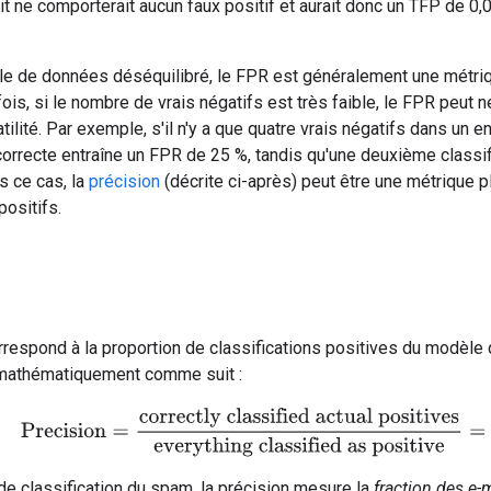
t ne comporterait aucun faux positif et aurait donc un TFP de 0,0
e de données déséquilibré, le FPR est généralement une métriqu
ois, si le nombre de vrais négatifs est très faible, le FPR peut n
atilité. Par exemple, s'il n'y a que quatre vrais négatifs dans u
ncorrecte entraîne un FPR de 25 %, tandis qu'une deuxième classifi
s ce cas, la
précision
(décrite ci-après) peut être une métrique p
positifs.
respond à la proportion de classifications positives du modèle 
e mathématiquement comme suit :
Precision
=
correctly classified actual positives
everything clas
e classification du spam, la précision mesure la
fraction des e