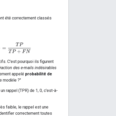
i ont été correctement classés
itives
=
T
P
T
P
+
F
N
fs. C'est pourquoi ils figurent
fraction des e-mails indésirables
alement appelé
probabilité de
ce modèle ?"
un rappel (TPR) de 1, 0, c'est-à-
s faible, le rappel est une
identifier correctement toutes