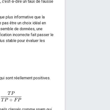
, c'est-à-dire un taux de fausse
e plus informative que la
e pas être un choix idéal en
n ensemble de données, une
cation incorrecte fait passer le
lus stable pour évaluer les
qui sont réellement positives.
sified as positive
=
T
P
T
P
+
F
P
-mails classés comme spam qui