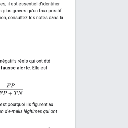
s, il est essentiel d'identifier
plus graves qu'un faux positif.
ion, consultez les notes dans la
négatifs réels qui ont été
 fausse alerte
. Elle est
ves
=
F
P
F
P
+
T
N
est pourquoi ils figurent au
on d'e-mails légitimes qui ont