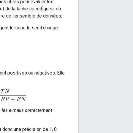
ues utiles pour évaluer les
t de la tâche spécifiques, du
libre de l'ensemble de données.
gent lorsque le seuil change.
ent positives ou négatives. Elle
T
P
+
T
N
+
F
P
+
F
N
s les e-mails correctement
t donc une précision de 1, 0,