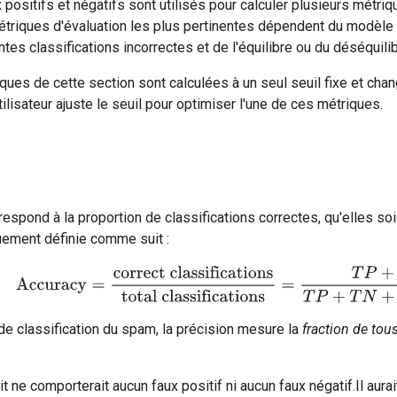
 positifs et négatifs sont utilisés pour calculer plusieurs métriq
riques d'évaluation les plus pertinentes dépendent du modèle e
ntes classifications incorrectes et de l'équilibre ou du déséqui
ques de cette section sont calculées à un seul seuil fixe et chan
tilisateur ajuste le seuil pour optimiser l'une de ces métriques.
espond à la proportion de classifications correctes, qu'elles soi
ement définie comme suit :
Accuracy
=
correct classifications
total classifications
=
T
P
+
T
N
e classification du spam, la précision mesure la
fraction de tou
 ne comporterait aucun faux positif ni aucun faux négatif.Il aurai