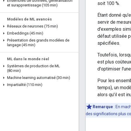
Ensembles de données
,
généralisation
soit 100 %.
et surapprentissage (105 min)
Étant donné qu'e
Modèles de ML avancés
servir de mesur
Réseaux de neurones (75 min)
d'exemples simil
Embeddings (45 min)
défaut utilisée
Présentation des grands modèles de
spécifiées.
langage (45 min)
Toutefois, lorsq
ML dans le monde réel
est plus coûteux 
Systèmes de production de ML
d'optimiser l'un
(80 min)
Machine learning automatisé (30 min)
Pour les ensemb
Impartialité (110 min)
temps), un modèl
alors qu'il est inu
Remarque
:
En machi
des significations plus c