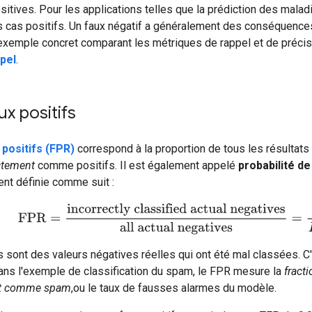
itives. Pour les applications telles que la prédiction des maladie
 cas positifs. Un faux négatif a généralement des conséquences 
exemple concret comparant les métriques de rappel et de précis
pel
.
ux positifs
 positifs (FPR)
correspond à la proportion de tous les résultats 
ctement
comme positifs. Il est également appelé
probabilité de
t définie comme suit :
FPR
=
incorrectly classified actual negatives
all actual negati
s sont des valeurs négatives réelles qui ont été mal classées. C'
ans l'exemple de classification du spam, le FPR mesure la
fracti
ort comme spam
,ou le taux de fausses alarmes du modèle.