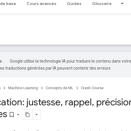
 de base
Cours avancés
Guides
Glossaire
Google utilise la technologie IA pour traduire le contenu dans votr
es traductions générées par IA peuvent contenir des erreurs.
s
Machine Learning
Concepts de ML
Crash Course
cation: justesse
,
rappel
,
précisio
es
bookmark_border