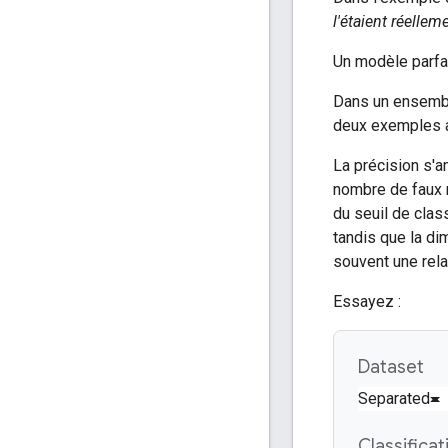
l'étaient réellem
Un modèle parfai
Dans un ensemble
deux exemples au
La précision s'a
nombre de faux n
du seuil de clas
tandis que la di
souvent une relat
Essayez :