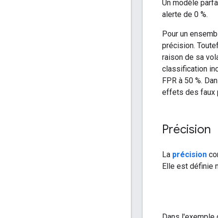
Un modèle parfai
alerte de 0 %.
Pour un ensembl
précision. Toutef
raison de sa vol
classification i
FPR à 50 %. Dan
effets des faux 
Précision
La
précision
cor
Elle est défini
Dans l'exemple d