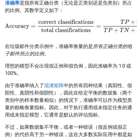
准确率
是指所有正确分类（无论是正类别还是负类别）所占
的比例。其数学定义如下：
Accuracy
=
correct classifications
total classifications
=
T
P
+
T
N
T
在垃圾邮件分类示例中，准确率衡量的是
所有正确分类的电
子邮件所占的比例
。
理想的模型不会出现假正例和假负例，因此准确率为 1.0 或
100%。
由于准确率纳入了
混淆矩阵
中的所有四种结果（真阳性、假
阳性、真阴性和假阴性），因此在给定平衡的数据集（两个
类别中的样本数量相似）的情况下，准确率可以作为模型质
量的粗略衡量指标。因此，对于执行通用或未指定任务的通
用或未指定模型，它通常是默认的评估指标。
不过，如果数据集不平衡，或者一种错误（假反例或假正
例）的代价高于另一种错误，这在大多数实际应用中都是如