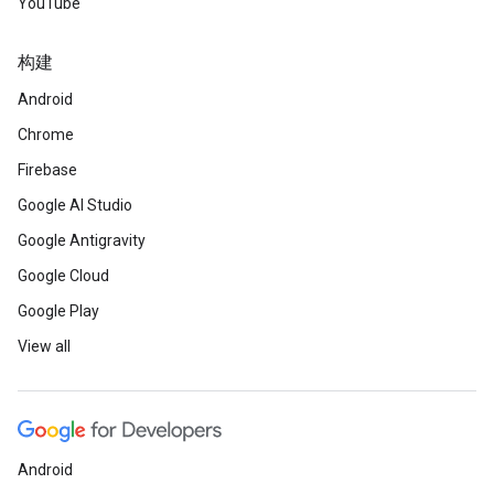
YouTube
构建
Android
Chrome
Firebase
Google AI Studio
Google Antigravity
Google Cloud
Google Play
View all
Android