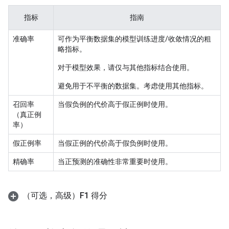
指标
指南
准确率
可作为平衡数据集的模型训练进度/收敛情况的粗
略指标。
对于模型效果，请仅与其他指标结合使用。
避免用于不平衡的数据集。考虑使用其他指标。
召回率
当假负例的代价高于假正例时使用。
（真正例
率）
假正例率
当假正例的代价高于假负例时使用。
精确率
当正预测的准确性非常重要时使用。
（可选，高级）F1 得分