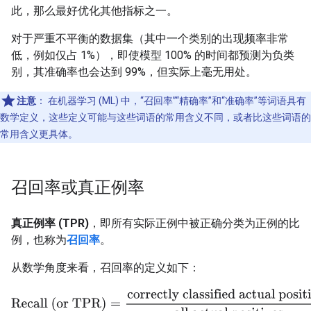
此，那么最好优化其他指标之一。
对于严重不平衡的数据集（其中一个类别的出现频率非常
低，例如仅占 1%），即使模型 100% 的时间都预测为负类
别，其准确率也会达到 99%，但实际上毫无用处。
注意
：
在机器学习 (ML) 中，“召回率”“精确率”和“准确率”等词语具有
数学定义，这些定义可能与这些词语的常用含义不同，或者比这些词语的
常用含义更具体。
召回率或真正例率
真正例率 (TPR)
，即所有实际正例中被正确分类为正例的比
例，也称为
召回率
。
从数学角度来看，召回率的定义如下：
Recall (or TPR)
=
correctly classified actual positives
all actua