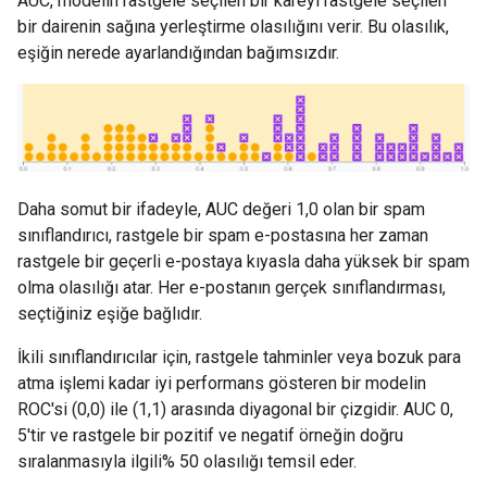
AUC, modelin rastgele seçilen bir kareyi rastgele seçilen
bir dairenin sağına yerleştirme olasılığını verir. Bu olasılık,
eşiğin nerede ayarlandığından bağımsızdır.
Daha somut bir ifadeyle, AUC değeri 1,0 olan bir spam
sınıflandırıcı, rastgele bir spam e-postasına her zaman
rastgele bir geçerli e-postaya kıyasla daha yüksek bir spam
olma olasılığı atar. Her e-postanın gerçek sınıflandırması,
seçtiğiniz eşiğe bağlıdır.
İkili sınıflandırıcılar için, rastgele tahminler veya bozuk para
atma işlemi kadar iyi performans gösteren bir modelin
ROC'si (0,0) ile (1,1) arasında diyagonal bir çizgidir. AUC 0,
5'tir ve rastgele bir pozitif ve negatif örneğin doğru
sıralanmasıyla ilgili% 50 olasılığı temsil eder.