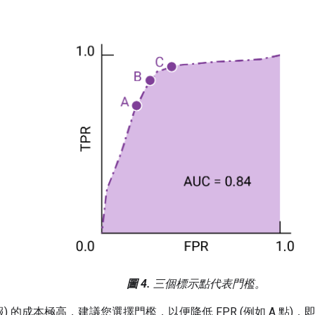
圖 4.
三個標示點代表門檻。
報) 的成本極高，建議您選擇門檻，以便降低 FPR (例如 A 點)，