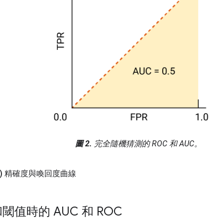
圖 2.
完全隨機猜測的 ROC 和 AUC。
) 精確度與喚回度曲線
值時的 AUC 和 ROC