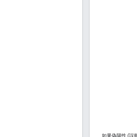
如果偽陽性 (誤