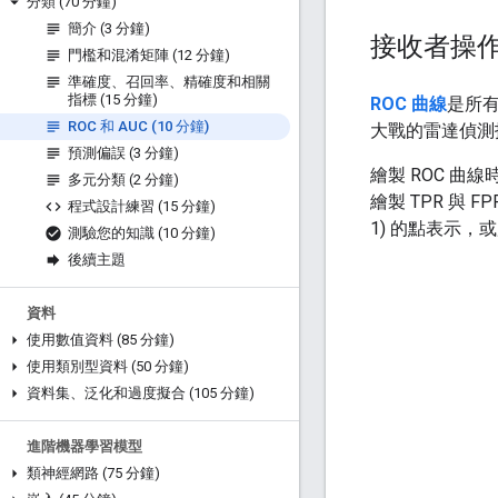
分類 (70 分鐘)
簡介 (3 分鐘)
接收者操作
門檻和混淆矩陣 (12 分鐘)
準確度、召回率、精確度和相關
指標 (15 分鐘)
ROC 曲線
是所有門
ROC 和 AUC (10 分鐘)
大戰的雷達偵測
預測偏誤 (3 分鐘)
繪製 ROC 曲線
多元分類 (2 分鐘)
繪製 TPR 與 
程式設計練習 (15 分鐘)
1) 的點表示，
測驗您的知識 (10 分鐘)
後續主題
資料
使用數值資料 (85 分鐘)
使用類別型資料 (50 分鐘)
資料集、泛化和過度擬合 (105 分鐘)
進階機器學習模型
類神經網路 (75 分鐘)