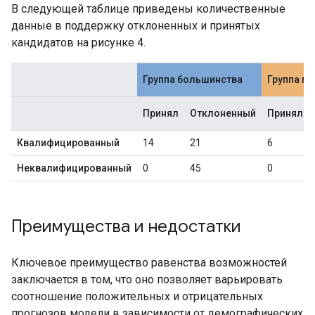
В следующей таблице приведены количественные
данные в поддержку отклоненных и принятых
кандидатов на рисунке 4.
Группа большинства
Группа м
Принял
Отклоненный
Принял
Квалифицированный
14
21
6
Неквалифицированный
0
45
0
Преимущества и недостатки
Ключевое преимущество равенства возможностей
заключается в том, что оно позволяет варьировать
соотношение положительных и отрицательных
прогнозов модели в зависимости от демографических