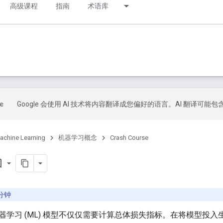
高级课程
指南
术语库
Google 会使用 AI 技术将内容翻译成您偏好的语言。AI 翻译可能
achine Learning
机器学习概念
Crash Course
order
 分钟
器学习 (ML) 模型不仅仅需要计算总体损失指标。在将模型投