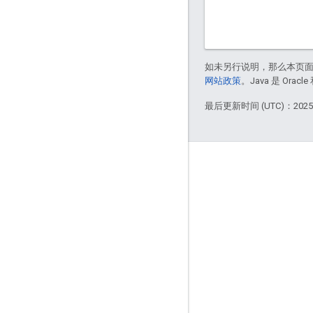
如未另行说明，那么本页
网站政策
。Java 是 Or
最后更新时间 (UTC)：2025-
互动
Google Developer Program
Google Developer Groups
Google Developer Experts
Accelerators
Google Cloud & NVIDIA