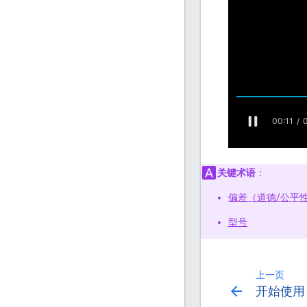
关键术语
：
偏差（道德/公平
型号
上一页
arrow_back
开始使用