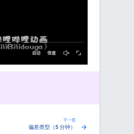
下一页
arrow_forward
偏差类型（5 分钟）