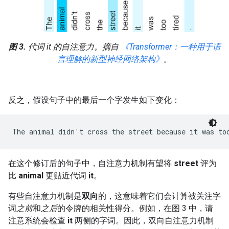
图 3.
代词
it
的自注意力。摘自
《Transformer：一种用于语
言理解的新型神经网络架构》
。
反之，假设句子中的最后一个字发生如下变化：
在这个修订后的句子中，自注意力机制有望将
street
评为
比
animal
更贴近代词
it
。
有些自注意力机制是
双向
的，这意味着它们会计算被关注字
词
之前
和
之后
的令牌的相关性得分。例如，在图 3 中，请
注意系统会检查
it
两侧的字词。因此，双向自注意力机制