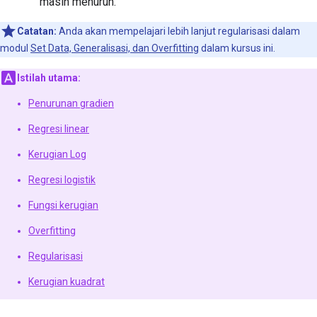
masih menurun.
Catatan:
Anda akan mempelajari lebih lanjut regularisasi dalam
modul
Set Data, Generalisasi, dan Overfitting
dalam kursus ini.
Istilah utama:
Penurunan gradien
Regresi linear
Kerugian Log
Regresi logistik
Fungsi kerugian
Overfitting
Regularisasi
Kerugian kuadrat