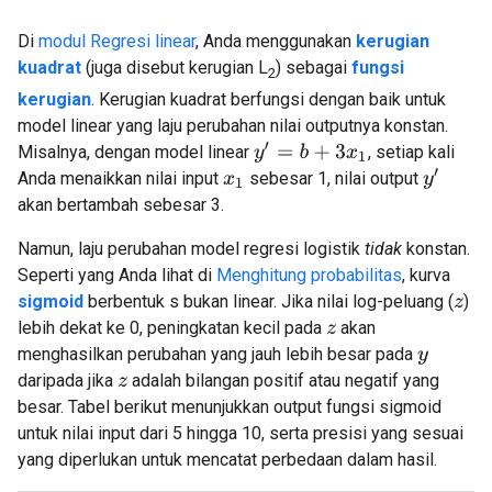
Di
modul Regresi linear
, Anda menggunakan
kerugian
kuadrat
(juga disebut kerugian L
) sebagai
fungsi
2
kerugian
. Kerugian kuadrat berfungsi dengan baik untuk
model linear yang laju perubahan nilai outputnya konstan.
y
′
=
b
+
3
x
1
Misalnya, dengan model linear
, setiap kali
y
′
Anda menaikkan nilai input
sebesar 1, nilai output
x
1
akan bertambah sebesar 3.
Namun, laju perubahan model regresi logistik
tidak
konstan.
Seperti yang Anda lihat di
Menghitung probabilitas
, kurva
sigmoid
berbentuk s bukan linear. Jika nilai log-peluang (
)
z
lebih dekat ke 0, peningkatan kecil pada
akan
z
menghasilkan perubahan yang jauh lebih besar pada
y
daripada jika
adalah bilangan positif atau negatif yang
z
besar. Tabel berikut menunjukkan output fungsi sigmoid
untuk nilai input dari 5 hingga 10, serta presisi yang sesuai
yang diperlukan untuk mencatat perbedaan dalam hasil.