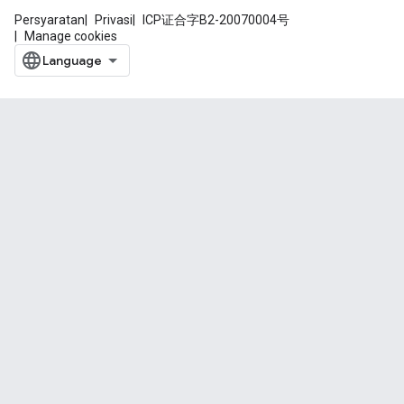
Persyaratan
Privasi
ICP证合字B2-20070004号
Manage cookies