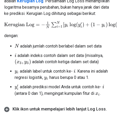
adalah
Kerugian Log
. Persamaan Log Loss menampilkan
logaritma besarnya perubahan, bukan hanya jarak dari data
ke prediksi. Kerugian Log dihitung sebagai berikut:
Kerugian Log
=
−
1
N
∑
i
=
1
N
[
y
i
log
(
y
i
′
)
+
(
1
−
y
i
)
log
(
1
−
y
i
′
)
]
dengan:
adalah jumlah contoh berlabel dalam set data
N
adalah indeks contoh dalam set data (misalnya,
i
(
x
3
,
y
3
)
adalah contoh ketiga dalam set data)
adalah label untuk contoh ke-
. Karena ini adalah
y
i
i
regresi logistik,
harus berupa 0 atau 1.
y
i
adalah prediksi model Anda untuk contoh ke-
y
i
′
i
(antara 0 dan 1), mengingat kumpulan fitur di
.
x
i
Klik ikon untuk mempelajari lebih lanjut Log Loss
.