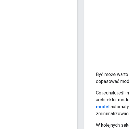
Być może warto
dopasować model
Co jednak, jeśl
architektur mod
model
automatyc
zminimalizować 
W kolejnych sekc