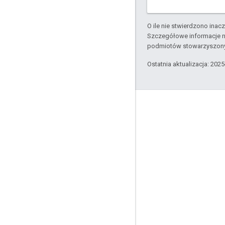
O ile nie stwierdzono inacze
Szczegółowe informacje n
podmiotów stowarzyszon
Ostatnia aktualizacja: 202
Komunikacja
Google Developer Program
Google Developer Groups
Google Developer Experts
Accelerators
Google Cloud & NVIDIA