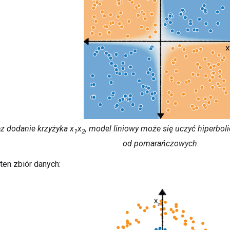
z dodanie krzyżyka
x
x
, model liniowy może się uczyć hiperboli
1
2
od pomarańczowych.
en zbiór danych: