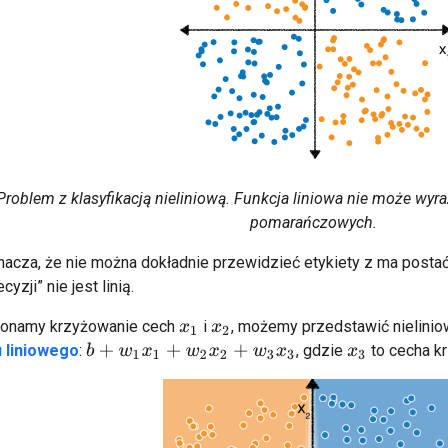
roblem z klasyfikacją nieliniową. Funkcja liniowa nie może wyr
pomarańczowych.
znacza, że nie można dokładnie przewidzieć etykiety z ma posta
yzji” nie jest linią.
ykonamy krzyżowanie cech
i
, możemy przedstawić nielini
x
1
x
2
 liniowego
:
, gdzie
to cecha k
b
+
w
1
x
1
+
w
2
x
2
+
w
3
x
3
x
3