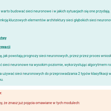
 warto budować sieci neuronowe i w jakich sytuacjach się one przydają.
funkcję kluczowych elementów architektury sieci głębokich sieci neuron
stwy
tywacji
, jak powstają prognozy sieci neuronowych, przez przez proces wnios
ać sieci neuronowe na wysokim poziomie, wykorzystując algorytmem 
na używać sieci neuronowych do przeprowadzania 2 typów klasyfikacji w
u.
e:
, że znasz już pojęcia omawiane w tych modulech: