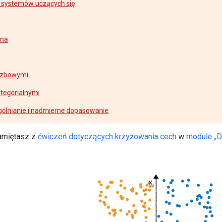
 systemów uczących się
zna
iczbowymi
tegorialnymi
gólnianie i nadmierne dopasowanie
amiętasz z
ćwiczeń dotyczących krzyżowania cech
w
module „D