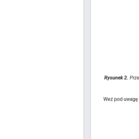
Rysunek 2.
Prze
Weź pod uwagę t