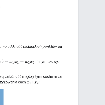
aźnie oddzielić niebieskich punktów od
ć
. Innymi słowy,
b
+
w
1
x
1
+
w
2
x
2
ową zależność między tymi cechami za
rzyżowania cech
i
:
x
1
x
2