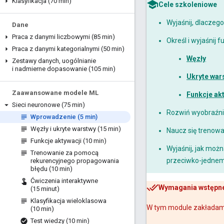
Klasyfikacja (70 min)
Cele szkoleniowe
Wyjaśnij, dlaczego
Dane
Praca z danymi liczbowymi (85 min)
Określ i wyjaśnij 
Praca z danymi kategorialnymi (50 min)
Węzły
Zestawy danych
,
uogólnianie
i nadmierne dopasowanie (105 min)
Ukryte war
Zaawansowane modele ML
Funkcje ak
Sieci neuronowe (75 min)
Rozwiń wyobraźnię
Wprowadzenie (5 min)
Węzły i ukryte warstwy (15 min)
Naucz się trenow
Funkcje aktywacji (10 min)
Wyjaśnij, jak moż
Trenowanie za pomocą
przeciwko-jednem
rekurencyjnego propagowania
błędu (10 min)
Ćwiczenia interaktywne
Wymagania wstępn
(15 minut)
Klasyfikacja wieloklasowa
W tym module zakładamy
(10 min)
Test wiedzy (10 min)