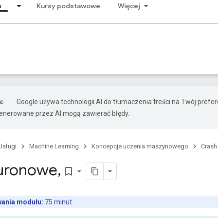
o
Kursy podstawowe
Więcej
Google używa technologii AI do tłumaczenia treści na Twój prefe
nerowane przez AI mogą zawierać błędy.
Usługi
Machine Learning
Koncepcje uczenia maszynowego
Crash
euronowe
,
bookmark_border
wania modułu:
75 minut