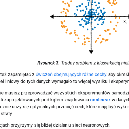
Rysunek 3.
Trudny problem z klasyfikacją niel
 też zapamiętać z
ćwiczeń obejmujących różne cechy
. aby okreś
 liniowy do tych danych wymagało to więcej wysiłku i ekspery
i nie musisz przeprowadzać wszystkich eksperymentów samodz
eli zaprojektowanych pod kątem znajdowania
nonlinear
w danych
znie uczy się optymalnych przecięć cech, które mają być wyko
straty.
jach przyjrzymy się bliżej działaniu sieci neuronowych.