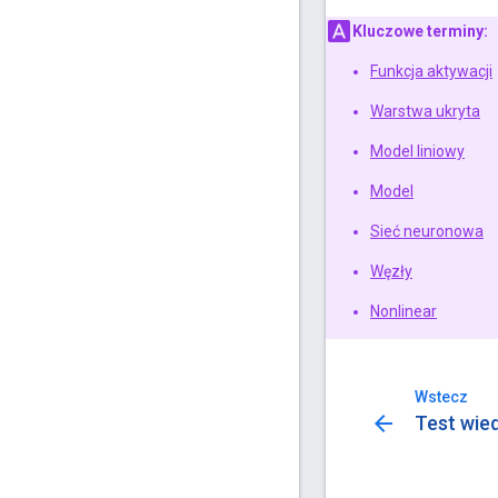
Kluczowe terminy:
Funkcja aktywacji
Warstwa ukryta
Model liniowy
Model
Sieć neuronowa
Węzły
Nonlinear
Wstecz
arrow_back
Test wied