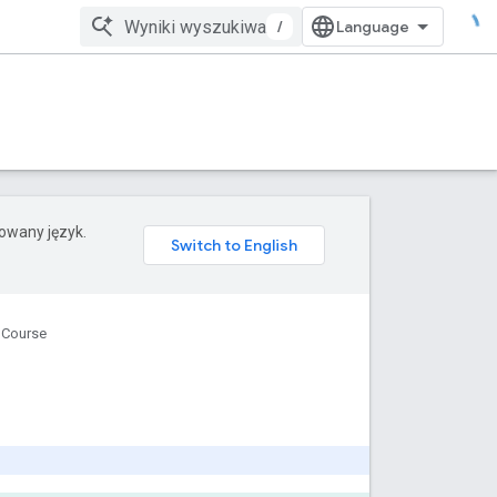
/
rowany język.
 Course