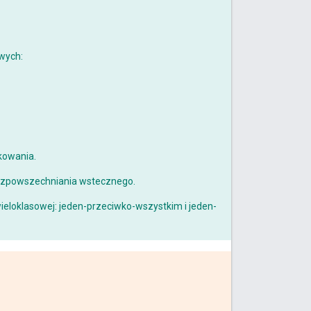
owych:
kowania.
rozpowszechniania wstecznego.
ieloklasowej: jeden-przeciwko-wszystkim i jeden-