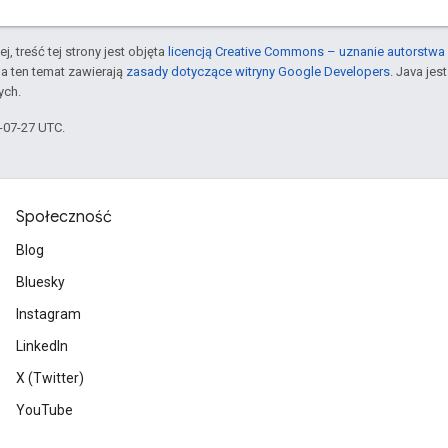
j, treść tej strony jest objęta
licencją Creative Commons – uznanie autorstwa 
a ten temat zawierają
zasady dotyczące witryny Google Developers
. Java je
ych.
5-07-27 UTC.
Społeczność
Blog
Bluesky
Instagram
LinkedIn
X (Twitter)
YouTube