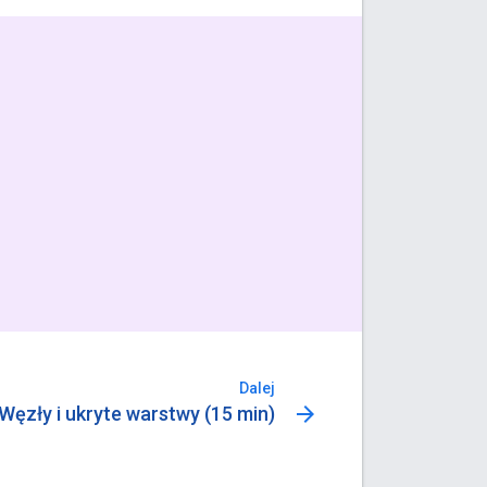
Dalej
arrow_forward
Węzły i ukryte warstwy (15 min)