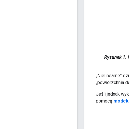
Rysunek 1.
P
„Nielinearne” o
„powierzchnia dec
Jeśli jednak w
pomocą
modelu