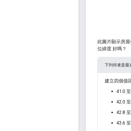
此圖片顯示房屋
位緯度 好嗎？
下列何者是最
建立四個值
41.0 至
42.0 至
42.8 至
43.6 至