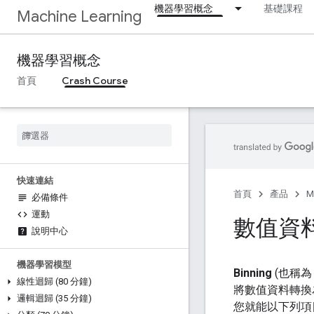
機器學習概念
基礎課程
Machine Learning
機器學習概念
首頁
Crash Course
快速連結
首頁
產品
M
必備條件
運動
數值資
說明中心
機器學習模型
Binning
(也稱
線性迴歸 (80 分鐘)
將數值資料轉換
邏輯迴歸 (35 分鐘)
您就能以下列項