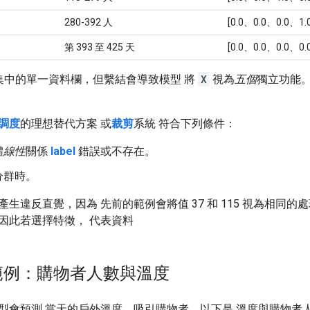
280-392 人
[0.0、0.0、0.0、1.
第 393 至 425 天
[0.0、0.0、0.0、0.
集中的單一資料欄，但繫結會導致模型 將
X
視為
五個
獨立功能。
調度
的理想替代方案 或
裁剪
系統 符合下列條件：
體
線性
關係
label
錯誤或不存在。
分群時。
生違反直覺，因為 先前的範例會將值 37 和 115 視為相同的
因此若選擇特徵， 代表資料
範例：購物者人數與溫度
型會預測 當天的戶外溫度，吸引購物者。以下是 溫度與購物者