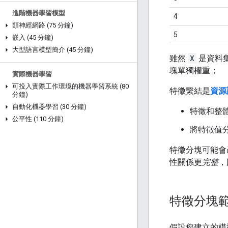
進階機器學習模型
4
類神經網路 (75 分鐘)
5
嵌入 (45 分鐘)
大型語言模型簡介 (45 分鐘)
雖然
X
是資料
塊單獨權重；
實際機器學習
可投入實際工作環境的機器學習系統 (80
特徵繫結是
資源
分鐘)
自動化機器學習 (30 分鐘)
特徵和整
公平性 (110 分鐘)
將特徵值
特徵分塊可能會產
性關係更
完整
，
特徵分塊
假設您建立的模