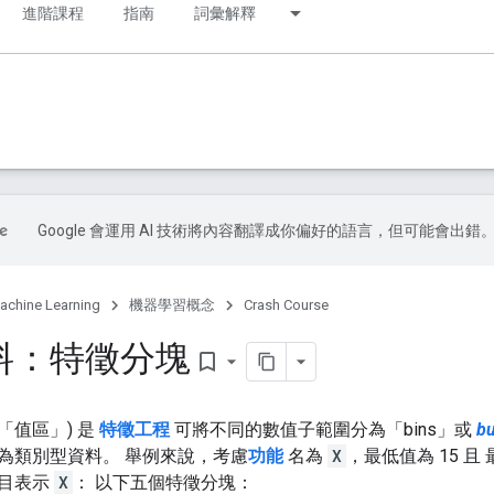
進階課程
指南
詞彙解釋
Google 會運用 AI 技術將內容翻譯成你偏好的語言，但可能會出錯
achine Learning
機器學習概念
Crash Course
料：特徵分塊
bookmark_border
為「值區」
) 是
特徵工程
可將不同的數值子範圍分為「bins」
或
bu
為類別型資料。 舉例來說，考慮
功能
名為
X
，最低值為 15 且
目表示
X
： 以下五個特徵分塊：