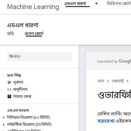
এমএল ধারণা
ভিত্তিগত কোর্স
Machine Learning
এমএল ধারণা
বাড়ি
ক্র্যাশ কোর্স
দ্রুত লিঙ্ক
হোম
প্রোডাক্ট
পূর্বশর্ত
অনুশীলন
ওভারফিটিং
সাহায্য কেন্দ্র
এমএল মডেল
মেশিন লার্নিং 
লিনিয়ার রিগ্রেশন (৮০ মিনিট)
বক্ররেখা
এইরকম 
লজিস্টিক রিগ্রেশন (35 মিনিট)