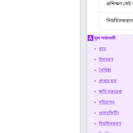
প্রশিক্ষণ সে
নিয়মিতকরণের
মূল শর্তাবলী:
ব্যাচ
উদাহরণ
বৈশিষ্ট্য
শেখার হার
ক্ষতি বক্ররেখা
বহিরাগত
ওভারফিটিং
নিয়মিতকরণ