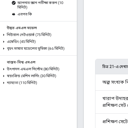
আপনার জ্ঞান পরীক্ষা করুন (10
মিনিট)
এরপর কি
উন্নত এমএল মডেল
নিউরাল নেটওয়ার্ক (75 মিনিট)
এম্বেডিং (45 মিনিট)
বৃহৎ ভাষার মডেলের ভূমিকা (৪৫ মিনিট)
বাস্তব-বিশ্ব এমএল
চিত্র 21-এ দেখ
উৎপাদন এমএল সিস্টেম (80 মিনিট)
স্বয়ংক্রিয় মেশিন লার্নিং (30 মিনিট)
অল্প সংখ্যক ব
ন্যায্যতা (110 মিনিট)
খারাপ উদাহরণ
প্রশিক্ষণ সে
প্রশিক্ষণ সেট