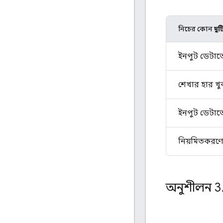
নিচের কোন
দুট
ইনপুট ডেটাত
শেখার হার খ
ইনপুট ডেটাত
নিয়মিতকরণের
অনুশীলন 3