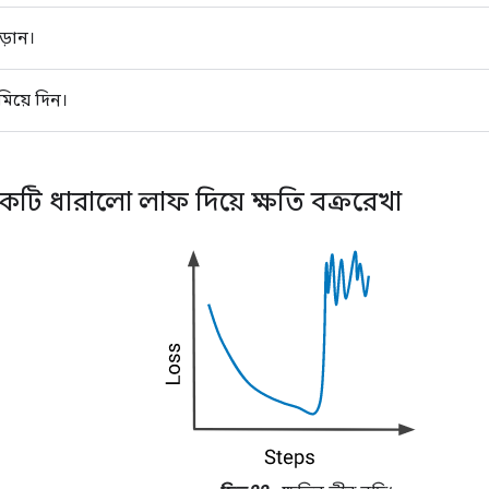
ড়ান।
িয়ে দিন।
টি ধারালো লাফ দিয়ে ক্ষতি বক্ররেখা