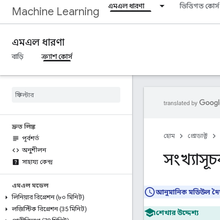
এমএল ধারণা
ভিত্তিগত কোর্স
Machine Learning
এমএল ধারণা
বাড়ি
ক্র্যাশ কোর্স
দ্রুত লিঙ্ক
হোম
প্রোডাক্ট
পূর্বশর্ত
অনুশীলন
সংখ্যাসূ
সাহায্য কেন্দ্র
এমএল মডেল
আনুমানিক মডিউল দৈর্ঘ
লিনিয়ার রিগ্রেশন (৮০ মিনিট)
লজিস্টিক রিগ্রেশন (35 মিনিট)
শেখার উদ্দেশ্য