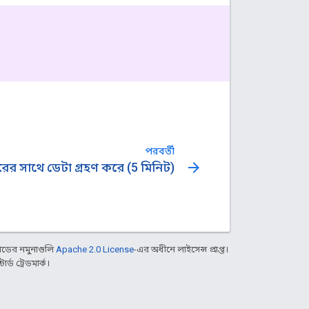
পরবর্তী
arrow_forward
রের সাথে ডেটা গ্রহণ করে (5 মিনিট)
ডের নমুনাগুলি
Apache 2.0 License
-এর অধীনে লাইসেন্স প্রাপ্ত।
্ড ট্রেডমার্ক।