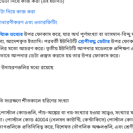
 ডেটা নিয়ে কাজ করা (এই ইউনিট)
ডেটা নিয়ে কাজ করা
সাধারণীকরণ এবং ওভারফিটিং
্যিক তথ্যের
উপর ফোকাস করে, যার অর্থ পূর্ণসংখ্যা বা ভাসমান-বিন্দু
য, আদেশকৃত ইত্যাদি। পরবর্তী ইউনিটটি
শ্রেণীবদ্ধ ডেটার
উপর ফোকাস 
ুলির মতো আচরণ করে। তৃতীয় ইউনিটটি আপনার মডেলকে প্রশিক্ষণ এব
ীভাবে আপনার ডেটা প্রস্তুত করতে হয় তার উপর ফোকাস করে।
 উদাহরণগুলির মধ্যে রয়েছে:
তি সংরক্ষণে শীতকালে হরিণের সংখ্যা
স্টাল কোডগুলি, পাঁচ-অঙ্কের বা নয়-সংখ্যার হওয়া সত্ত্বেও, সংখ্য
 না। পোস্টাল কোড 40004 (নেলসন কাউন্টি, কেন্টাকিতে) পোস্টাল কোড
িভাগগুলিকে প্রতিনিধিত্ব করে, বিশেষত ভৌগলিক অঞ্চলগুলি, এবং শ্রেণ