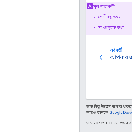
মূল শর্তাবলী:
শ্রেণীবদ্ধ তথ্য
সংখ্যাসূচক তথ্য
পূর্ববর্তী
arrow_back
আপনার জ্ঞ
অন্য কিছু উল্লেখ না করা থাকলে,
আরও জানতে,
Google Devel
2025-07-29 UTC-তে শেষবা