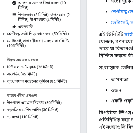
সংখ্যাসূচক
আপনার জ্ঞান পরীক্ষা করুন (10
মিনিট)
শ্রেণীবদ্ধ 
উপসংহার (2 মিনিট)
,
উপসংহার (2
মিনিট)
,
উপসংহার (2 মিনিট)
ডেটাসেট, 
এরপর কি
এই ইউনিটটি
সাংখ
শ্রেণীবদ্ধ ডেটা নিয়ে কাজ করা (50 মিনিট)
যোজক, গণনাযোগ্
ডেটাসেট
,
সাধারণীকরণ এবং ওভারফিটিং
(105 মিনিট)
পারে যা বিভাগগ
নিশ্চিত করতে ক
উন্নত এমএল মডেল
সংখ্যাসূচক ডেটার
নিউরাল নেটওয়ার্ক (75 মিনিট)
এম্বেডিং (45 মিনিট)
তাপমাত্রা
বৃহৎ ভাষার মডেলের ভূমিকা (৪৫ মিনিট)
ওজন
বাস্তব-বিশ্ব এমএল
একটি প্রকৃ
উৎপাদন এমএল সিস্টেম (80 মিনিট)
স্বয়ংক্রিয় মেশিন লার্নিং (30 মিনিট)
বিপরীতে, ইউএস পো
ন্যায্যতা (110 মিনিট)
প্রতিনিধিত্ব করে
এই সংখ্যাগুলি ব