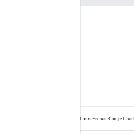
জুড়ে থাকা
Google Developer Program
Google Developer Groups
Google Developer Experts
Accelerators
Google Cloud & NVIDIA
Android
Chrome
Firebase
Google Cloud