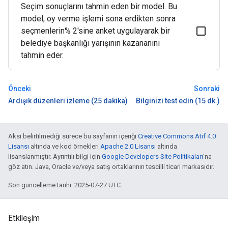
Seçim sonuçlarını tahmin eden bir model. Bu
model, oy verme işlemi sona erdikten sonra
seçmenlerin% 2'sine anket uygulayarak bir
belediye başkanlığı yarışının kazananını
tahmin eder.
Önceki
Sonraki
Ardışık düzenleri izleme (25 dakika)
Bilginizi test edin (15 dk.)
Aksi belirtilmediği sürece bu sayfanın içeriği
Creative Commons Atıf 4.0
Lisansı
altında ve kod örnekleri
Apache 2.0 Lisansı
altında
lisanslanmıştır. Ayrıntılı bilgi için
Google Developers Site Politikaları
'na
göz atın. Java, Oracle ve/veya satış ortaklarının tescilli ticari markasıdır.
Son güncelleme tarihi: 2025-07-27 UTC.
Etkileşim