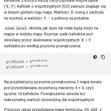
kafelków, z których każdy ma przypisane współrzędne
(
X
,
Y
). Kafelek o współrzędnych (0,0) zawsze znajduje się
w lewym górnym rogu mapy. Wartości
X
rosną z zachodu
na wschód, a wartości
Y
– z północy na południe.
zoom level
określa, jak duże lub małe będą treści na
mapie w widoku mapy. Rozmiar siatki kafelków jest
określany przez skalowanie współrzędnych
X
i
Y
wykładniczo według poziomu powiększenia.
zoomLevel
gridSizeX = X
zoomLevel
gridSizeY = Y
Na przykład przy poziomie powiększenia 2 mapa świata
jest przedstawiana za pomocą macierzy 4 × 4, czyli
łącznie 16 kafelków. Powiększenie określa też
maksymalną wartość dozwoloną dla współrzędnych.
Poniższy obraz przedstawia mapę termiczną
US_AQI
z