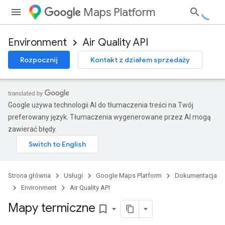
Maps Platform
Environment
Air Quality API
Rozpocznij
Kontakt z działem sprzedaży
Google używa technologii AI do tłumaczenia treści na Twój
preferowany język. Tłumaczenia wygenerowane przez AI mogą
zawierać błędy.
Strona główna
Usługi
Google Maps Platform
Dokumentacja
Environment
Air Quality API
Mapy termiczne
bookmark_border