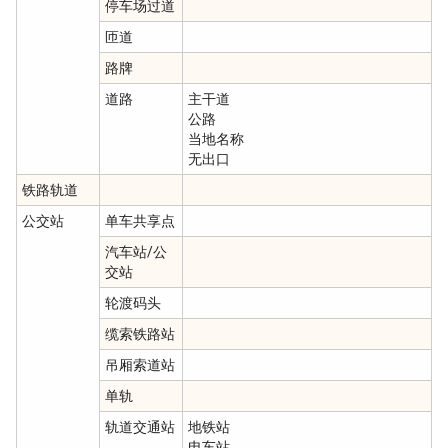
停车场过道
匝道
路牌
道路
主干道
公路
当地名称
无出口
铁路轨道
公交站
单车共享点
汽车站/公
交站
轮渡码头
缆索铁路站
吊厢索道站
单轨
轨道交通站
地铁站
电车站