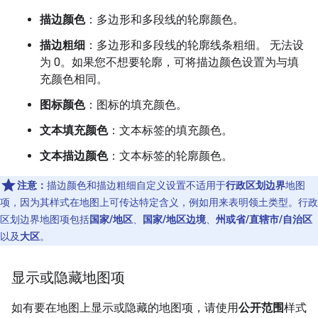
描边颜色
：多边形和多段线的轮廓颜色。
描边粗细
：多边形和多段线的轮廓线条粗细。 无法设
为 0。如果您不想要轮廓，可将描边颜色设置为与填
充颜色相同。
图标颜色
：图标的填充颜色。
文本填充颜色
：文本标签的填充颜色。
文本描边颜色
：文本标签的轮廓颜色。
注意：
描边颜色和描边粗细自定义设置不适用于
行政区划边界
地图
项，因为其样式在地图上可传达特定含义，例如用来表明领土类型。行政
区划边界地图项包括
国家/地区
、
国家/地区边境
、
州或省/直辖市/自治区
以及
大区
。
显示或隐藏地图项
如有要在地图上显示或隐藏的地图项，请使用
公开范围
样式