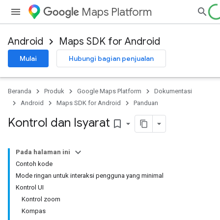
Maps Platform
Android
Maps SDK for Android
Mulai
Hubungi bagian penjualan
Beranda
Produk
Google Maps Platform
Dokumentasi
Android
Maps SDK for Android
Panduan
Kontrol dan Isyarat
bookmark_border
Pada halaman ini
Contoh kode
Mode ringan untuk interaksi pengguna yang minimal
Kontrol UI
Kontrol zoom
Kompas