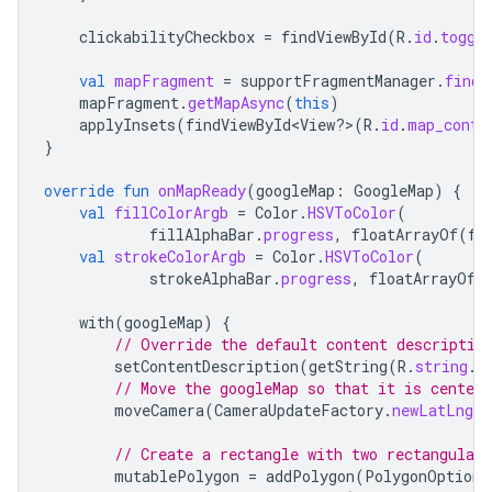
clickabilityCheckbox
=
findViewById
(
R
.
id
.
toggl
val
mapFragment
=
supportFragmentManager
.
findF
mapFragment
.
getMapAsync
(
this
)
applyInsets
(
findViewById<View?>(R
.
id
.
map_conta
}
override
fun
onMapReady
(
googleMap
:
GoogleMap
)
{
val
fillColorArgb
=
Color
.
HSVToColor
(
fillAlphaBar
.
progress
,
floatArrayOf
(
fi
val
strokeColorArgb
=
Color
.
HSVToColor
(
strokeAlphaBar
.
progress
,
floatArrayOf
(
with
(
googleMap
)
{
// Override the default content descriptio
setContentDescription
(
getString
(
R
.
string
.
p
// Move the googleMap so that it is center
moveCamera
(
CameraUpdateFactory
.
newLatLngZo
// Create a rectangle with two rectangular 
mutablePolygon
=
addPolygon
(
PolygonOptions