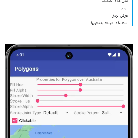
على هذه الصفحة
البدء
عرض الرمز
استنساخ العيّنات وتشغيلها