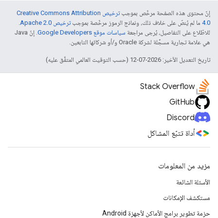
إنّ محتوى هذه الصفحة مرخّص بموجب
ترخيص Creative Commons Attribution
4.0‏
ما لم يُنصّ على خلاف ذلك، ونماذج الرموز مرخّصة بموجب
ترخيص Apache 2.0‏
.
للاطّلاع على التفاصيل، يُرجى مراجعة
سياسات موقع Google Developers‏
. إنّ Java
هي علامة تجارية مسجَّلة لشركة Oracle و/أو شركائها التابعين.
تاريخ التعديل الأخير: 2026-07-12 (حسب التوقيت العالمي المتفَّق عليه)
Stack Overflow
GitHub
Discord
أداة تتبّع المشاكل
مزيد من المعلومات
الأسئلة الشائعة
مستكشف الإمكانات
حزمة تطوير برامج الأماكن لأجهزة Android