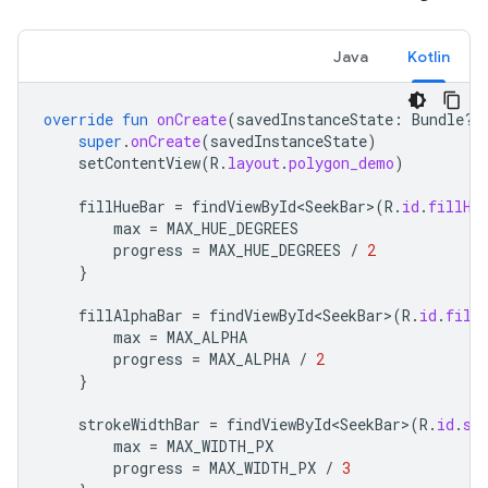
Java
Kotlin
override
fun
onCreate
(
savedInstanceState
:
Bundle?)
super
.
onCreate
(
savedInstanceState
)
setContentView
(
R
.
layout
.
polygon_demo
)
fillHueBar
=
findViewById<SeekBar>
(
R
.
id
.
fillHu
max
=
MAX_HUE_DEGREES
progress
=
MAX_HUE_DEGREES
/
2
}
fillAlphaBar
=
findViewById<SeekBar>
(
R
.
id
.
fill
max
=
MAX_ALPHA
progress
=
MAX_ALPHA
/
2
}
strokeWidthBar
=
findViewById<SeekBar>
(
R
.
id
.
st
max
=
MAX_WIDTH_PX
progress
=
MAX_WIDTH_PX
/
3