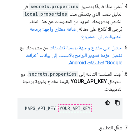
أنشئ ملفًا فارغًا بتنسيق
secrets.properties
في
الدليل نفسه الذي يتضمّن ملف
local.properties
الخاص بمشروعك. لمزيد من المعلومات عن هذا الملف،
يُرجى الاطّلاع على مقالة
إضافة مفتاح واجهة برمجة
التطبيقات إلى المشروع
.
احصل على مفتاح واجهة برمجة تطبيقات
من مشروعك مع
تفعيل حزمة تطوير البرامج بالاستناد إلى بيانات "خرائط
Google" لتطبيقات Android
.
أضِف السلسلة التالية إلى
secrets.properties
، مع
استبدال
YOUR_API_KEY
بقيمة مفتاح واجهة برمجة
التطبيقات:
MAPS_API_KEY=
YOUR_API_KEY
شغِّل التطبيق.