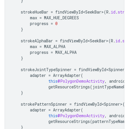
}
strokeHueBar
=
findViewById<SeekBar>
(
R
.
id
.
stro
max
=
MAX_HUE_DEGREES
progress
=
0
}
strokeAlphaBar
=
findViewById<SeekBar>
(
R
.
id
.
st
max
=
MAX_ALPHA
progress
=
MAX_ALPHA
}
strokeJointTypeSpinner
=
findViewById<Spinner>
adapter
=
ArrayAdapter
(
this
@PolygonDemoActivity
,
android
.
getResourceStrings
(
jointTypeNameRe
}
strokePatternSpinner
=
findViewById<Spinner>
(
R
adapter
=
ArrayAdapter
(
this
@PolygonDemoActivity
,
android
.
getResourceStrings
(
patternTypeName
}