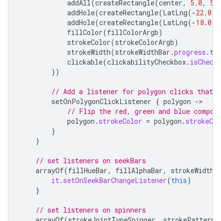
addAll
(
createRectangle
(
center
,
5.0
,
5.
addHole
(
createRectangle
(
LatLng
(
-
22.0
,
addHole
(
createRectangle
(
LatLng
(
-
18.0
,
fillColor
(
fillColorArgb
)
strokeColor
(
strokeColorArgb
)
strokeWidth
(
strokeWidthBar
.
progress
.
to
clickable
(
clickabilityCheckbox
.
isCheck
})
// Add a listener for polygon clicks that 
setOnPolygonClickListener
{
polygon
-
// Flip the red, green and blue compon
polygon
.
strokeColor
=
polygon
.
strokeCol
}
}
// set listeners on seekBars
arrayOf
(
fillHueBar
,
fillAlphaBar
,
strokeWidthB
it
.
setOnSeekBarChangeListener
(
this
)
}
// set listeners on spinners
arrayOf
(
strokeJointTypeSpinner
,
strokePatternS