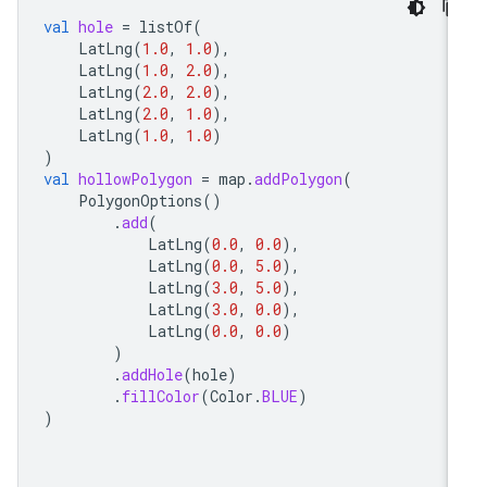
val
hole
=
listOf
(
LatLng
(
1.0
,
1.0
),
LatLng
(
1.0
,
2.0
),
LatLng
(
2.0
,
2.0
),
LatLng
(
2.0
,
1.0
),
LatLng
(
1.0
,
1.0
)
)
val
hollowPolygon
=
map
.
addPolygon
(
PolygonOptions
()
.
add
(
LatLng
(
0.0
,
0.0
),
LatLng
(
0.0
,
5.0
),
LatLng
(
3.0
,
5.0
),
LatLng
(
3.0
,
0.0
),
LatLng
(
0.0
,
0.0
)
)
.
addHole
(
hole
)
.
fillColor
(
Color
.
BLUE
)
)