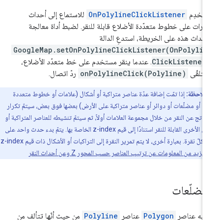
تخدِم
OnPolylineClickListener
للاستماع إلى أحداث
نقرات على خطوط متعدّدة الأضلاع قابلة للنقر. لضبط أداة معالجة
أحداث هذه على الخريطة، استدعِ الدالة
GoogleMap.setOnPolylineClickListener(OnPolylin
ClickListener
. عندما ينقر مستخدم على خط متعدّد الأضلاع،
تلقّى
onPolylineClick(Polyline)
ردّ اتصال.
ملاحظة:
إذا تمّت إضافة عدّة عناصر متراكبة أو أشكال (علامات أو خطوط متعددة
اع أو مضلّعات أو دوائر أو عناصر متراكبة على الأرض) بعضها فوق بعض، سيتمّ تكرار
اتج عن النقر من خلال مجموعة العلامات أولاً، ثم سيتمّ تنشيطه للعناصر المتراكبة أو
الأشكال الأخرى القابلة للنقر استنادًا إلى قيم z-index الخاصة بها. يتمّ بدء حدث واحد على
الأكثر لكلّ نقرة. بعبارة أخرى، لا يتم تمرير النقرة إلى التراكبات أو الأشكال ذات قيم z-index
.
مزيد من المعلومات عن ترتيب العناصر حسب المحور Z وعن أحداث النقر
لمضلّعات
به عناصر
Polygon
عناصر
Polyline
من حيث أنّها تتألف من