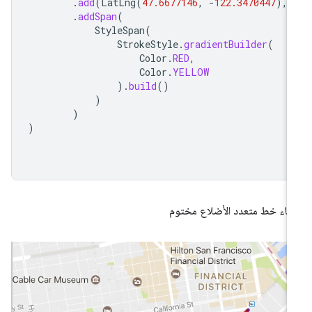
.
add
(
LatLng
(
47.6677146
,
-
122.3470447
),
.
addSpan
(
StyleSpan
(
StrokeStyle
.
gradientBuilder
(
Color
.
RED
,
Color
.
YELLOW
).
build
()
)
)
)
شاء خط متعدد الأضلاع مختوم