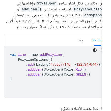
دي، وذلك من خلال إنشاء عناصر
StyleSpan
وإضافتها إلى
PolylineOption
باستخدام الطريقتَين
addSpan()
أو
addSpans(
. بشكلٍ تلقائي، سيؤدي كل عنصر في المصفوفة إلى
ط لون الجزء المقابل من الخط. يوضّح المثال التالي كيفية ضبط ألوان
أقسام لإنشاء خط متعدّد الأضلاع يتضمّن أقسامًا حمراء وخضراء:
Kotlin
جافا
val
line
=
map
.
addPolyline
(
PolylineOptions
()
.
add
(
LatLng
(
47.6677146
,
-
122.3470447
),
.
addSpan
(
StyleSpan
(
Color
.
RED
))
.
addSpan
(
StyleSpan
(
Color
.
GREEN
))
)
شاء خط متعدد الأضلاع متدرّج