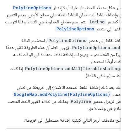
نشاء شكل متعدّد الخطوط، عليك أولاً إنشاء
PolylineOptions
ئن وإضافة نقاط إليه. تمثّل النقاط نقطة على سطح الأرض، ويتم التعبير
ها كعنصر
LatLng
. يتم رسم مقاطع الخطوط بين النقاط وفقًا لترتيب
افتها إلى عنصر
PolylineOptions
.
ضافة نقاط إلى عنصر
PolylineOptions
، استخدِم الدالة
PolylineOptions.add(
. يُرجى العِلم أنّ هذه الطريقة تقبل عددًا
غيرًا من المَعلمات، ما يتيح لك إضافة نقاط متعدّدة في الوقت نفسه
مكنك أيضًا استدعاء
PolylineOptions.addAll(Iterable<LatLng>
إذا كانت
نقاط مدرَجة في قائمة).
كنك بعد ذلك إضافة الخط المتعدد الأضلاع إلى خريطة من خلال
تدعاء
GoogleMap.addPolyline(PolylineOptions)
.
رض الإجراء عنصر
Polyline
يمكنك من خلاله تغيير الخط المتعدد
أضلاع في وقت لاحق.
ضّح مقتطف الرمز التالي كيفية إضافة مستطيل إلى خريطة: