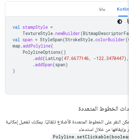
Kotlin
جافا
val
stampStyle
=
TextureStyle
.
newBuilder
(
BitmapDescriptorFac
val
span
=
StyleSpan
(
StrokeStyle
.
colorBuilder
(
C
map
.
addPolyline
(
PolylineOptions
()
.
add
(
LatLng
(
47.6677146
,
-
122.3470447
),
.
addSpan
(
span
)
)
حداث الخطوط المتعددة
 يمكن النقر على الخطوط المتعددة الأضلاع تلقائيًا. يمكنك تفعيل إمكانية
نقر وإيقافها من خلال استدعاء
.
Polyline.setClickable(boolean