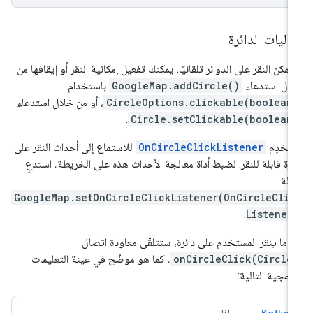
اليات الدائرة
 يمكن النقر على الدوائر تلقائيًا. يمكنك تفعيل إمكانية النقر أو إيقافها من
ال استدعاء
GoogleMap.addCircle()
باستخدام
CircleOptions.clickable(boolean
، أو من خلال استدعاء
.
Circle.setClickable(boolean
تخدِم
OnCircleClickListener
للاستماع إلى أحداث النقر على
ئرة قابلة للنقر. لضبط أداة معالجة الأحداث هذه على الخريطة، استدعِ
دالة
GoogleMap.setOnCircleClickListener(OnCircleClic
.
Listener
دما ينقر المستخدم على دائرة، ستتلقّى معاودة اتصال
onCircleClick(Circle
، كما هو موضّح في عينة التعليمات
برمجية التالية:
Kotlin
جافا