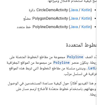
ضّح كيفية استخدام الأشكال وميزاتها:
): دائرة
Kotlin
/
Java
‫CircleDemoActivity (
): مضلّع
Kotlin
/
Java
‫PolygonDemoActivity (
): خط متعدد
Kotlin
/
Java
‫PolylineDemoActivity (
لخطوط المتعددة
دّد الصف
Polyline
مجموعة من مقاطع الخطوط المتصلة على
خريطة. يتكوّن عنصر
Polyline
من مجموعة من المواقع الجغرافية
LatLn
، وينشئ سلسلة من مقاطع الخطوط التي تربط هذه المواقع
جغرافية في تسلسل مرتّب.
دّم هذا الفيديو أفكارًا حول كيفية مساعدة المستخدمين في الوصول
ى وجهاتهم، باستخدام خطوط متعدّدة الأضلاع لرسم مسار على
خريطة.