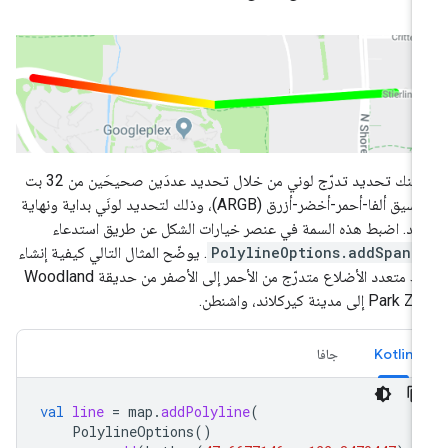
يمكنك تحديد تدرّج لوني من خلال تحديد عددَين صحيحَين من 32 بت
بتنسيق ألفا-أحمر-أخضر-أزرق (ARGB)، وذلك لتحديد لونَي بداية ونهاية
حد. اضبط هذه السمة في عنصر خيارات الشكل عن طريق استدعاء
PolylineOptions.addSpan(
. يوضّح المثال التالي كيفية إنشاء
خط متعدد الأضلاع متدرّج من الأحمر إلى الأصفر من حديقة Woodland
Par إلى مدينة كيركلاند، واشنطن.
Kotlin
جافا
val
line
=
map
.
addPolyline
(
PolylineOptions
()