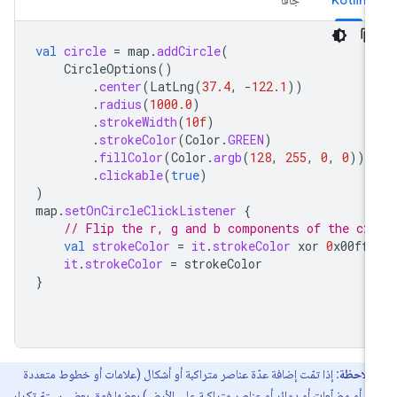
val
circle
=
map
.
addCircle
(
CircleOptions
()
.
center
(
LatLng
(
37.4
,
-
122.1
))
.
radius
(
1000.0
)
.
strokeWidth
(
10f
)
.
strokeColor
(
Color
.
GREEN
)
.
fillColor
(
Color
.
argb
(
128
,
255
,
0
,
0
))
.
clickable
(
true
)
)
map
.
setOnCircleClickListener
{
// Flip the r, g and b components of the ci
val
strokeColor
=
it
.
strokeColor
xor
0
x00fff
it
.
strokeColor
=
strokeColor
}
ملاحظة:
إذا تمّت إضافة عدّة عناصر متراكبة أو أشكال (علامات أو خطوط متعددة
اع أو مضلّعات أو دوائر أو عناصر متراكبة على الأرض) بعضها فوق بعض، سيتمّ تكرار