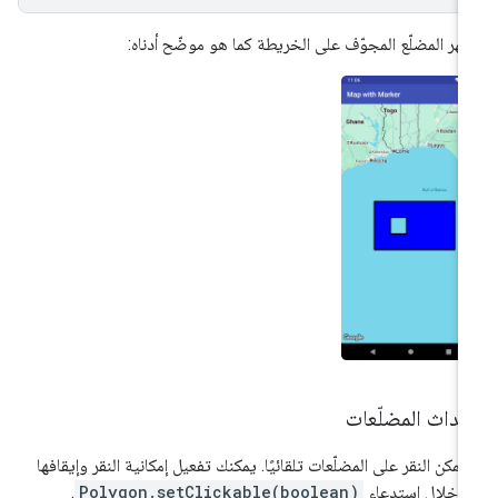
هر المضلّع المجوّف على الخريطة كما هو موضّح أدناه:
حداث المضلّعات
 يمكن النقر على المضلّعات تلقائيًا. يمكنك تفعيل إمكانية النقر وإيقافها
 خلال استدعاء
Polygon.setClickable(boolean)
.