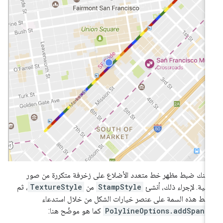
كنك ضبط مظهر خط متعدد الأضلاع على زخرفة متكررة من صور
طية. لإجراء ذلك، أنشئ
StampStyle
من
TextureStyle
، ثم
بط هذه السمة على عنصر خيارات الشكل من خلال استدعاء
PolylineOptions.addSpan(
كما هو موضّح هنا: