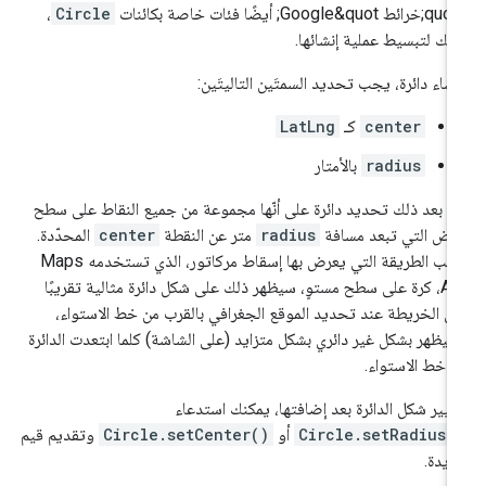
ة بكائنات
Circle
،
لك لتبسيط عملية إنشائها.
نشاء دائرة، يجب تحديد السمتَين التاليتَين:
center
كـ
LatLng
radius
بالأمتار
م بعد ذلك تحديد دائرة على أنّها مجموعة من جميع النقاط على سطح
أرض التي تبعد مسافة
radius
متر عن النقطة
center
المحدّدة.
بسبب الطريقة التي يعرض بها إسقاط مركاتور، الذي تستخدمه Maps
API، كرة على سطح مستوٍ، سيظهر ذلك على شكل دائرة مثالية تقريبًا
ى الخريطة عند تحديد الموقع الجغرافي بالقرب من خط الاستواء،
يظهر بشكل غير دائري بشكل متزايد (على الشاشة) كلما ابتعدت الدائرة
 خط الاستواء.
غيير شكل الدائرة بعد إضافتها، يمكنك استدعاء
Circle.setRadius(
أو
Circle.setCenter()
وتقديم قيم
يدة.