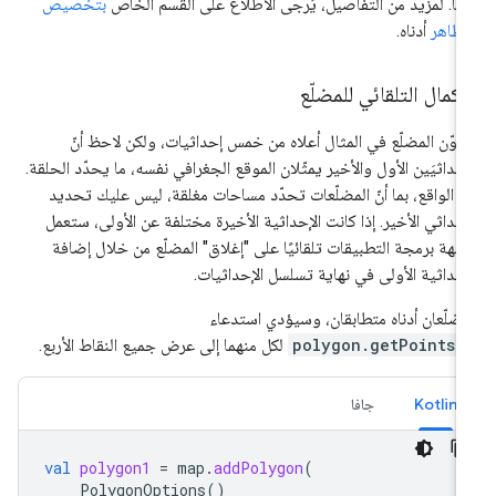
يها. لمزيد من التفاصيل، يُرجى الاطّلاع على القسم الخاص
بتخصيص
مظاهر
أدناه.
إكمال التلقائي للمضلّع
كوّن المضلّع في المثال أعلاه من خمس إحداثيات، ولكن لاحظ أنّ
إحداثيَين الأول والأخير يمثّلان الموقع الجغرافي نفسه، ما يحدّد الحلقة.
 الواقع، بما أنّ المضلّعات تحدّد مساحات مغلقة، ليس عليك تحديد
إحداثي الأخير. إذا كانت الإحداثية الأخيرة مختلفة عن الأولى، ستعمل
جهة برمجة التطبيقات تلقائيًا على "إغلاق" المضلّع من خلال إضافة
إحداثية الأولى في نهاية تسلسل الإحداثيات.
مضلّعان أدناه متطابقان، وسيؤدي استدعاء
polygon.getPoints(
لكل منهما إلى عرض جميع النقاط الأربع.
Kotlin
جافا
val
polygon1
=
map
.
addPolygon
(
PolygonOptions
()