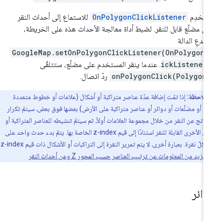
تخدِم
OnPolygonClickListener
للاستماع إلى أحداث النقر
ى مضلّع قابل للنقر. لضبط أداة معالجة الأحداث هذه على الخريطة،
تدعِ الدالة
GoogleMap.setOnPolygonClickListener(OnPolygonC
ickListener
. عندما ينقر المستخدم على مضلّع، ستتلقّى
onPolygonClick(Polygon
ردّ اتصال.
ملاحظة:
إذا تمّت إضافة عدّة عناصر متراكبة أو أشكال (علامات أو خطوط متعددة
اع أو مضلّعات أو دوائر أو عناصر متراكبة على الأرض) بعضها فوق بعض، سيتمّ تكرار
اتج عن النقر من خلال مجموعة العلامات أولاً، ثم سيتمّ تنشيطه للعناصر المتراكبة أو
الأشكال الأخرى القابلة للنقر استنادًا إلى قيم z-index الخاصة بها. يتمّ بدء حدث واحد على
الأكثر لكلّ نقرة. بعبارة أخرى، لا يتم تمرير النقرة إلى التراكبات أو الأشكال ذات قيم z-index
.
مزيد من المعلومات عن ترتيب العناصر حسب المحور Z وعن أحداث النقر
وائر