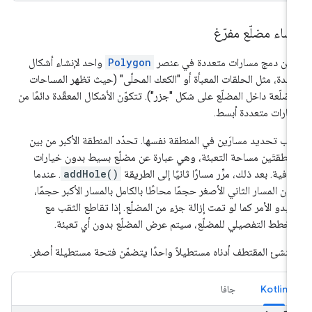
شاء مضلّع مفرّغ
كن دمج مسارات متعددة في عنصر
Polygon
واحد لإنشاء أشكال
قدة، مثل الحلقات المعبأة أو "الكعك المحلّى" (حيث تظهر المساحات
مضلّعة داخل المضلّع على شكل "جزر"). تتكوّن الأشكال المعقّدة دائمًا من
ارات متعددة أبسط.
ب تحديد مسارَين في المنطقة نفسها. تحدّد المنطقة الأكبر من بين
منطقتَين مساحة التعبئة، وهي عبارة عن مضلّع بسيط بدون خيارات
افية. بعد ذلك، مرِّر مسارًا ثانيًا إلى الطريقة
addHole()
. عندما
ون المسار الثاني الأصغر حجمًا محاطًا بالكامل بالمسار الأكبر حجمًا،
بدو الأمر كما لو تمت إزالة جزء من المضلّع. إذا تقاطع الثقب مع
مخطط التفصيلي للمضلّع، سيتم عرض المضلّع بدون أي تعبئة.
نشئ المقتطف أدناه مستطيلاً واحدًا يتضمّن فتحة مستطيلة أصغر.
Kotlin
جافا