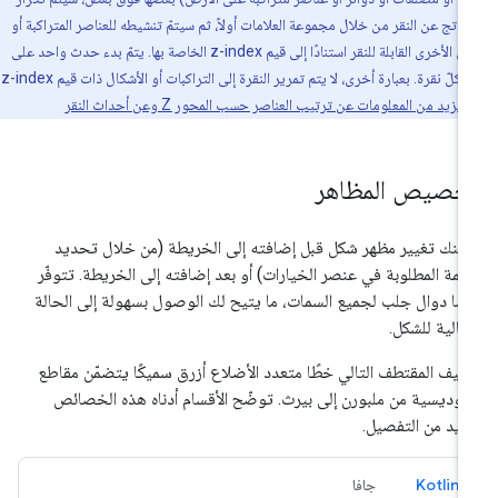
اتج عن النقر من خلال مجموعة العلامات أولاً، ثم سيتمّ تنشيطه للعناصر المتراكبة أو
الأشكال الأخرى القابلة للنقر استنادًا إلى قيم z-index الخاصة بها. يتمّ بدء حدث واحد على
الأكثر لكلّ نقرة. بعبارة أخرى، لا يتم تمرير النقرة إلى التراكبات أو الأشكال ذات قيم z-index
.
مزيد من المعلومات عن ترتيب العناصر حسب المحور Z وعن أحداث النقر
خصيص المظاهر
كنك تغيير مظهر شكل قبل إضافته إلى الخريطة (من خلال تحديد
سمة المطلوبة في عنصر الخيارات) أو بعد إضافته إلى الخريطة. تتوفّر
ضًا دوال جلب لجميع السمات، ما يتيح لك الوصول بسهولة إلى الحالة
حالية للشكل.
يف المقتطف التالي خطًا متعدد الأضلاع أزرق سميكًا يتضمّن مقاطع
وديسية من ملبورن إلى بيرث. توضّح الأقسام أدناه هذه الخصائص
زيد من التفصيل.
Kotlin
جافا