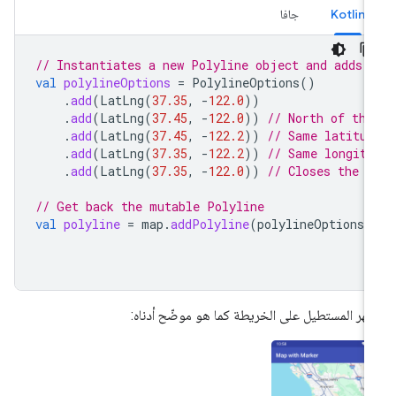
Kotlin
جافا
// Instantiates a new Polyline object and adds 
val
polylineOptions
=
PolylineOptions
()
.
add
(
LatLng
(
37.35
,
-
122.0
))
.
add
(
LatLng
(
37.45
,
-
122.0
))
// North of the
.
add
(
LatLng
(
37.45
,
-
122.2
))
// Same latitud
.
add
(
LatLng
(
37.35
,
-
122.2
))
// Same longitu
.
add
(
LatLng
(
37.35
,
-
122.0
))
// Closes the p
// Get back the mutable Polyline
val
polyline
=
map
.
addPolyline
(
polylineOptions
)
هر المستطيل على الخريطة كما هو موضّح أدناه: