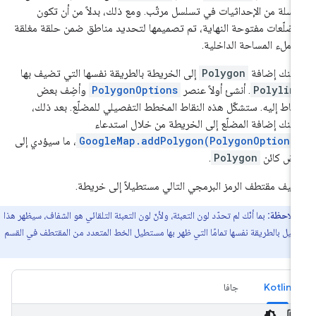
سلة من الإحداثيات في تسلسل مرتّب. ومع ذلك، بدلاً من أن تكون
مضلّعات مفتوحة النهاية، تم تصميمها لتحديد مناطق ضمن حلقة مغلقة
 ملء المساحة الداخلية.
كنك إضافة
Polygon
إلى الخريطة بالطريقة نفسها التي تضيف بها
Polylin
. أنشئ أولاً عنصر
PolygonOptions
وأضِف بعض
نقاط إليه. ستشكّل هذه النقاط المخطط التفصيلي للمضلّع. بعد ذلك،
كنك إضافة المضلّع إلى الخريطة من خلال استدعاء
GoogleMap.addPolygon(PolygonOptions
، ما سيؤدي إلى
ض كائن
Polygon
.
يف مقتطف الرمز البرمجي التالي مستطيلاً إلى خريطة.
ملاحظة:
بما أنّك لم تحدّد لون التعبئة، ولأنّ لون التعبئة التلقائي هو الشفاف، سيظهر هذا
طيل بالطريقة نفسها تمامًا التي ظهر بها مستطيل الخط المتعدد من المقتطف في القسم
ق.
Kotlin
جافا