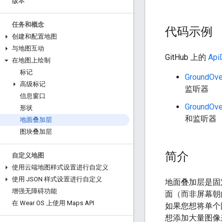
版本
任务和概念
代码示例
创建和配置地图
与地图互动
GitHub 上的
Ap
在地图上绘制
标记
GroundOve
高级标记
监听器
信息窗口
GroundOver
形状
和监听器
地面叠加层
图块叠加层
简介
自定义地图
使用云端地图样式设置进行自定义
使用 JSON 样式设置进行自定义
地面叠加层是固
增强无障碍功能
面（而非屏幕朝
在 Wear OS 上使用 Maps API
如果您想将单个
想添加大量图像