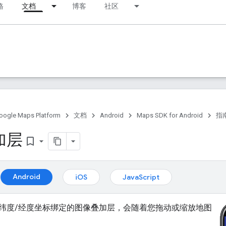
格
文档
博客
社区
oogle Maps Platform
文档
Android
Maps SDK for Android
指
加层
bookmark_border
Android
iOS
JavaScript
纬度/经度坐标绑定的图像叠加层，会随着您拖动或缩放地图