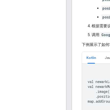
pos
pos
根据需要
调用
Goo
下例展示了如何
Kotlin
Ja
val newarkL
val newarkM
.
image
(
.
positi
map
.
addGrou