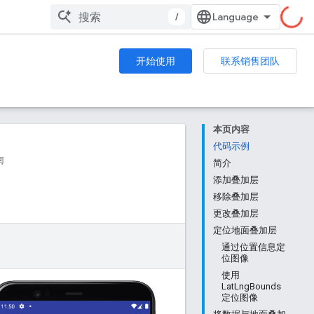
/
开始使用
联系销售团队
本页内容
代码示例
南
简介
添加叠加层
移除叠加层
更改叠加层
定位地面叠加层
通过位置信息定
位图像
使用
LatLngBounds
定位图像