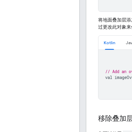
将地面叠加层添
过更改此对象来
Kotlin
Ja
// Add an o
val imageOv
移除叠加