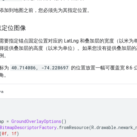
添加到地图之前，您必须先为其指定位置。
息定位图像
要指定锚点固定位置对应的 LatLng 和叠加层的宽度（以米为
择提供叠加层的高度（以米为单位）。如果您没有提供叠加层的
例。
坐标为
40.714086, -74.228697
的位置放置一幅可覆盖宽 8.6 
角。
va
ap 
=
GroundOverlayOptions
()
BitmapDescriptorFactory
.
fromResource
(
R
.
drawable
.
newark_
(
0f
,
1f
)