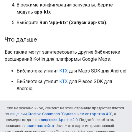
В режиме конфигурации запуска выберите
модуль
app-ktx
.
Выберите
Run 'app-ktx' (Запуск app-ktx).
Что дальше
Вас также могут заинтересовать другие библиотеки
расширений Kotlin для платформы Google Maps:
Библиотека утилит
KTX
для Maps SDK для Android
Библиотека утилит
KTX
для Places SDK для
Android
Если не указано иное, контент на этой странице предоставляется
по
лицензии Creative Commons "С указанием авторства 4.0"
, а
примеры кода – по
лицензии Apache 2.0
. Подробнее об этом
написано в
правилах сайта
. Java – это зарегистрированный
товарный знак корпорации Oracle и ее аффилированных лиц.