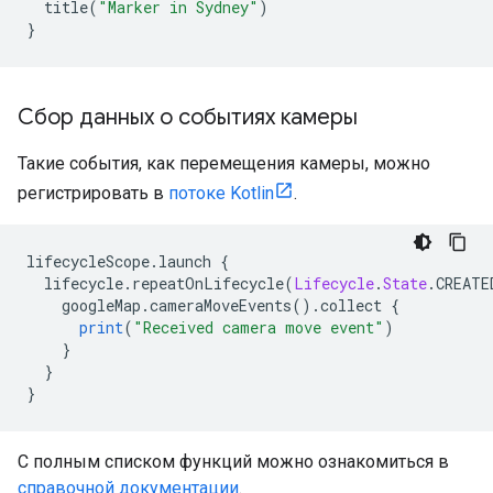
  title
(
"Marker in Sydney"
)
}
Сбор данных о событиях камеры
Такие события, как перемещения камеры, можно
регистрировать в
потоке Kotlin
.
lifecycleScope
.
launch 
{
  lifecycle
.
repeatOnLifecycle
(
Lifecycle
.
State
.
CREATE
    googleMap
.
cameraMoveEvents
().
collect 
{
print
(
"Received camera move event"
)
}
}
}
С полным списком функций можно ознакомиться в
справочной документации
.