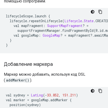
помощью сопрограмм.
lifecycleScope
.
launch 
{
  lifecycle
.
repeatOnLifecycle
(
Lifecycle
.
State
.
CREATE
    val mapFragment
:
SupportMapFragment
?
=
      supportFragmentManager
.
findFragmentById
(
R
.
id
.
m
    val googleMap
:
GoogleMap
?
=
 mapFragment
?.
awaitMa
}
}
Добавление маркера
Маркер можно добавить, используя код DSL
(
addMarker()
).
val sydney 
=
LatLng
(-
33.852
,
151.211
)
val marker 
=
 googleMap
.
addMarker 
{
  position
(
sydney
)