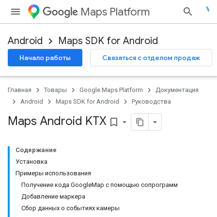
Maps Platform
Android
Maps SDK for Android
Начало работы
Связаться с отделом продаж
Главная
Товары
Google Maps Platform
Документация
Android
Maps SDK for Android
Руководства
Maps Android KTX
bookmark_border
Содержание
Установка
Примеры использования
Получение кода GoogleMap с помощью сопрограмм
Добавление маркера
Сбор данных о событиях камеры