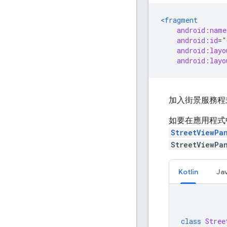
<fragment
android:name
android:id
=
"
android:layo
android:layo
加入街景服務程
如要在應用程式
StreetViewPa
StreetViewPa
Kotlin
Ja
class
Stree