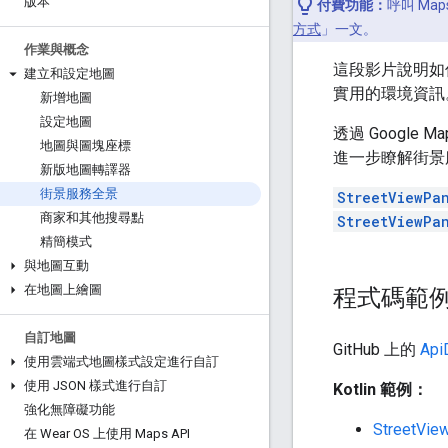
版本
付費功能：
呼叫 Map
方式
」一文。
作業與概念
這段影片說明如
建立和設定地圖
實用的環境資訊
新增地圖
設定地圖
透過 Google 
地圖與圖塊座標
進一步瞭解街景
新版地圖轉譯器
街景服務全景
StreetViewPa
商家和其他搜尋點
StreetViewPa
精簡模式
與地圖互動
在地圖上繪圖
程式碼範
自訂地圖
GitHub 上的
Ap
使用雲端式地圖樣式設定進行自訂
使用 JSON 樣式進行自訂
Kotlin 範例：
強化無障礙功能
StreetVie
在 Wear OS 上使用 Maps API