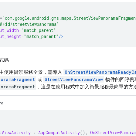
=
"com.google.android.gms.maps.StreetViewPanoramaFragmen
@+id/streetviewpanorama"
ut_width
=
"match_parent"
ut_height
=
"match_parent"
/>
式碼
中使用街景服務全景，需導入
OnStreetViewPanoramaReadyC
noramaFragment
或
StreetViewPanoramaView
物件的回呼例
noramaFragment
，這是在應用程式中加入街景服務最簡單的方
va
tViewActivity
:
AppCompatActivity
(),
OnStreetViewPanora