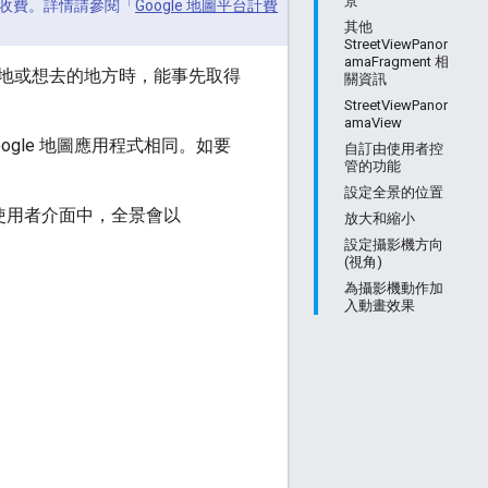
景
 功能需要收費。詳情請參閱「
Google 地圖平台計費
其他
StreetViewPanor
amaFragment 相
地或想去的地方時，能事先取得
關資訊
StreetViewPanor
amaView
的 Google 地圖應用程式相同。如要
自訂由使用者控
管的功能
設定全景的位置
使用者介面中，全景會以
放大和縮小
設定攝影機方向
(視角)
為攝影機動作加
入動畫效果