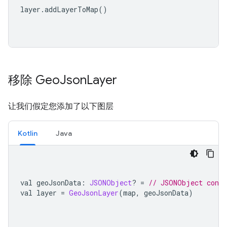
layer
.
addLayerToMap
()
移除 Geo
Json
Layer
让我们假定您添加了以下图层
Kotlin
Java
val geoJsonData
:
JSONObject
?
=
// JSONObject conta
val layer 
=
GeoJsonLayer
(
map
,
 geoJsonData
)