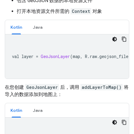
包含 GeoJSON 数据的本地资源文件
打开本地资源文件所需的
Context
对象
Kotlin
Java
val layer 
=
GeoJsonLayer
(
map
,
 R
.
raw
.
geojson_file
,
 
在您创建
GeoJsonLayer
后，调用
addLayerToMap()
将
导入的数据添加到地图上：
Kotlin
Java