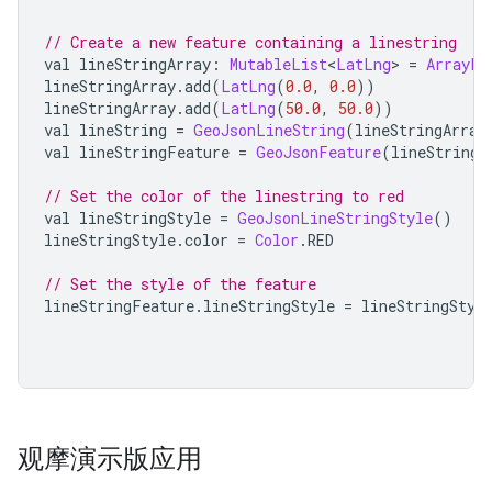
// Create a new feature containing a linestring
val lineStringArray
:
MutableList
<
LatLng
>
=
ArrayLi
lineStringArray
.
add
(
LatLng
(
0.0
,
0.0
))
lineStringArray
.
add
(
LatLng
(
50.0
,
50.0
))
val lineString 
=
GeoJsonLineString
(
lineStringArray
val lineStringFeature 
=
GeoJsonFeature
(
lineString
,
// Set the color of the linestring to red
val lineStringStyle 
=
GeoJsonLineStringStyle
()
lineStringStyle
.
color 
=
Color
.
RED
// Set the style of the feature
lineStringFeature
.
lineStringStyle 
=
 lineStringStyl
观摩演示版应用