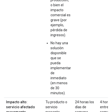
o bien el
impacto
comercial es
grave (por
ejemplo,
pérdida de
ingresos).
No hay una
solución
disponible
que se
pueda
implementar
de
inmediato
(en menos
de 30
minutos).
Impacto alto:
Tu producto o
24 horas los
4 horas
servicio afectado
servicio
días de
entre
gravemente
presenta
semana
semana