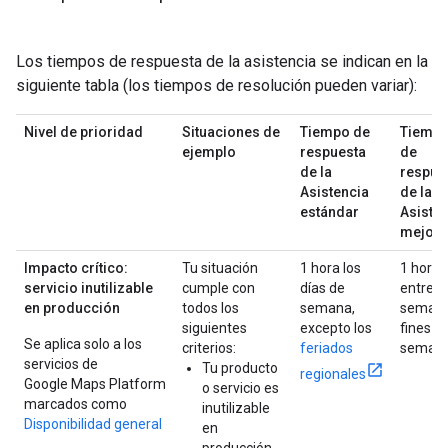
Los tiempos de respuesta de la asistencia se indican en la
siguiente tabla (los tiempos de resolución pueden variar):
Nivel de prioridad
Situaciones de
Tiempo de
Tiemp
ejemplo
respuesta
de
de la
respue
Asistencia
de la
estándar
Asiste
mejor
Impacto crítico:
Tu situación
1 hora los
1 hora
servicio inutilizable
cumple con
días de
entre
en producción
todos los
semana,
semana
siguientes
excepto los
fines d
Se aplica solo a los
criterios:
feriados
seman
servicios de
Tu producto
regionales
Google Maps Platform
o servicio es
marcados como
inutilizable
Disponibilidad general
en
producción,