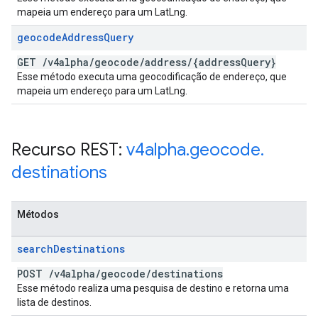
mapeia um endereço para um LatLng.
geocode
Address
Query
GET
/
v4alpha
/
geocode
/
address
/
{address
Query}
Esse método executa uma geocodificação de endereço, que
mapeia um endereço para um LatLng.
Recurso REST:
v4alpha
.
geocode
.
destinations
Métodos
search
Destinations
POST
/
v4alpha
/
geocode
/
destinations
Esse método realiza uma pesquisa de destino e retorna uma
lista de destinos.