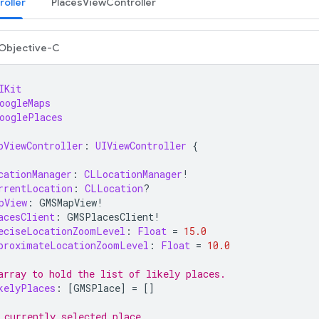
oller
PlacesViewController
Objective-C
IKit
oogleMaps
ooglePlaces
pViewController
:
UIViewController
{
cationManager
:
CLLocationManager
!
rrentLocation
:
CLLocation
?
pView
:
GMSMapView
!
acesClient
:
GMSPlacesClient
!
eciseLocationZoomLevel
:
Float
=
15.0
proximateLocationZoomLevel
:
Float
=
10.0
array to hold the list of likely places.
kelyPlaces
:
[
GMSPlace
]
=
[]
 currently selected place.