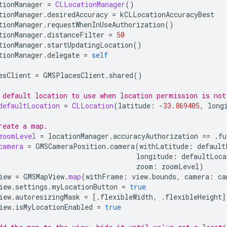
tionManager
=
CLLocationManager
()
tionManager
.
desiredAccuracy
=
kCLLocationAccuracyBest
tionManager
.
requestWhenInUseAuthorization
()
tionManager
.
distanceFilter
=
50
tionManager
.
startUpdatingLocation
()
tionManager
.
delegate
=
self
esClient
=
GMSPlacesClient
.
shared
()
 default location to use when location permission is not
defaultLocation
=
CLLocation
(
latitude
:
-
33.869405
,
long
reate a map.
zoomLevel
=
locationManager
.
accuracyAuthorization
==
.
fu
camera
=
GMSCameraPosition
.
camera
(
withLatitude
:
default
longitude
:
defaultLoca
zoom
:
zoomLevel
)
iew
=
GMSMapView
.
map
(
withFrame
:
view
.
bounds
,
camera
:
ca
iew
.
settings
.
myLocationButton
=
true
iew
.
autoresizingMask
=
[.
flexibleWidth
,
.
flexibleHeight
]
iew
.
isMyLocationEnabled
=
true