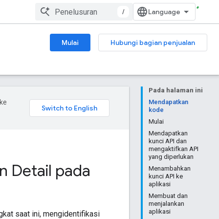
/
Mulai
Hubungi bagian penjualan
Pada halaman ini
ke
Mendapatkan
kode
Mulai
Mendapatkan
kunci API dan
mengaktifkan API
yang diperlukan
n Detail pada
Menambahkan
kunci API ke
aplikasi
Membuat dan
menjalankan
aplikasi
at saat ini, mengidentifikasi