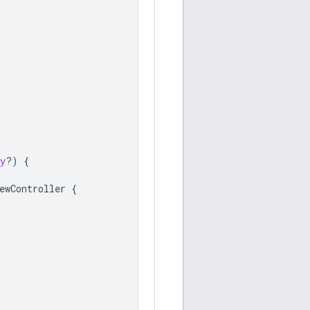
y
?)
{
ewController
{