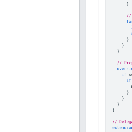
}
//
fo
}
}
}
// Pre
overri
if
s
if
}
}
}
}
// Deleg
extensio