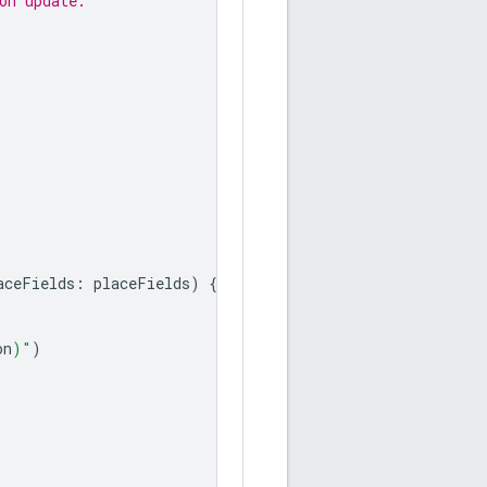
on update.
aceFields
:
placeFields
)
{
(
placeLikelihoods
,
error
)
in
on
)
"
)