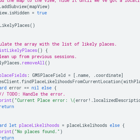
dd the map to the view, hide it until we've got a locati
.
addSubview
(
mapView
)
iew
.
isHidden
=
true
LikelyPlaces
()
ulate the array with the list of likely places.
istLikelyPlaces
()
{
lean up from previous sessions.
lyPlaces
.
removeAll
()
placeFields
:
GMSPlaceField
=
[.
name
,
.
coordinate
]
esClient
.
findPlaceLikelihoodsFromCurrentLocation
(
withPl
ard
error
==
nil
else
{
// TODO: Handle the error.
print
(
"Current Place error: 
\(
error
!.
localizedDescripti
return
ard
let
placeLikelihoods
=
placeLikelihoods
else
{
print
(
"No places found."
)
return