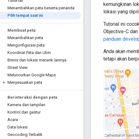
Tutorial
kemungkinan lok
Menambahkan peta beserta penanda
lokasi yang dipil
Pilih tempat saat ini
Tutorial ini coc
Membuat peta
Objective-C dan
Menambahkan peta
panduan develop
Mengonfigurasi peta
Anda akan membua
Koordinat Peta dan Ubin
tetapi akan berp
Bisnis dan lokasi menarik lainnya
Street View
Meluncurkan Google Maps
Menyesuaikan peta
Berinteraksi dengan peta
Kamera dan tampilan
Kontrol dan gestur
Acara
Data lokasi
Geocoding Terbalik