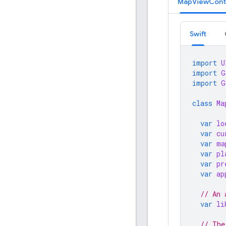
MapViewContr
Swift
import
U
import
G
import
G
class
Ma
var
lo
var
cu
var
ma
var
pl
var
pr
var
ap
// An 
var
li
// The