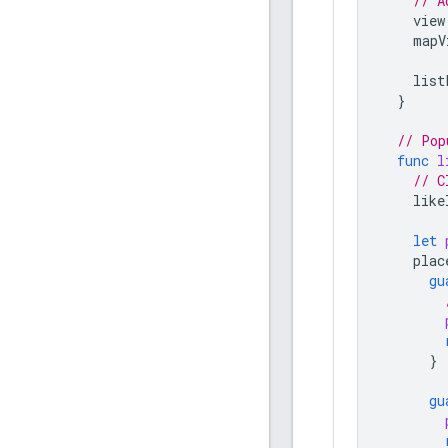
// A
view
mapV
list
}
// Pop
func
l
// C
like
let
plac
gu
}
gu