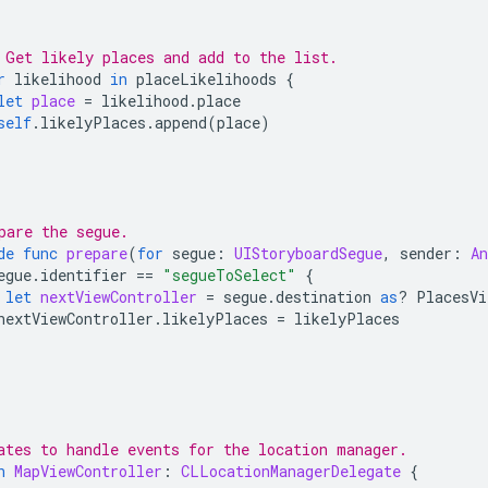
 Get likely places and add to the list.
r
likelihood
in
placeLikelihoods
{
let
place
=
likelihood
.
place
self
.
likelyPlaces
.
append
(
place
)
pare the segue.
de
func
prepare
(
for
segue
:
UIStoryboardSegue
,
sender
:
An
egue
.
identifier
==
"segueToSelect"
{
let
nextViewController
=
segue
.
destination
as
?
PlacesVi
nextViewController
.
likelyPlaces
=
likelyPlaces
ates to handle events for the location manager.
n
MapViewController
:
CLLocationManagerDelegate
{