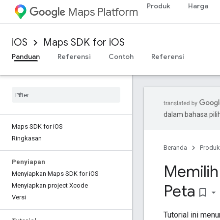
Produk
Harga
Maps Platform
iOS
Maps SDK for iOS
Panduan
Referensi
Contoh
Referensi
dalam bahasa pil
Maps SDK for i
OS
Ringkasan
Beranda
Produk
Penyiapan
Memilih
Menyiapkan Maps SDK for i
OS
Peta
Menyiapkan project Xcode
bookmark_border
Versi
Tutorial ini men