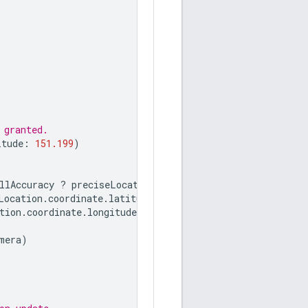
 granted.
itude
:
151.199
)
llAccuracy
?
preciseLocationZoomLevel
:
approximateLoca
Location
.
coordinate
.
latitude
,
tion
.
coordinate
.
longitude
,
mera
)