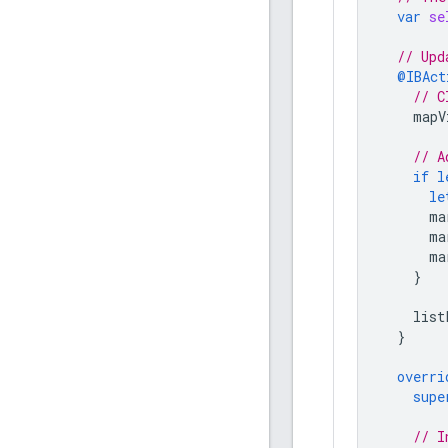
var
se
// Upd
@IBAct
// C
mapV
// A
if
l
le
ma
ma
ma
}
list
}
overri
supe
// I