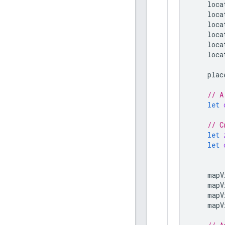
loca
loca
loca
loca
loca
loca
plac
// A
let
// C
let
let
mapV
mapV
mapV
mapV