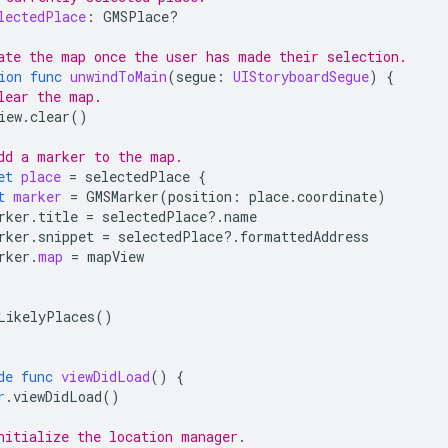
lectedPlace
:
GMSPlace
?
ate the map once the user has made their selection.
ion
func
unwindToMain
(
segue
:
UIStoryboardSegue
)
{
lear the map.
iew
.
clear
()
dd a marker to the map.
et
place
=
selectedPlace
{
t
marker
=
GMSMarker
(
position
:
place
.
coordinate
)
rker
.
title
=
selectedPlace
?.
name
rker
.
snippet
=
selectedPlace
?.
formattedAddress
rker
.
map
=
mapView
LikelyPlaces
()
de
func
viewDidLoad
()
{
r
.
viewDidLoad
()
nitialize the location manager.