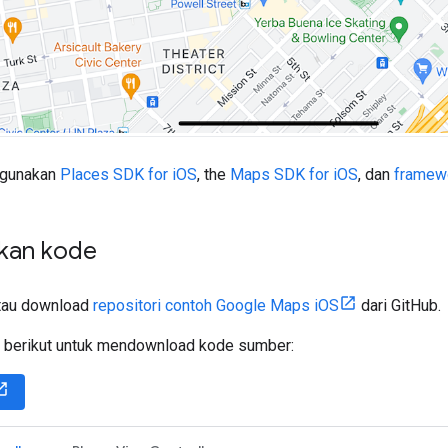
nggunakan
Places SDK for iOS
, the
Maps SDK for iOS
, dan
framewo
kan kode
atau download
repositori contoh Google Maps iOS
dari GitHub.
ol berikut untuk mendownload kode sumber: