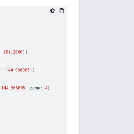
:
151.2086
))
e
:
144.966085
))
144.966085
,
zoom
:
4
)