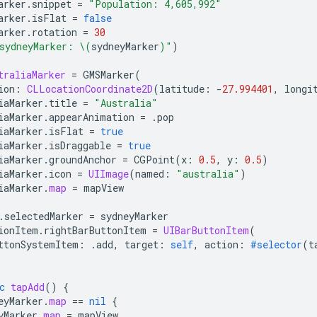
arker
.
snippet
=
"Population: 4,605,992"
arker
.
isFlat
=
false
arker
.
rotation
=
30
sydneyMarker: 
\(
sydneyMarker
)
"
)
traliaMarker
=
GMSMarker
(
ion
:
CLLocationCoordinate2D
(
latitude
:
-
27.994401
,
longi
iaMarker
.
title
=
"Australia"
iaMarker
.
appearAnimation
=
.
pop
iaMarker
.
isFlat
=
true
iaMarker
.
isDraggable
=
true
iaMarker
.
groundAnchor
=
CGPoint
(
x
:
0.5
,
y
:
0.5
)
iaMarker
.
icon
=
UIImage
(
named
:
"australia"
)
iaMarker
.
map
=
mapView
.
selectedMarker
=
sydneyMarker
ionItem
.
rightBarButtonItem
=
UIBarButtonItem
(
ttonSystemItem
:
.
add
,
target
:
self
,
action
:
#selector
(
t
c
tapAdd
()
{
eyMarker
.
map
==
nil
{
yMarker
.
map
=
mapView