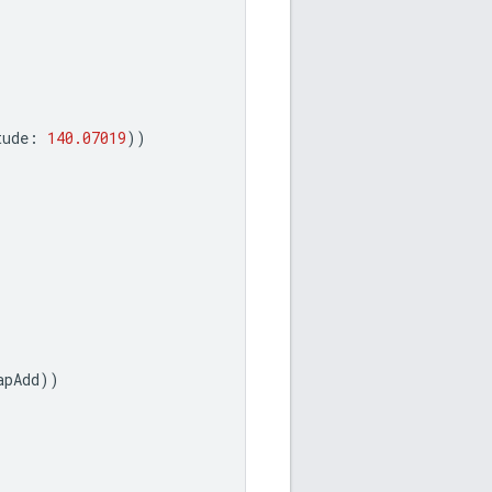
tude
:
140.07019
))
apAdd
))