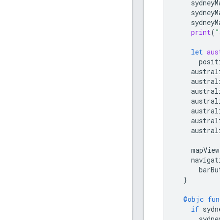
sydneyM
sydneyM
sydneyM
print
(
"
let
aus
posit
austral
austral
austral
austral
austral
austral
austral
mapView
navigat
barBu
}
@objc
fun
if
sydn
sydne