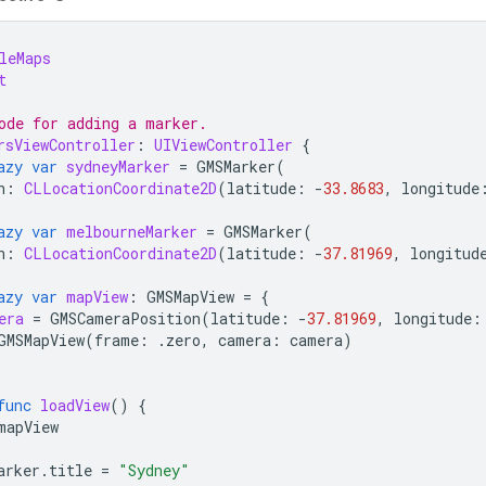
leMaps
t
ode for adding a marker.
rsViewController
:
UIViewController
{
azy
var
sydneyMarker
=
GMSMarker
(
n
:
CLLocationCoordinate2D
(
latitude
:
-
33.8683
,
longitude
azy
var
melbourneMarker
=
GMSMarker
(
n
:
CLLocationCoordinate2D
(
latitude
:
-
37.81969
,
longitud
azy
var
mapView
:
GMSMapView
=
{
era
=
GMSCameraPosition
(
latitude
:
-
37.81969
,
longitude
:
GMSMapView
(
frame
:
.
zero
,
camera
:
camera
)
func
loadView
()
{
mapView
arker
.
title
=
"Sydney"