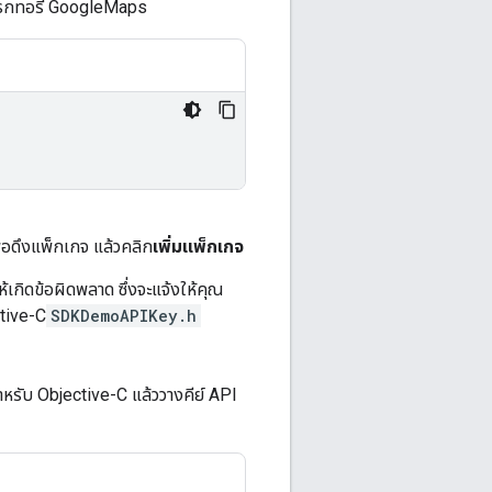
ไดเรกทอรี GoogleMaps
ื่อดึงแพ็กเกจ แล้วคลิก
เพิ่มแพ็กเกจ
เกิดข้อผิดพลาด ซึ่งจะแจ้งให้คุณ
ctive-C
SDKDemoAPIKey.h
หรับ Objective-C แล้ววางคีย์ API