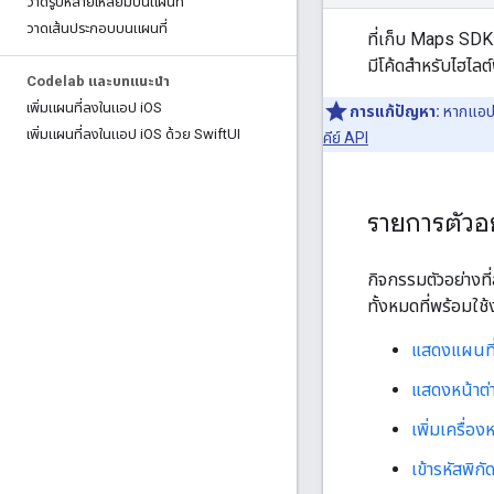
วาดรูปหลายเหลี่ยมบนแผนที่
วาดเส้นประกอบบนแผนที่
ที่เก็บ Maps SDK
มีโค้ดสำหรับไฮไล
Codelab และบทแนะนำ
เพิ่มแผนที่ลงในแอป i
OS
การแก้ปัญหา:
หากแอปต
เพิ่มแผนที่ลงในแอป i
OS ด้วย Swift
UI
คีย์ API
รายการตัวอ
กิจกรรมตัวอย่างที
ทั้งหมดที่พร้อมใช
แสดงแผนที่
แสดงหน้าต่
เพิ่มเครื่อ
เข้ารหัสพิก