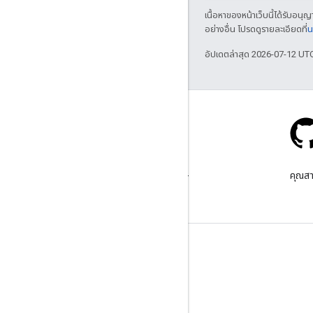
เนื้อหาของหน้าเว็บนี้ได้รับอนุ
อย่างอื่น โปรดดูรายละเอียดที่
น
อัปเดตล่าสุด 2026-07-12 UT
Stack Overflow
ถามคําถามภายใต้แท็ก google-
คุณสา
maps-sdk-ios
เรียนรู้เพิ่มเติม
คำถามที่พบบ่อย
เครื่องมือสำรวจความสามารถ