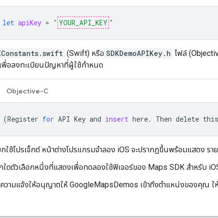
let
apiKey
=
"
YOUR_API_KEY
"
KConstants.swift
(Swift) หรือ
SDKDemoAPIKey.h
ไฟล์ (Objecti
้เพื่อลงทะเบียนปัญหาที่ผู้ใช้กำหนด
Objective-C
(
Register
for
API
Key
and
insert
here
.
Then
delete
thi
ียกใช้โปรเจ็กต์ หน้าต่างโปรแกรมจำลอง iOS จะปรากฏขึ้นพร้อมแสดง รา
อกใดตัวเลือกหนึ่งที่แสดงเพื่อทดลองใช้ฟีเจอร์ของ Maps SDK สำหรับ iO
้อความแจ้งให้อนุญาตให้ GoogleMapsDemos เข้าถึงตำแหน่งของคุณ ให