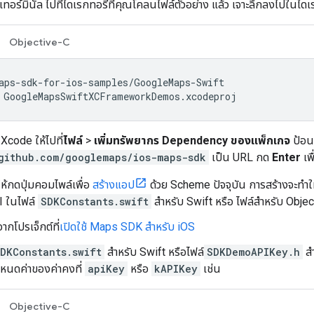
งเทอร์มินัล ไปที่ไดเรกทอรีที่คุณโคลนไฟล์ตัวอย่าง แล้ว เจาะลึกลงไปใน
Objective-C
 GoogleMapsSwiftXCFrameworkDemos.xcodeproj
 Xcode ให้ไปที่
ไฟล์
>
เพิ่มทรัพยากร Dependency ของแพ็กเกจ
ป้อน
github.com/googlemaps/ios-maps-sdk
เป็น URL กด
Enter
เพ
ห้กดปุ่มคอมไพล์เพื่อ
สร้างแอป
ด้วย Scheme ปัจจุบัน การสร้างจะทำให้
I ในไฟล์
SDKConstants.swift
สำหรับ Swift หรือ ไฟล์สำหรับ Obje
ากโปรเจ็กต์ที่
เปิดใช้ Maps SDK สำหรับ iOS
DKConstants.swift
สำหรับ Swift หรือไฟล์
SDKDemoAPIKey.h
สำ
หนดค่าของค่าคงที่
apiKey
หรือ
kAPIKey
เช่น
Objective-C