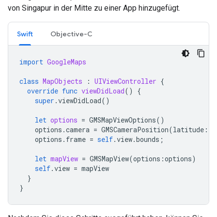
von Singapur in der Mitte zu einer App hinzugefügt.
Swift
Objective-C
import
GoogleMaps
class
MapObjects
:
UIViewController
{
override
func
viewDidLoad
()
{
super
.
viewDidLoad
()
let
options
=
GMSMapViewOptions
()
options
.
camera
=
GMSCameraPosition
(
latitude
:
1
options
.
frame
=
self
.
view
.
bounds
;
let
mapView
=
GMSMapView
(
options
:
options
)
self
.
view
=
mapView
}
}