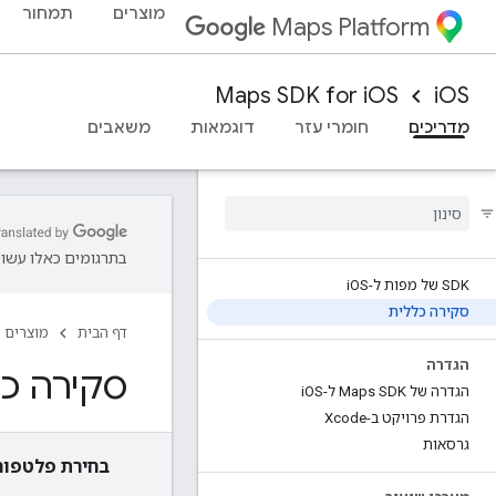
מוצרים
תמחור
Maps Platform
Maps SDK for iOS
iOS
מדריכים
חומרי עזר
דוגמאות
משאבים
בתרגומים כאלו עשויו
SDK של מפות ל-i
OS
סקירה כללית
דף הבית
מוצרים
הגדרה
סקירה כ
הגדרה של Maps SDK ל-i
OS
הגדרת פרויקט ב-Xcode
גרסאות
בחירת פלטפור