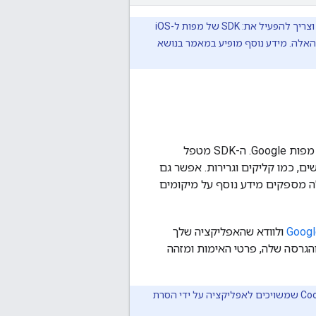
לפני שמתחילים להשתמש ב-SDK של מפות ל-iOS, צריך פרויקט עם חשבון לחיוב, וצריך להפעיל את: SDK של מפות ל-iOS
האלה. מידע נוסף מופיע במאמר בנושא
בעזרת SDK של מפות ל-iOS, אפשר להוסיף לאפליקציה מפות שמבוססות על נתונים של מפות Google. ה-SDK מטפל
חוות של המשתמשים, כמו קליקים וגרירות. אפשר גם
לה מספקים מידע נוסף על מיקומים
ולוודא שהאפליקציה שלך
ימו לב: כשמשתמשים ב-SDK, שם האפליקציה והגרסה שלה, פרטי האימות ומזהה
Google משתמשת בקובצי Cookie כדי לאסוף נתוני שימוש אנונימיים. אפשר למחוק קובצי Cookie שמשויכים לאפליקציה על ידי הסרת