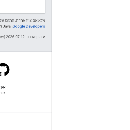
אלא אם צוין אחרת, התוכן של 
Google Developers‏
.‏ Java הוא סימן מסחרי רשום של חברת Oracle ו/או של השותפים העצמאיים שלה.
עדכון אחרון: 2026-07-12 (שעון UTC).
Stack Overflow
שואלים שאלה בתג google-
maps-sdk-ios.
הדו
מידע נוסף