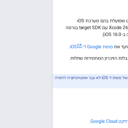
באמצעות SDK של מפות ל-iOS, אפשר ליצור אפליקציות שמיועדות למכשירים עם 64 ביט שפועלת בהם מערכת iOS
בגרסה 16.0 ואילך. כדי לפתח אפליקציה באמצעות SDK של מפות ל-iOS, צריך לפחות Xcode 26.0 עם target SDK בגרסה
היעד את
מפות Google ל-iOS
.
ות ל-iOS לא צפוי לפעול, בגלל מגבלות הזיכרון המחמירות שחלות.
החל מ-iPadOS 13, אפשר לאפשר לאפליקציה להפעיל כמה חלונות או מופעים בו-זמנית. ‫SDK של מפות ל-iOS לא עבר אופטימיזציה לחוויה
Google C
.