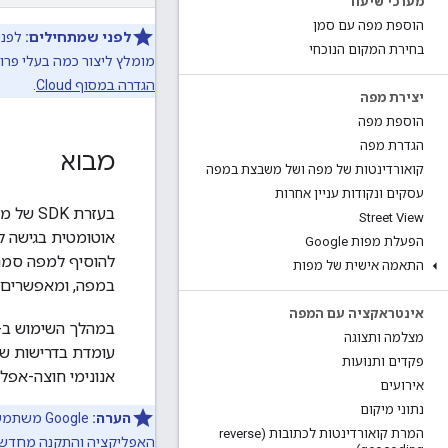
מערכי שיעור
הוספת מפה עם סמן
לפני שמתחילים:
בחירת המקום הנוכחי
מומלץ ליצור כמה בעלי פרו
הגדרה במסוף Cloud
.
יצירת מפה
הוספת מפה
הגדרת מפה
מבוא
קואורדינטות של מפה ושל משבצת במפה
עסקים ונקודות עניין אחרות
Street View
הפעלת מפות Google
להוסיף למפה סמני
התאמה אישית של מפות
במפה, ומאפשרים 
אינטראקציה עם המפה
במהלך השימוש ב-SDK, עליך לפעול בהתא
מצלמה ותצוגה
פקדים ותנועות
אנונימי חוצה-אפל
אירועים
נתוני מיקום
הערה:
המרת קואורדינטות לכתובות (reverse
האפליקציה והתקנה מחדש