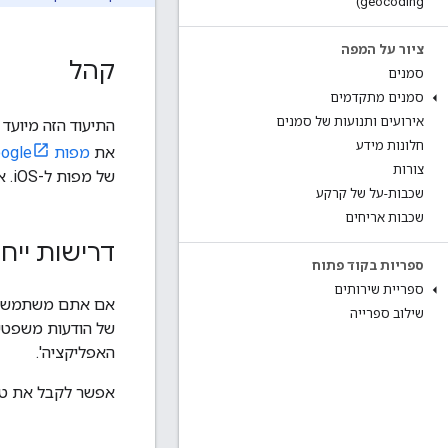
geocoding)
ציור על המפה
קהל
סמנים
סמנים מתקדמים
אירועים ותנועות של סמנים
התיעוד הזה מיועד
חלונות מידע
את
מפות Google
צורות
של מפות ל-iOS. אפשר גם לעיין
שכבות-על של קרקע
שכבות אריחים
דרישות ייחו
ספריות בקוד פתוח
ספריית שירותים
שילוב ספרייה
של הודעות משפטיו
האפליקציה'.
אפשר לקבל את טק