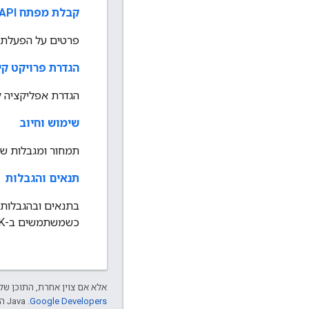
קבלת מפתח API והפעלת חיוב
פרטים על הפעלת החיוב וקבלת מפתח API
הגדרת פרויקט קיים ב-Studio
הגדרת אפליקציה קיימת לשימוש
שימוש וחיוב
תמחור ומגבלות שימוש
תנאים והגבלות
כשמשתמשים ב-SDK.
אלא אם צוין אחרת, התוכן של 
Google Developers‏
.‏ Java הוא סימן מסחרי רשום של חברת Oracle ו/או של השותפים העצמאיים שלה.