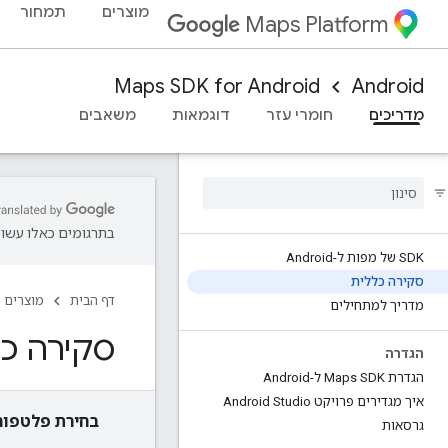
מוצרים
תמחור
Maps Platform
Maps SDK for Android
Android
מדריכים
חומרי עזר
דוגמאות
משאבים
בתרגומים כאלו עשויו
SDK של מפות ל-Android
סקירה כללית
דף הבית
מוצרים
מדריך למתחילים
סקירה כללית על SDK
הגדרה
הגדרת Maps SDK ל-Android
איך מגדירים פרויקט Android Studio
בחירת פלטפור
גרסאות