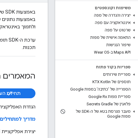
משימות וקונספטים
באמצעות SDK של מפות ל-Android, אפשר להוסיף מפות ל
יצירה והגדרה של מפה
אינטראקציה עם מפה
ולתמוך באינטראקצ
שרטוט על מפה
התאמה אישית של מפות
ערכת ה-SDK תומכת בשפות התכנות
שיפור הנגישות
תכנות.
Maps API ב-Wear OS
ספריות בקוד פתוח
המאמרים ה
ספריית שירותים
תוספים של KTX Kotlin
הספרייה של 'כתיבה' במפות Google
תחילת הע
ספריית מפות Google Rx
פלאגין של Secrets Gradle
הגדרת האפליקציה 
מעבר מגרסת בטא של ה-SDK של
מפות Google
מדריך למתחילים
יצירת אפליקציית Android בסיסית שמציגה מפה