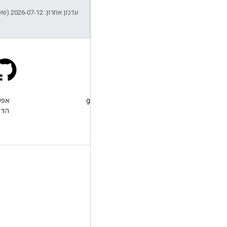
עדכון אחרון: 2026-07-12 (שעון UTC).
Stack Overflow
שולחים שאלה עם התג google-
maps.
הדו
מידע נוסף
שאלות נפוצות
Capabilities Explorer
Places SDK ל-Android