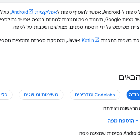
אפליקציית Android
, כולל
באמצעות נתונים של מפות Google, תצוגות מפה ותגובות למחוות במפה. א
יית משתמש על ידי הוספת סמנים, מצולעים ושכבות-על למפה.
Kotlin
ו-Java, ומספקת ספריות ותוספים נוספים לתכונות
באים
בודה
Codelabs ומדריכים
משימות ומושגים
כלים
הראשונה ויצירתה:
 – הוספת מפה