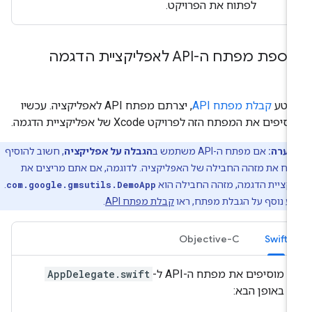
לפתוח את הפרויקט.
ספת מפתח ה-API לאפליקציית הדגמה
קטע
קבלת מפתח API
, יצרתם מפתח API לאפליקציה. עכשיו
סיפים את המפתח הזה לפרויקט Xcode של אפליקציית הדגמה.
הערה:
אם מפתח ה-API משתמש ב
הגבלה על אפליקציה
, חשוב להוסיף
ח את מזהה החבילה של האפליקציה. לדוגמה, אם אתם מריצים את
קציית הדגמה, מזהה החבילה הוא
com.google.gmsutils.DemoApp
.
ע נוסף על הגבלת מפתח, ראו
קבלת מפתח API
.
Objective-C
Swift
מוסיפים את מפתח ה-API ל-
AppDelegate.swift
באופן הבא: