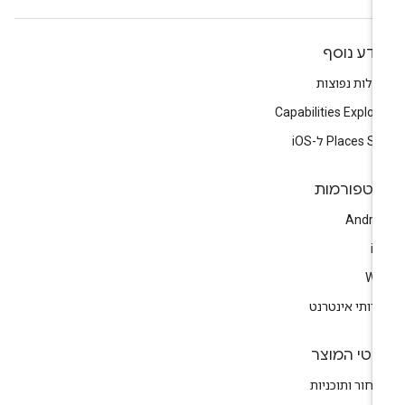
ידע נוסף
לות נפוצות
Capabilities Explor
Places S ל-iOS
לטפורמות
Andro
i
We
רותי אינטרנט
רטי המוצר
חור ותוכניות