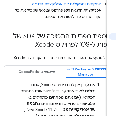
מתקינים ומפעילים את אפליקציית הדגמה
.
אפליקציית הדגמה היא פרויקט עצמאי שמכיל את כל
הקוד הנדרש כדי לנסות את הכלים.
הוספת ספריית התמיכה של SDK של
פות ל-i
OS לפרויקט Xcode
י להוסיף את ספריית התשתית לסביבת העבודה ב-Xcode:
שימוש ב-Swift Package
שימוש ב-CocoaPods
Manager
אם עדיין אין לכם פרויקט Xcode, אתם
יכולים ליצור אחד עכשיו ולשמור אותו במחשב
המקומי. (אם אתם מפתחים מתחילים ב-
iOS, יוצרים פרויקט חדש ובוחרים ב
תבנית
של אפליקציית iOS
. ב-Xcode 11.7 ואילך,
יוצרים
אפליקציה עם תצוגה אחת
.)