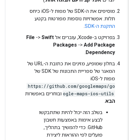
מוסיפים את ה-SDK של מפות ל-iOS כיחס
תלות. אפשרויות נוספות מפורטות בקטע
התקנת ה-SDK
.
בפרויקט ב-Xcode, עוברים אל
Swift
->
File
Packages
->
Add Package
.
Dependency
בחלון שמופיע, מזינים את כתובת ה-URL של
המאגר של ספריית התכונות של SDK של
מפות ל-iOS
https://github.com/googlemaps/go
ogle-maps-ios-utils
ובוחרים באפשרות
הבא
.
בשלב הזה יכול להיות שתתבקשו
לבצע אימות באמצעות חשבון
GitHub. כדי להמשיך בתהליך,
פועלים לפי ההוראות ליצירת