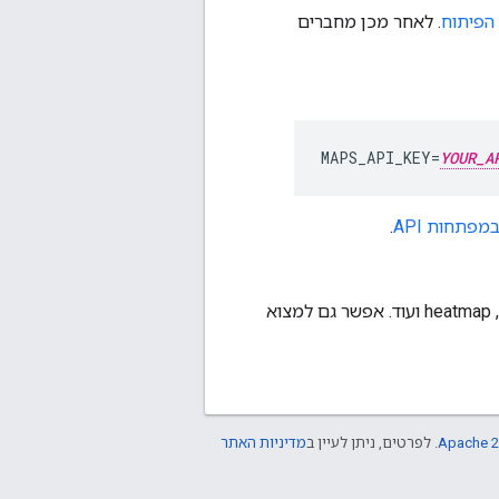
הפיתוח
. לאחר מכן מחברים
MAPS_API_KEY=
YOUR_A
מפתחות API
.
האפליקציה תיפתח במכשיר Android ותציג רשימה של כלי עזר, כולל clustering,‏ polyutil,‏ heatmap ועוד. אפשר גם למצוא
Apache 2
. לפרטים, ניתן לעיין ב
מדיניות האתר