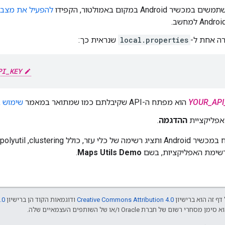
 Android במקום באמולטור, הקפידו
להפעיל את מצב 
רה אחת ל-
local.properties
שנראית כך:
PI_KEY
YOUR_API
הוא מפתח ה-API שקיבלתם כמו שמתואר במאמר
שימוש ב
אפליקציית
ההדגמה
.
שימת האפליקציות, בשם
Maps Utils Demo
.
דף זה הוא ברישיון
Creative Commons Attribution 4.0
ודוגמאות הקוד הן ברישיון
.0