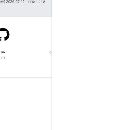
עדכון אחרון: 2026-07-12 (שעון UTC).
Stack Overflow
שולחים שאלה עם התג google-
maps.
הדו
מידע נוסף
שאלות נפוצות
Capabilities Explorer
Places SDK ל-Android