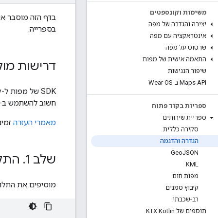
משימות וקונספטים
בדף הזה מוסבר אי
יצירה והגדרה של מפה
בספרייה.
אינטראקציה עם מפה
שרטוט על מפה
התאמה אישית של מפות
דרישות מוק
שיפור הנגישות
Maps API ב-Wear OS
‫SDK של מפות ל-Android Utility Library תומך ב-Android
חשוב להשתמש ב-Android API level העדכני ביותר.
ספריות בקוד פתוח
ספריית שירותים
מאמרי העזרה
זמינים 
סקירה כללית
הגדרה והדגמה
Geo
JSON
שלב 1
.
התקנה של  library
KML
מפות חום
מוסיפים את התלו
קיבוץ סמנים
רב-שכבתי
תוספים של KTX Kotlin