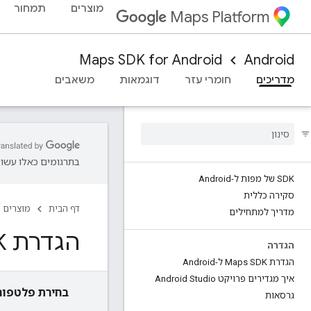
מוצרים
תמחור
Maps Platform
Maps SDK for Android
Android
מדריכים
חומרי עזר
דוגמאות
משאבים
בתרגומים כאלו עשויו
SDK של מפות ל-Android
סקירה כללית
דף הבית
מוצרים
מדריך למתחילים
הגדרת SDK של מפות ל-Android Utility
הגדרה
הגדרת Maps SDK ל-Android
איך מגדירים פרויקט Android Studio
בחירת פלטפור
גרסאות