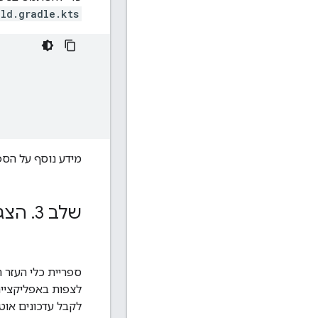
ild.gradle.kts
מידע נוסף על הספר
שלב 3
.
הצגת ק
ספריית כלי העזר ה
לצפות באפליקציית
לקבל עדכונים אוט