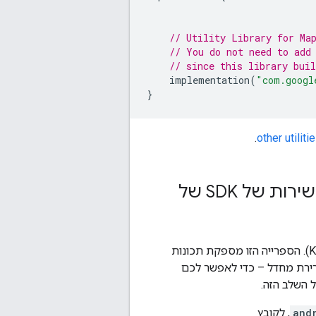
// Utility Library for Ma
// You do not need to add
// since this library bui
implementation
(
"com.googl
}
.
other utiliti
(אופציונלי) התקנה של ספריית ה-KTX של כלי השירות של SDK של
‫SDK של מפות ל-Android Utility Library מגיע עם ספריית תוספים תואמת ל-Kotlin ‏(KTX). הספרייה הזו מספקת תכונות
ם כברירת מחדל – כדי לאפשר לכם
and
, לקובץ