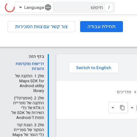
/
תחילת עבודה
צור קשר עם צוות המכירות
בדף הזה
דרישות מוקדמות
והערות
שלב 1. התקנה של
Maps SDK for
Android utility
library
מדריכים
שלב 2. (אופציונלי)
התקנה של ספריית
boo
ה-KTX של כלי
השירות של SDK של
מפות ל-Android
שלב 3. הצגת קוד
המקור של ספריית
כלי העזר של Maps