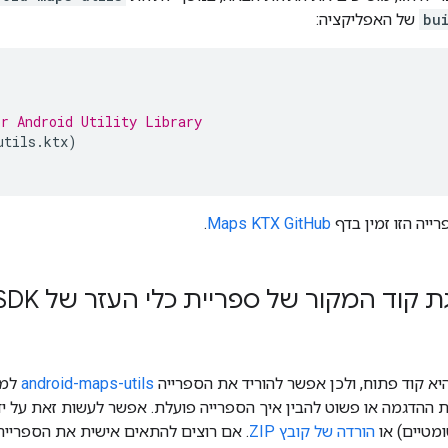
bu
של האפליקציה:
or Android Utility Library
utils
.
ktx
)
ייה הזו זמין בדף
Maps KTX GitHub
.
וד המקור של ספריית כלי העזר של Maps SDK ל-Android
יא קוד פתוח, ולכן אפשר להוריד את הספרייה
android-maps-utils
למח
 ההדגמה או פשוט להבין איך הספרייה פועלת. אפשר לעשות זאת על יד
ומטיים) או
הורדה של קובץ ZIP
. אם רוצים להתאים אישית את הספרייה