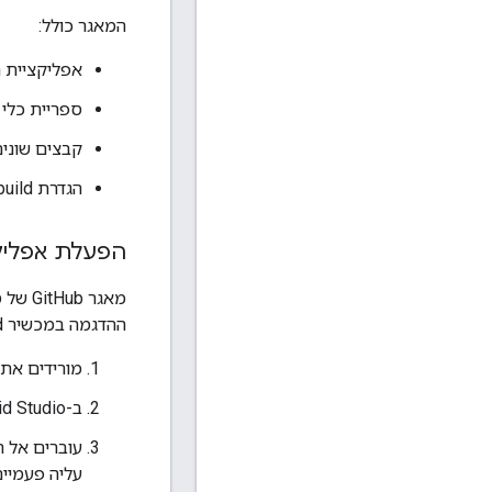
המאגר כולל:
אפליקציית 
ספריית כלי 
קבצים שונים ש
הגדרת build של Gradle, לשימוש עם Android Studio.
הפעלת אפליק
מאגר 
ההדגמה במכשיר Android, פועלים לפי השלבים הבאים.
מורידים את
ב-Android Studio, בוחרים באפשרות
עוברים אל 
עליה פעמיים). עכשיו id Studio