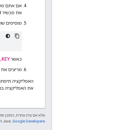
אם אתם משתמשים במכשיר
את מכשיר Android למחשב.
מוסיפים שו
כאשר
_KEY
מריצים את 
את האפליקציה בר
אלא אם צוין אחרת, התוכן של 
Google Developers‏
.‏ Java הוא סימן מסחרי רשום של חברת Oracle ו/או של השותפים העצמאיים שלה.