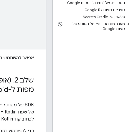
הספרייה של 'כתיבה' במפות Google
ספריית מפות Google Rx
פלאגין של Secrets Gradle
מעבר מגרסת בטא של ה-SDK של
מפות Google
אפשר להשתמש באח
שלב 2
.
מפות ל-Android
של 
לכתוב קוד Kotlin תמציתי ואידיומטי. אם אתם לא מפתחים ב-Kotlin, אתם יכולים לדלג על השלב הזה.
כדי להשתמש בספרי