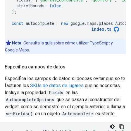
strictBounds
:
false
,
};
const
autocomplete
=
new
google
.
maps
.
places
.
Autoco
index
.
ts
Nota:
Consulta la
guía
sobre cómo utilizar TypeScript y
Google Maps.
Especifica campos de datos
Especifica los campos de datos si deseas evitar que se te
facturen los
SKUs de datos de lugares
que no necesitas.
Incluye la propiedad
fields
en las
AutocompleteOptions
que se pasan al constructor del
widget, como se demostró en el ejemplo anterior, o llama a
setFields()
en un objeto
Autocomplete
existente.