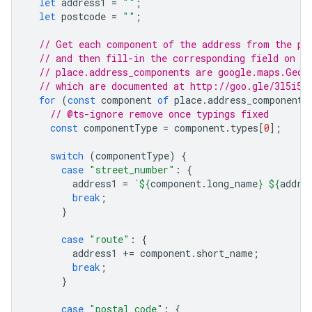
let
address1
=
""
;
let
postcode
=
""
;
// Get each component of the address from the pl
// and then fill-in the corresponding field on t
// place.address_components are google.maps.Geoc
// which are documented at http://goo.gle/3l5i5M
for
(
const
component
of
place
.
address_components
// @ts-ignore remove once typings fixed
const
componentType
=
component
.
types
[
0
];
switch
(
componentType
)
{
case
"street_number"
:
{
address1
=
`
${
component
.
long_name
}
${
addre
break
;
}
case
"route"
:
{
address1
+=
component
.
short_name
;
break
;
}
case
"postal_code"
:
{