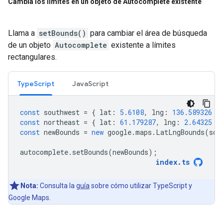
Cambia los límites en un objeto de Autocomplete existente
Llama a
setBounds()
para cambiar el área de búsqueda
de un objeto
Autocomplete
existente a límites
rectangulares.
TypeScript
JavaScript
const
southwest
=
{
lat
:
5.6108
,
lng
:
136.589326
}
const
northeast
=
{
lat
:
61.179287
,
lng
:
2.64325
}
const
newBounds
=
new
google
.
maps
.
LatLngBounds
(
sou
autocomplete
.
setBounds
(
newBounds
);
index
.
ts
Nota:
Consulta la
guía
sobre cómo utilizar TypeScript y
Google Maps.