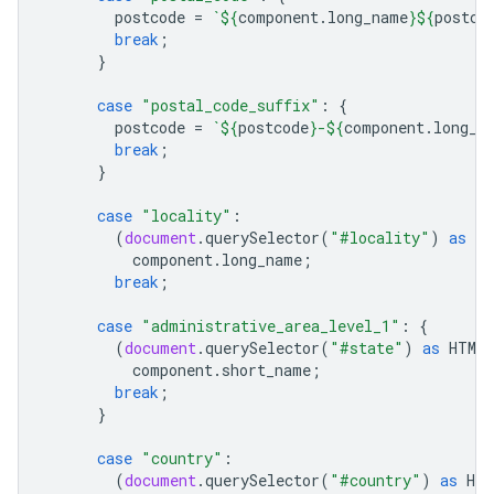
postcode
=
`
${
component
.
long_name
}${
postco
break
;
}
case
"postal_code_suffix"
:
{
postcode
=
`
${
postcode
}
-
${
component
.
long_n
break
;
}
case
"locality"
:
(
document
.
querySelector
(
"#locality"
)
as
HT
component
.
long_name
;
break
;
case
"administrative_area_level_1"
:
{
(
document
.
querySelector
(
"#state"
)
as
HTMLI
component
.
short_name
;
break
;
}
case
"country"
:
(
document
.
querySelector
(
"#country"
)
as
HTM