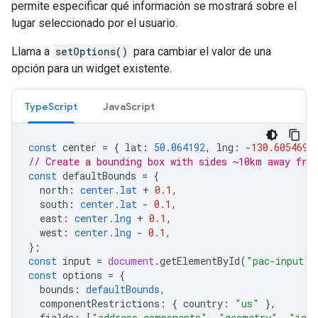
permite especificar qué información se mostrará sobre el
lugar seleccionado por el usuario.
Llama a
setOptions()
para cambiar el valor de una
opción para un widget existente.
TypeScript
JavaScript
const
center
=
{
lat
:
50.064192
,
lng
:
-
130.605469
// Create a bounding box with sides ~10km away fro
const
defaultBounds
=
{
north
:
center.lat
+
0.1
,
south
:
center.lat
-
0.1
,
east
:
center.lng
+
0.1
,
west
:
center.lng
-
0.1
,
};
const
input
=
document
.
getElementById
(
"pac-input"
)
const
options
=
{
bounds
:
defaultBounds
,
componentRestrictions
:
{
country
:
"us"
},
fields
:
[
"address_components"
,
"geometry"
,
"ico