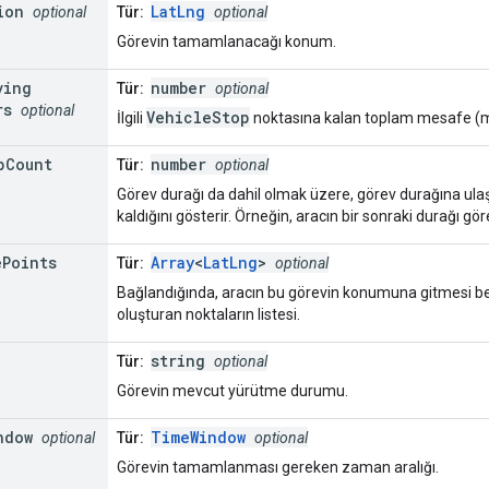
ion
LatLng
optional
Tür:
optional
Görevin tamamlanacağı konum.
ving
number
Tür:
optional
rs
optional
VehicleStop
İlgili
noktasına kalan toplam mesafe (m
p
Count
number
Tür:
optional
Görev durağı da dahil olmak üzere, görev durağına ula
kaldığını gösterir. Örneğin, aracın bir sonraki durağı gö
e
Points
Array
<
LatLng
>
Tür:
optional
Bağlandığında, aracın bu görevin konumuna gitmesi bek
oluşturan noktaların listesi.
string
Tür:
optional
Görevin mevcut yürütme durumu.
ndow
TimeWindow
optional
Tür:
optional
Görevin tamamlanması gereken zaman aralığı.