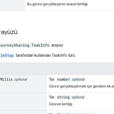
Bu görevi gerçekleştiren aracın kimliği.
rayüzü
journeySharing
.
TaskInfo
arayüz
cleStop
tarafından kullanılan TaskInfo türü.
n
Millis
number
optional
Tür:
optional
Görevi gerçekleştirmek için gereken ek sü
string
Tür:
optional
Görevin kimliği.