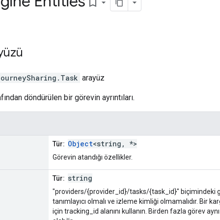
gine Entities
bookmark_border
yüzü
journeySharing
.
Task
arayüz
fından döndürülen bir görevin ayrıntıları.
Object
<string, *>
Tür:
Görevin atandığı özellikler.
string
Tür:
"providers/{provider_id}/tasks/{task_id}" biçimindeki g
tanımlayıcı olmalı ve izleme kimliği olmamalıdır. Bir 
için tracking_id alanını kullanın. Birden fazla görev ay