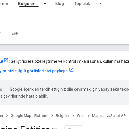
ırma
Belgeler
Blog
Topluluk
r
Eski
it
:
Geliştiricilere özelleştirme ve kontrol imkanı sunan, kullanıma hazır
iminizle ilgili görüşlerinizi paylaşın.
Google, içerikleri tercih ettiğiniz dile çevirmek için yapay zeka tekno
 çevirilerinde hata olabilir.
er
Google Maps Platform
Belgeler
Web
Maps JavaScript API