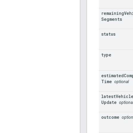
remaining
Veh
Segments
status
type
estimated
Com
Time
optional
latest
Vehicl
Update
optiona
outcome
option