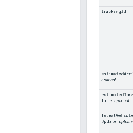
tracking
Id
estimated
Arr
optional
estimated
Tas
Time
optional
latest
Vehicl
Update
optiona