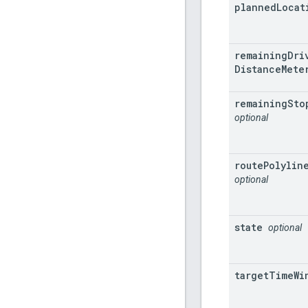
planned
Locat
remaining
Dri
Distance
Mete
remaining
Sto
optional
route
Polylin
optional
state
optional
target
Time
Wi