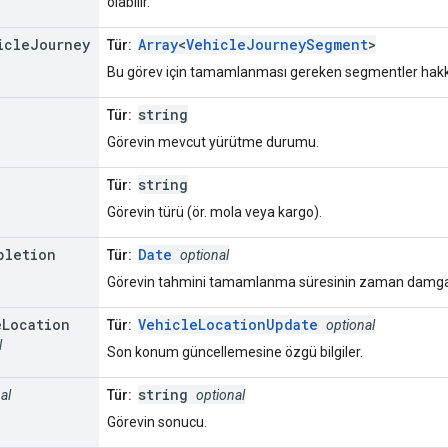
olabilir.
icle
Journey
Array
<
VehicleJourneySegment
>
Tür:
Bu görev için tamamlanması gereken segmentler hakkı
string
Tür:
Görevin mevcut yürütme durumu.
string
Tür:
Görevin türü (ör. mola veya kargo).
pletion
Date
Tür:
optional
Görevin tahmini tamamlanma süresinin zaman damga
e
Location
VehicleLocationUpdate
Tür:
optional
l
Son konum güncellemesine özgü bilgiler.
string
al
Tür:
optional
Görevin sonucu.