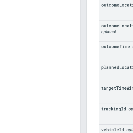
outcome
Locat
outcome
Locat
optional
outcome
Time
planned
Locat
target
Time
Wi
tracking
Id
op
vehicle
Id
opt