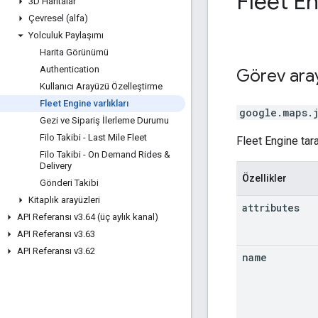
Fleet En
3D Haritalar
Çevresel (alfa)
Yolculuk Paylaşımı
Harita Görünümü
Authentication
Görev
ara
Kullanıcı Arayüzü Özelleştirme
Fleet Engine varlıkları
google.maps.
Gezi ve Sipariş İlerleme Durumu
Filo Takibi - Last Mile Fleet
Fleet Engine tara
Filo Takibi - On Demand Rides &
Delivery
Özellikler
Gönderi Takibi
Kitaplık arayüzleri
attributes
API Referansı v3
.
64 (üç aylık kanal)
API Referansı v3
.
63
API Referansı v3
.
62
name