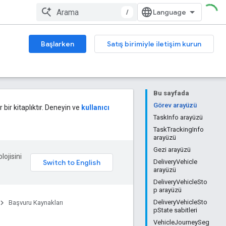
/
Başlarken
Satış birimiyle iletişim kurun
Bu sayfada
Görev arayüzü
 bir kitaplıktır. Deneyin ve
kullanıcı
TaskInfo arayüzü
TaskTrackingInfo
arayüzü
Gezi arayüzü
lojisini
DeliveryVehicle
arayüzü
DeliveryVehicleSto
p arayüzü
DeliveryVehicleSto
Başvuru Kaynakları
pState sabitleri
VehicleJourneySeg