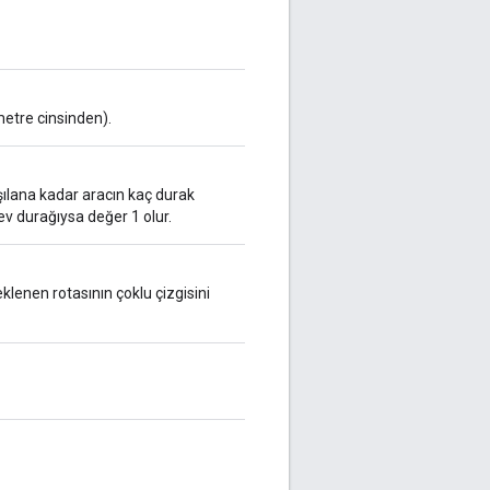
etre cinsinden).
şılana kadar aracın kaç durak
rev durağıysa değer 1 olur.
lenen rotasının çoklu çizgisini