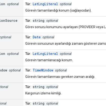
ion
LatLngLiteral
optional
Tür:
optional
Görevin tamamlandığı konum (sağlayıcıdan).
ion
Source
string
Tür:
optional
Görev sonucu konumunu ayarlayan (PROVIDER veya
Date
optional
Tür:
optional
Görevin sonucunun ayarlandığı zamanı gösteren zama
ion
LatLngLiteral
optional
Tür:
optional
Görevin tamamlanacağı konum.
ndow
TimeWindow
optional
Tür:
optional
Görevin tamamlanması gereken zaman aralığı.
string
tional
Tür:
optional
Kargonun izleme kimliği.
string
ional
Tür:
optional