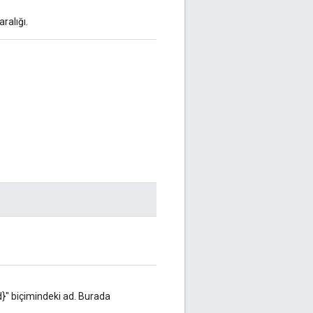
alığı.
d}" biçimindeki ad. Burada