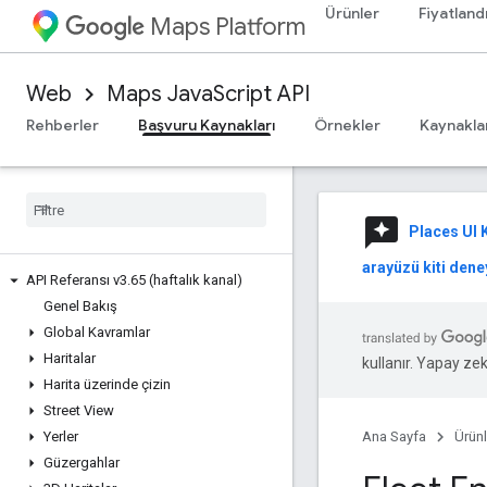
Ürünler
Fiyatland
Maps Platform
Web
Maps JavaScript API
Rehberler
Başvuru Kaynakları
Örnekler
Kaynakla
reviews
Places UI K
arayüzü kiti deney
API Referansı v3
.
65 (haftalık kanal)
Genel Bakış
Global Kavramlar
Haritalar
kullanır. Yapay zeka
Harita üzerinde çizin
Street View
Yerler
Ana Sayfa
Ürünl
Güzergahlar