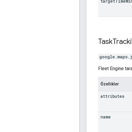
target
Time
Wi
Task
Track
google.maps.
Fleet Engine tara
Özellikler
attributes
name