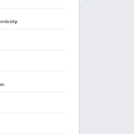
nda bilgi.
sı.