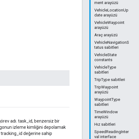
ment arayüzü
VehicleLocationUp
date arayüzü
VehicleWaypoint
arayüzü
Araç arayüzü
VehicleNavigationS
tatus sabitleri
VehicleState
constants
VehicleType
sabitleri
TripType sabitleri
TripWaypoint
arayüzü
WaypointType
sabitleri
TimeWindow
arayüzü
örev adı. task_id, benzersiz bir
Hız sabitleri
kargonun izleme kimliğini depolamak
SpeedReadingInter
nı tracking_id değerine sahip
val interface