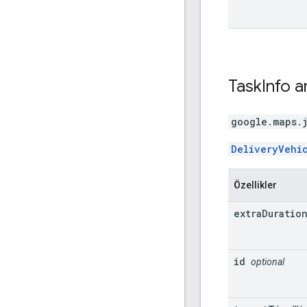
Task
Info
a
google.maps.
DeliveryVehi
Özellikler
extra
Duratio
id
optional