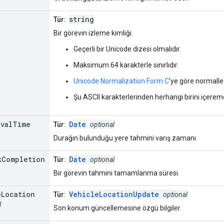
string
Tür:
Bir görevin izleme kimliği.
Geçerli bir Unicode dizesi olmalıdır.
Maksimum 64 karakterle sınırlıdır.
Unicode Normalization Form C
'ye göre normalleşt
Şu ASCII karakterlerinden herhangi birini içeremez: '/'
ival
Time
Date
Tür:
optional
Durağın bulunduğu yere tahmini varış zamanı.
k
Completion
Date
Tür:
optional
Bir görevin tahmini tamamlanma süresi.
e
Location
VehicleLocationUpdate
Tür:
optional
l
Son konum güncellemesine özgü bilgiler.