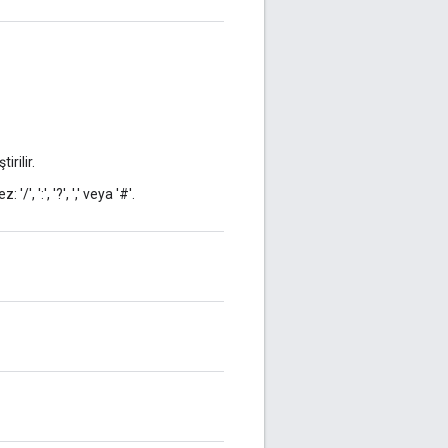
irilir.
, ':', '?', ',' veya '#'.