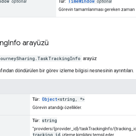
ndow
TimeWindow
optional
Tür:
optional
Görevin tamamlanması gereken zaman ar
ing
Info
arayüzü
journeySharing
.
TaskTrackingInfo
arayüz
fından döndürülen bir görev izleme bilgisi nesnesinin ayrıntıları.
Object
<string, *>
Tür:
Görevin atandığı özellikler.
string
Tür:
"providers/{provider_id}/taskTrackingInfo/{tracking_i
tracking_id
, izleme kimliğini temsil eder.