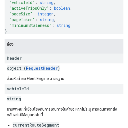
"vehicleId"
: 
string
,
"activeTripsOnly"
: 
boolean
,
"pageSize"
: 
integer
,
"pageToken"
: 
string
,
"minimumStaleness"
: 
string
}
ช่อง
header
object (
RequestHeader
)
ส่วนหัวคำขอ Fleet Engine มาตรฐาน
vehicle
Id
string
ยานพาหนะที่เชื่อมโยงกับการเดินทางในคำขอ หากไม่ระบุ การเดินทางที่ส่ง
กลับจะไม่มีข้อมูลต่อไปนี้
currentRouteSegment