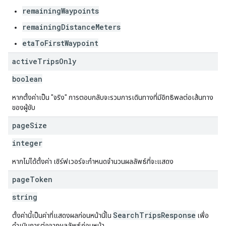
remainingWaypoints
remainingDistanceMeters
etaToFirstWaypoint
active
Trips
Only
boolean
หากตั้งค่าเป็น "จริง" การตอบกลับจะรวมการเดินทางที่มีอิทธิพลต่อเส้นทาง
ของผู้ขับ
page
Size
integer
หากไม่ได้ตั้งค่า เซิร์ฟเวอร์จะกำหนดจำนวนผลลัพธ์ที่จะแสดง
page
Token
string
SearchTripsResponse
ตั้งค่านี้เป็นค่าที่แสดงผลก่อนหน้านี้ใน
เพื่อ
ดำเนินการต่อจากผลลัพธ์ก่อนหน้า