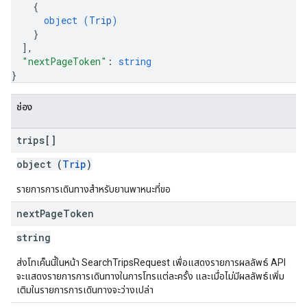
{
object (
Trip
)
}
]
,
"nextPageToken"
: 
string
}
ช่อง
trips[]
object (
Trip
)
รายการการเดินทางสำหรับยานพาหนะที่ขอ
next
Page
Token
string
ส่งโทเค็นนี้ในหน้า SearchTripsRequest เพื่อแสดงรายการผลลัพธ์ API
จะแสดงรายการการเดินทางในการโทรแต่ละครั้ง และเมื่อไม่มีผลลัพธ์เพิ่ม
เติมในรายการการเดินทางจะว่างเปล่า