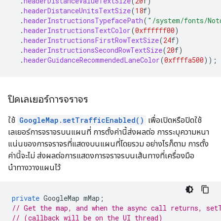
.
headerDistanceValueTextSize
(
20
f
)
.
headerDistanceUnitsTextSize
(
18
f
)
.
headerInstructionsTypefacePath
(
"/system/fonts/Not
.
headerInstructionsTextColor
(
0xffffff00
)
.
headerInstructionsFirstRowTextSize
(
24
f
)
.
headerInstructionsSecondRowTextSize
(
20
f
)
.
headerGuidanceRecommendedLaneColor
(
0xffffa500
));
ปิดเลเยอร์การจราจร
ใช้
GoogleMap.setTrafficEnabled()
เพื่อเปิดหรือปิดใช้
เลเยอร์การจราจรบนแผนที่ การตั้งค่านี้ส่งผลต่อ การระบุความหนา
แน่นของการจราจรที่แสดงบนแผนที่โดยรวม อย่างไรก็ตาม การตั้ง
ค่านี้จะไม่ ส่งผลต่อการแสดงการจราจรบนเส้นทางที่เครื่องมือ
นำทางวางแผนไว้
private
GoogleMap
mMap
;
// Get the map, and when the async call returns, set
// (callback will be on the UI thread)