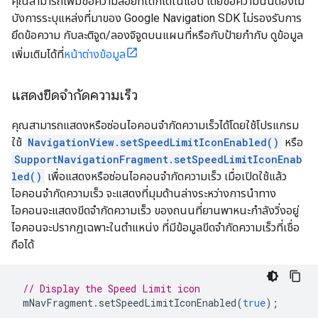
คุณสามารถเพิ่มข้อความลอยที่ใดก็ได้ในแอป โดยข้อความนั้นต้องไม่
บังการระบุแหล่งที่มาของ Google Navigation SDK ไม่รองรับการ
ยึดข้อความ กับละติจูด/ลองจิจูดบนแผนที่หรือกับป้ายกำกับ ดูข้อมูล
เพิ่มเติมได้ที่
หน้าต่างข้อมูล
แสดงขีดจำกัดความเร็ว
คุณสามารถแสดงหรือซ่อนไอคอนจำกัดความเร็วได้โดยใช้โปรแกรม
ใช้
NavigationView.setSpeedLimitIconEnabled()
หรือ
SupportNavigationFragment.setSpeedLimitIconEnab
led()
เพื่อแสดงหรือซ่อนไอคอนจำกัดความเร็ว เมื่อเปิดใช้แล้ว
ไอคอนจำกัดความเร็ว จะแสดงที่มุมด้านล่างระหว่างการนำทาง
ไอคอนจะแสดงขีดจำกัดความเร็ว ของถนนที่ยานพาหนะกำลังวิ่งอยู่
ไอคอนจะปรากฏเฉพาะในตำแหน่ง ที่มีข้อมูลขีดจำกัดความเร็วที่เชื่อ
ถือได้
// Display the Speed Limit icon
mNavFragment
.
setSpeedLimitIconEnabled
(
true
);