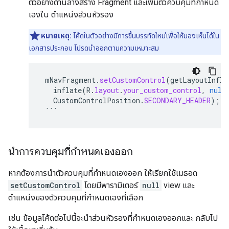
ตัวอย่างด้านล่างสร้าง Fragment และเพิ่มตัวควบคุมที่กำหนด
เองใน ตำแหน่งส่วนหัวรอง
หมายเหตุ:
โค้ดในตัวอย่างมีการขึ้นบรรทัดใหม่เพื่อให้มองเห็นได้ใน
เอกสารประกอบ โปรดนำออกตามความเหมาะสม
mNavFragment
.
setCustomControl
(
getLayoutInfla
inflate
(
R
.
layout
.
your_custom_control
,
null
CustomControlPosition
.
SECONDARY_HEADER
);
```
นำการควบคุมที่กำหนดเองออก
หากต้องการนำตัวควบคุมที่กำหนดเองออก ให้เรียกใช้เมธอด
setCustomControl
โดยมีพารามิเตอร์
null
view และ
ตำแหน่งของตัวควบคุมที่กำหนดเองที่เลือก
เช่น ข้อมูลโค้ดต่อไปนี้จะนำส่วนหัวรองที่กำหนดเองออกและ กลับไป