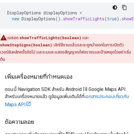
DisplayOptions
displayOptions
=
new
DisplayOptions
().
showTrafficLights
(
true
).
showS
เมธอด
showTrafficLights(boolean)
และ
showStopSigns(boolean)
เลิกใช้งานแล้วและจะถูกนำออกในการเปิดตัว
เวอร์ชันหลักครั้งถัดไป และระบบจะแสดงสัญญาณไฟจราจรและป้ายหยุดโดยค่าเริ่ม
ต้น
เพิ่มเครื่องหมายที่กำหนดเอง
ตอนนี้ Navigation SDK สำหรับ Android ใช้ Google Maps API
สำหรับเครื่องหมายแล้ว ดูข้อมูลเพิ่มเติมได้ที่
เอกสารประกอบเกี่ยวกับ
Maps API
ข้อความลอย