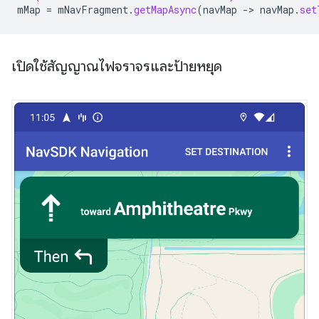
mMap
=
mNavFragment
.
getMapAsync
(
navMap
-
>
navMap
.
set
เปิดใช้สัญญาณไฟจราจรและป้ายหยุด