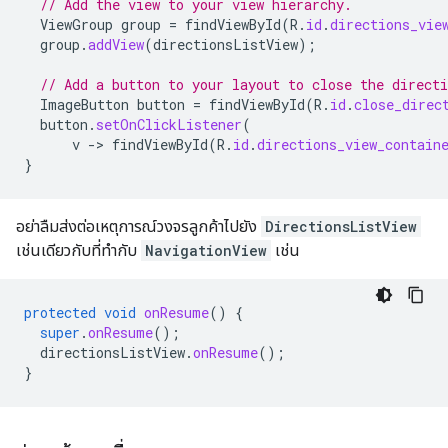
// Add the view to your view hierarchy.
ViewGroup
group
=
findViewById
(
R
.
id
.
directions_vie
group
.
addView
(
directionsListView
);
// Add a button to your layout to close the directi
ImageButton
button
=
findViewById
(
R
.
id
.
close_direc
button
.
setOnClickListener
(
v
-
>
findViewById
(
R
.
id
.
directions_view_contain
}
อย่าลืมส่งต่อเหตุการณ์วงจรลูกค้าไปยัง
DirectionsListView
เช่นเดียวกับที่ทำกับ
NavigationView
เช่น
protected
void
onResume
()
{
super
.
onResume
();
directionsListView
.
onResume
();
}