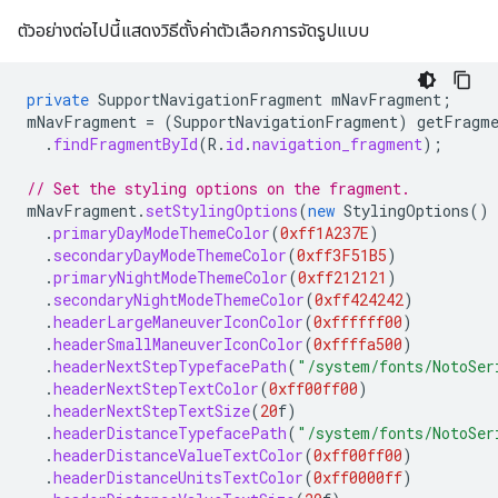
ตัวอย่างต่อไปนี้แสดงวิธีตั้งค่าตัวเลือกการจัดรูปแบบ
private
SupportNavigationFragment
mNavFragment
;
mNavFragment
=
(
SupportNavigationFragment
)
getFragme
.
findFragmentById
(
R
.
id
.
navigation_fragment
);
// Set the styling options on the fragment.
mNavFragment
.
setStylingOptions
(
new
StylingOptions
()
.
primaryDayModeThemeColor
(
0xff1A237E
)
.
secondaryDayModeThemeColor
(
0xff3F51B5
)
.
primaryNightModeThemeColor
(
0xff212121
)
.
secondaryNightModeThemeColor
(
0xff424242
)
.
headerLargeManeuverIconColor
(
0xffffff00
)
.
headerSmallManeuverIconColor
(
0xffffa500
)
.
headerNextStepTypefacePath
(
"/system/fonts/NotoSer
.
headerNextStepTextColor
(
0xff00ff00
)
.
headerNextStepTextSize
(
20
f
)
.
headerDistanceTypefacePath
(
"/system/fonts/NotoSer
.
headerDistanceValueTextColor
(
0xff00ff00
)
.
headerDistanceUnitsTextColor
(
0xff0000ff
)